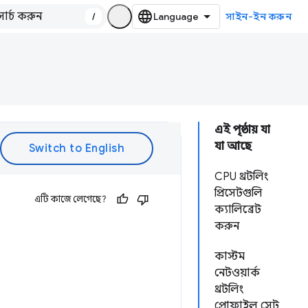
/
সাইন-ইন করুন
এই পৃষ্ঠায় যা
যা আছে
CPU থ্রটলিং
প্রিসেটগুলি
এটি কাজে লেগেছে?
ক্যালিব্রেট
করুন
কাস্টম
নেটওয়ার্ক
থ্রটলিং
প্রোফাইল সেট