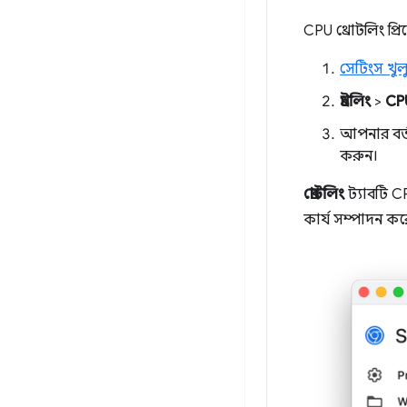
CPU থ্রোটলিং প্র
সেটিংস খুল
থ্রটলিং
>
CPU
আপনার বর্ত
করুন।
থ্রোটলিং
ট্যাবটি C
কার্য সম্পাদন ক