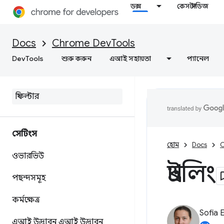
ডক্স
কেস স্টাডিজ
Docs
Chrome DevTools
DevTools
শুরু করুন
এআই সহায়তা
প্যানেল
সেটিংস
হোম
Docs
C
ওভারভিউ
থ্রটলিং
পছন্দসমূহ
কর্মক্ষেত্র
Sofia 
এআই উদ্ভাবন
এআই উদ্ভাবন