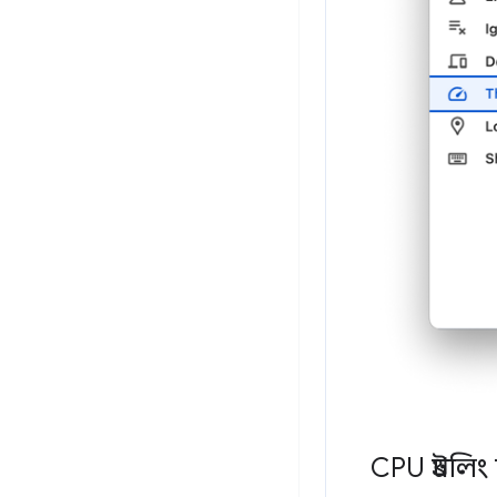
CPU থ্রটলিং