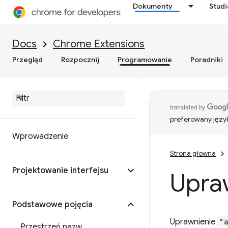
Dokumenty
Stud
Docs
Chrome Extensions
Przegląd
Rozpocznij
Programowanie
Poradniki
preferowany języ
Wprowadzenie
Strona główna
Projektowanie interfejsu
Upraw
Podstawowe pojęcia
Uprawnienie
"
Przestrzeń nazw