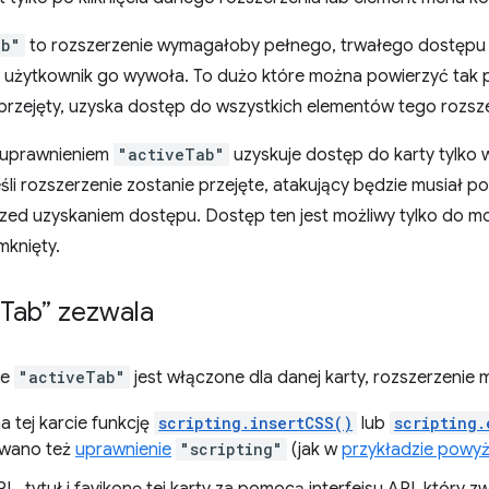
ab"
to rozszerzenie wymagałoby pełnego, trwałego dostępu do
śli użytkownik go wywoła. To dużo które można powierzyć tak 
przejęty, uzyska dostęp do wszystkich elementów tego rozsze
 uprawnieniem
"activeTab"
uzyskuje dostęp do karty tylko 
śli rozszerzenie zostanie przejęte, atakujący będzie musiał 
rzed uzyskaniem dostępu. Dostęp ten jest możliwy tylko do m
mknięty.
Tab” zezwala
ie
"activeTab"
jest włączone dla danej karty, rozszerzenie 
a tej karcie funkcję
scripting.insertCSS()
lub
scripting.
owano też
uprawnienie
"scripting"
(jak w
przykładzie powyż