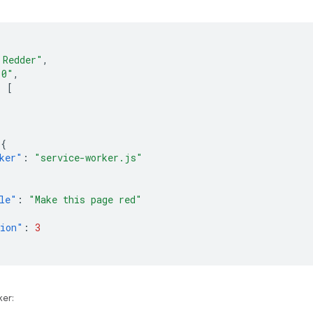
 Redder"
,
.0"
,
:
[
,
{
ker"
:
"service-worker.js"
le"
:
"Make this page red"
sion"
:
3
ker: