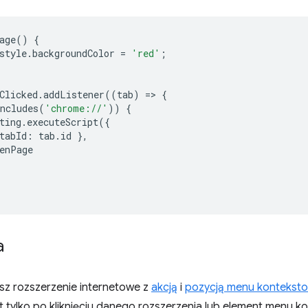
age
()
{
style
.
backgroundColor
=
'red'
;
Clicked
.
addListener
((
tab
)
=
>
{
ncludes
(
'chrome://'
))
{
ting
.
executeScript
({
tabId
:
tab
.
id
},
enPage
a
sz rozszerzenie internetowe z
akcją
i
pozycją menu kontekst
t tylko po kliknięciu danego rozszerzenia lub element menu 