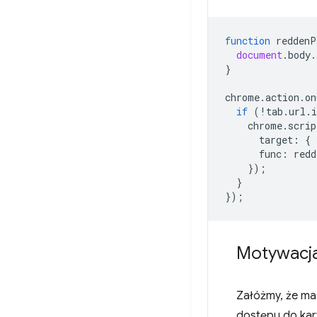
function
reddenP
document
.
body
.
}
chrome
.
action
.
on
if
(
!
tab
.
url
.
i
chrome
.
scrip
target
:
{
func
:
redd
});
}
});
Motywacj
Załóżmy, że ma
dostępu do kar