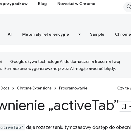
ia przypadków
Blog
Nowości w Chrome
AI
Materiały referencyjne
Sample
Chrome
Google używa technologii AI do tłumaczenia treści na Twój
k. Tłumaczenia wygenerowane przez AI mogą zawierać błędy.
Docs
Chrome Extensions
Programowanie
Czy te
nienie „active
Tab”
activeTab"
daje rozszerzeniu tymczasowy dostęp do obecnie