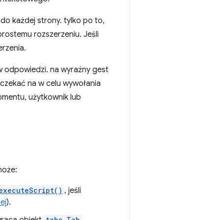
 każdej strony. tylko po to,
prostemu rozszerzeniu. Jeśli
rzenia.
w odpowiedzi. na wyraźny gest
poczekać na w celu wywołania
omentu, użytkownik lub
może:
executeScript()
, jeśli
ej
).
tabs.Tab