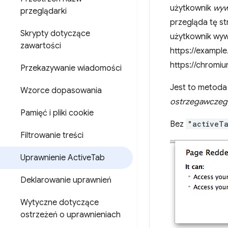
użytkownik
wyw
przeglądarki
przegląda tę st
Skrypty dotyczące
użytkownik wywo
zawartości
https://example
https://chromiu
Przekazywanie wiadomości
Jest to metoda
Wzorce dopasowania
ostrzegawcze
Pamięć i pliki cookie
Bez
"activeT
Filtrowanie treści
Uprawnienie Active
Tab
Deklarowanie uprawnień
Wytyczne dotyczące
ostrzeżeń o uprawnieniach