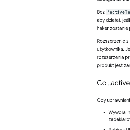
Bez
"activeT
aby działał, je
haker zostanie 
Rozszerzenie z
użytkownika. Je
rozszerzenia p
produkt jest za
Co „active
Gdy uprawnien
Wywołaj n
zadeklar