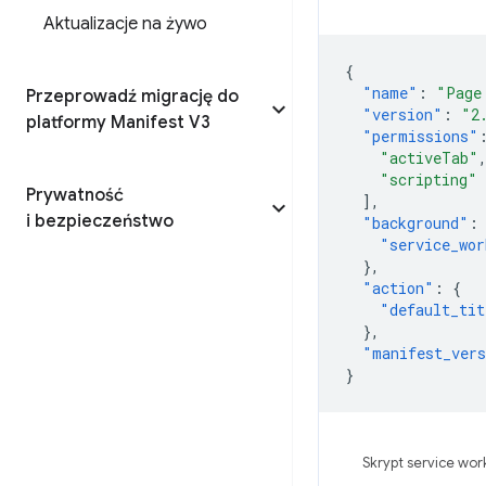
Aktualizacje na żywo
{
"name"
:
"Page
Przeprowadź migrację do
"version"
:
"2
platformy Manifest V3
"permissions"
"activeTab"
"scripting"
Prywatność
],
i bezpieczeństwo
"background"
:
"service_wor
},
"action"
:
{
"default_tit
},
"manifest_ver
}
Skrypt service wor