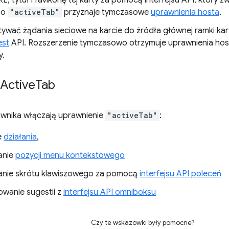
L, tytuł i favikonę tej karty za pomocą interfejsu API, który 
zo
"activeTab"
przyznaje tymczasowe
uprawnienia hosta
.
ywać żądania sieciowe na karcie do źródła głównej ramki ka
st
API. Rozszerzenie tymczasowo otrzymuje uprawnienia hos
y.
Active
Tab
ownika włączają uprawnienie
"activeTab"
:
e
działania
,
anie
pozycji menu kontekstowego
nie skrótu klawiszowego za pomocą
interfejsu API poleceń
wanie sugestii z
interfejsu API omniboksu
Czy te wskazówki były pomocne?