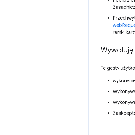
Pobierz UR
Zasadnic
Przechwyt
webReque
ramki kart
Wywołuję 
Te gesty użytk
wykonani
Wykonyw
Wykonywa
Zaakcepto