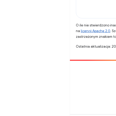
O ile nie stwierdzono inac
na
licencji Apache 2.0
. S
zastrzeżonym znakiem to
Ostatnia aktualizacja: 2
Opublikuj coś
Zgłoś błąd
Zobacz nierozwiązane problemy