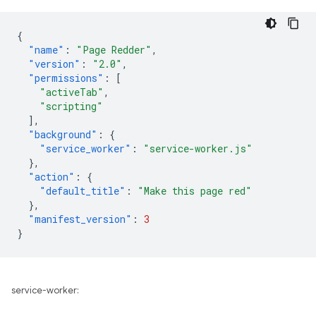
{
"name"
:
"Page Redder"
,
"version"
:
"2.0"
,
"permissions"
:
[
"activeTab"
,
"scripting"
],
"background"
:
{
"service_worker"
:
"service-worker.js"
},
"action"
:
{
"default_title"
:
"Make this page red"
},
"manifest_version"
:
3
}
service-worker: