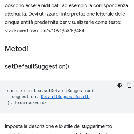
possono essere nidificati, ad esempio la corrispondenza
attenuata. Devi utilizzare l'interpretazione letterale delle
cinque entità predefinite per visualizzarle come testo:
stackoverflow.com/a/1091953/89484
Metodi
set
Default
Suggestion(
)
chrome
.
omnibox
.
setDefaultSuggestion
(
suggestion
:
DefaultSuggestResult
,
)
:
Promise<void>
Imposta la descrizione e lo stile del suggerimento