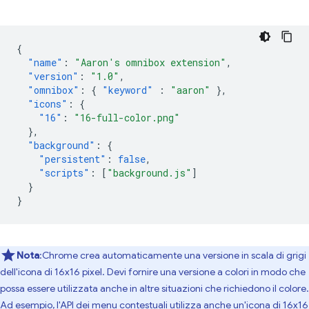
{
"name"
:
"Aaron's omnibox extension"
,
"version"
:
"1.0"
,
"omnibox"
:
{
"keyword"
:
"aaron"
},
"icons"
:
{
"16"
:
"16-full-color.png"
},
"background"
:
{
"persistent"
:
false
,
"scripts"
:
[
"background.js"
]
}
}
Nota
:Chrome crea automaticamente una versione in scala di grigi
dell'icona di 16x16 pixel. Devi fornire una versione a colori in modo che
possa essere utilizzata anche in altre situazioni che richiedono il colore.
Ad esempio, l'
API dei menu contestuali
utilizza anche un'icona di 16x16