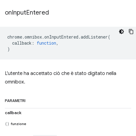
on
Input
Entered
chrome
.
omnibox
.
onInputEntered
.
addListener
(
callback
:
function
,
)
L'utente ha accettato ciò che è stato digitato nella
omnibox.
PARAMETRI
callback
funzione