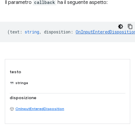
Il parametro
callback
ha il seguente aspetto:
(
text
:
string
,
disposition
:
OnInputEnteredDispositio
testo
stringa
disposizione
OnInputEnteredDisposition