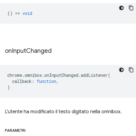
() =>
void
on
Input
Changed
chrome
.
omnibox
.
onInputChanged
.
addListener
(
callback
:
function
,
)
L'utente ha modificato il testo digitato nella omnibox.
PARAMETRI