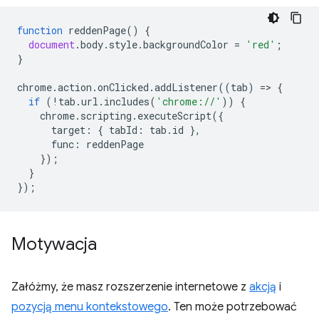
function
reddenPage
()
{
document
.
body
.
style
.
backgroundColor
=
'red'
;
}
chrome
.
action
.
onClicked
.
addListener
((
tab
)
=
>
{
if
(
!
tab
.
url
.
includes
(
'chrome://'
))
{
chrome
.
scripting
.
executeScript
({
target
:
{
tabId
:
tab
.
id
},
func
:
reddenPage
});
}
});
Motywacja
Załóżmy, że masz rozszerzenie internetowe z
akcją
i
pozycją menu kontekstowego
. Ten może potrzebować