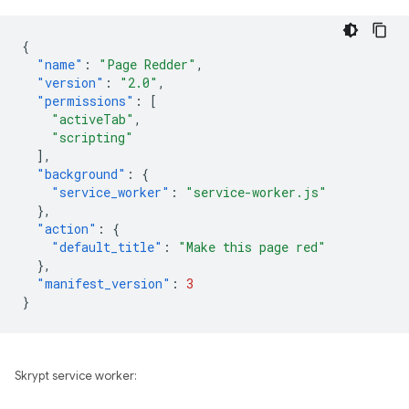
{
"name"
:
"Page Redder"
,
"version"
:
"2.0"
,
"permissions"
:
[
"activeTab"
,
"scripting"
],
"background"
:
{
"service_worker"
:
"service-worker.js"
},
"action"
:
{
"default_title"
:
"Make this page red"
},
"manifest_version"
:
3
}
Skrypt service worker: