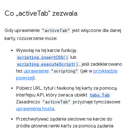
Co „active
Tab” zezwala
Gdy uprawnienie
"activeTab"
jest włączone dla danej
karty, rozszerzenie może:
Wywołaj na tej karcie funkcję
scripting.insertCSS()
lub
scripting.executeScript()
, jeśli zadeklarowano
też
uprawnienie
"scripting"
(jak w
przykładzie
powyżej
).
Pobierz URL, tytuł i favikonę tej karty za pomocą
interfejsu API, który zwraca obiekt
tabs.Tab
Zasadniczo
"activeTab"
przyznaje tymczasowe
uprawnienia hosta
.
Przechwytywać żądania sieciowe na karcie do
źródła głównej ramki karty za pomocą żądania