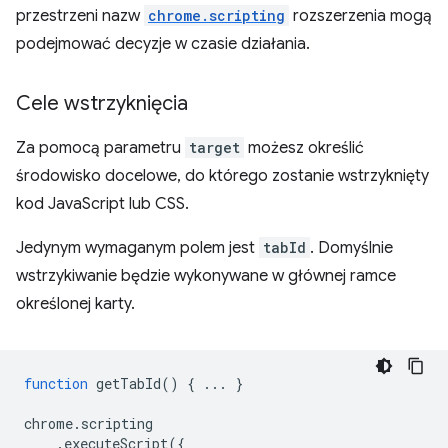
przestrzeni nazw
chrome.scripting
rozszerzenia mogą
podejmować decyzje w czasie działania.
Cele wstrzyknięcia
Za pomocą parametru
target
możesz określić
środowisko docelowe, do którego zostanie wstrzyknięty
kod JavaScript lub CSS.
Jedynym wymaganym polem jest
tabId
. Domyślnie
wstrzykiwanie będzie wykonywane w głównej ramce
określonej karty.
function
getTabId
()
{
...
}
chrome
.
scripting
.
executeScript
({