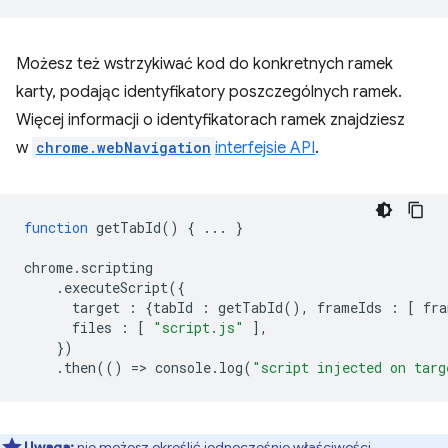
Możesz też wstrzykiwać kod do konkretnych ramek
karty, podając identyfikatory poszczególnych ramek.
Więcej informacji o identyfikatorach ramek znajdziesz
w
chrome.webNavigation
interfejsie API
.
function
getTabId
()
{
...
}
chrome
.
scripting
.
executeScript
({
target
:
{
tabId
:
getTabId
(),
frameIds
:
[
fra
files
:
[
"script.js"
],
})
.
then
(()
=
>
console
.
log
(
"script injected on targ
Uwaga:
nie możesz określić jednocześnie właściwości