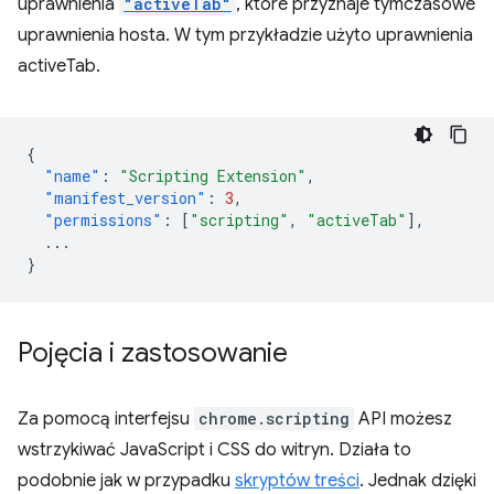
uprawnienia
"activeTab"
, które przyznaje tymczasowe
uprawnienia hosta. W tym przykładzie użyto uprawnienia
activeTab.
{
"name"
:
"Scripting Extension"
,
"manifest_version"
:
3
,
"permissions"
:
[
"scripting"
,
"activeTab"
],
...
}
Pojęcia i zastosowanie
Za pomocą interfejsu
chrome.scripting
API możesz
wstrzykiwać JavaScript i CSS do witryn. Działa to
podobnie jak w przypadku
skryptów treści
. Jednak dzięki