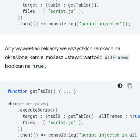
target
:
{
tabId
:
getTabId
()},
files
:
[
"script.js"
],
})
.
then
(()
=
>
console
.
log
(
"script injected"
));
Aby wyświetlać reklamy we wszystkich ramkach na
określonej karcie, możesz ustawić wartość
allFrames
boolean na
true
.
function
getTabId
()
{
...
}
chrome
.
scripting
.
executeScript
({
target
:
{
tabId
:
getTabId
(),
allFrames
:
true
files
:
[
"script.js"
],
})
.
then
(()
=
>
console
.
log
(
"script injected in all 