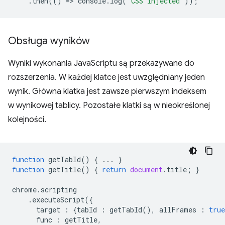
.
then
(()
=
>
console
.
log
(
"CSS injected"
));
Obsługa wyników
Wyniki wykonania JavaScriptu są przekazywane do
rozszerzenia. W każdej klatce jest uwzględniany jeden
wynik. Główna klatka jest zawsze pierwszym indeksem
w wynikowej tablicy. Pozostałe klatki są w nieokreślonej
kolejności.
function
getTabId
()
{
...
}
function
getTitle
()
{
return
document
.
title
;
}
chrome
.
scripting
.
executeScript
({
target
:
{
tabId
:
getTabId
(),
allFrames
:
true
func
:
getTitle
,