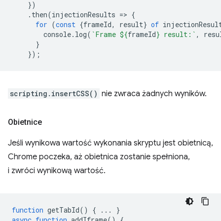
})
.
then
(
injectionResults
=
>
{
for
(
const
{
frameId
,
result
}
of
injectionResul
console
.
log
(
`Frame 
${
frameId
}
 result:`
,
resu
}
});
scripting.insertCSS()
nie zwraca żadnych wyników.
Obietnice
Jeśli wynikowa wartość wykonania skryptu jest obietnicą,
Chrome poczeka, aż obietnica zostanie spełniona,
i zwróci wynikową wartość.
function
getTabId
()
{
...
}
async
function
addIframe
()
{