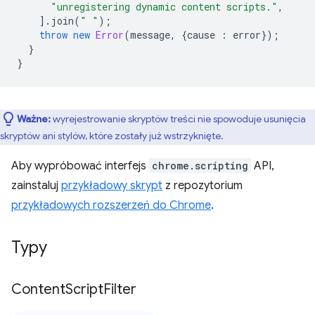
"unregistering dynamic content scripts."
,
].
join
(
" "
);
throw
new
Error
(
message
,
{
cause
:
error
});
}
}
Ważne:
wyrejestrowanie skryptów treści nie spowoduje usunięcia
skryptów ani stylów, które zostały już wstrzyknięte.
Aby wypróbować interfejs
chrome.scripting
API,
zainstaluj
przykładowy skrypt
z repozytorium
przykładowych rozszerzeń do Chrome
.
Typy
Content
Script
Filter