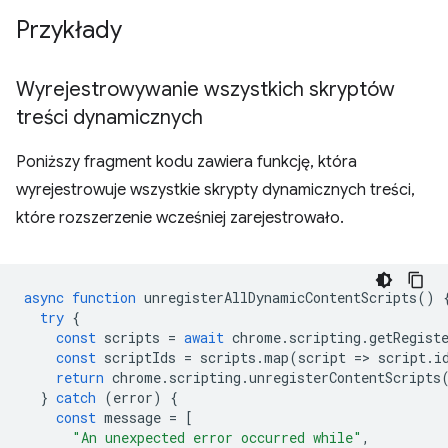
Przykłady
Wyrejestrowywanie wszystkich skryptów
treści dynamicznych
Poniższy fragment kodu zawiera funkcję, która
wyrejestrowuje wszystkie skrypty dynamicznych treści,
które rozszerzenie wcześniej zarejestrowało.
async
function
unregisterAllDynamicContentScripts
()
try
{
const
scripts
=
await
chrome
.
scripting
.
getRegist
const
scriptIds
=
scripts
.
map
(
script
=
>
script
.
i
return
chrome
.
scripting
.
unregisterContentScripts
}
catch
(
error
)
{
const
message
=
[
"An unexpected error occurred while"
,