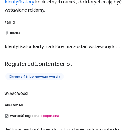
Identyfikatory
konkretnych ramek, do których mają być
wstawiane reklamy.
tabId
liczba
Identyfikator karty, na której ma zostać wstawiony kod.
Registered
Content
Script
Chrome 96 lub nowsza wersja
WŁAŚCIWOŚCI
allFrames
wartość logiczna
opcjonalna
Jeśli ma wartość true, skrypt zostanie wstrzyknięty do