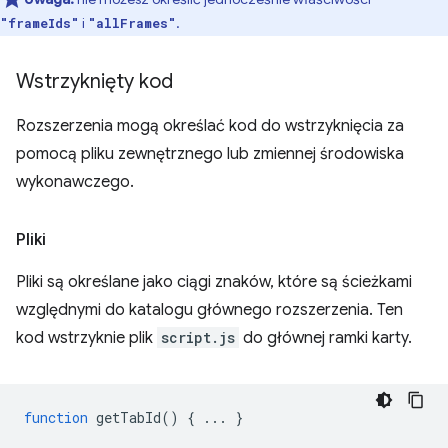
i
.
"frameIds"
"allFrames"
Wstrzyknięty kod
Rozszerzenia mogą określać kod do wstrzyknięcia za
pomocą pliku zewnętrznego lub zmiennej środowiska
wykonawczego.
Pliki
Pliki są określane jako ciągi znaków, które są ścieżkami
względnymi do katalogu głównego rozszerzenia. Ten
kod wstrzyknie plik
script.js
do głównej ramki karty.
function
getTabId
()
{
...
}