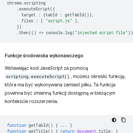
chrome
.
scripting
.
executeScript
({
target
:
{
tabId
:
getTabId
()},
files
:
[
"script.js"
],
})
.
then
(()
=
>
console
.
log
(
"injected script file"
)
Funkcje środowiska wykonawczego
Wstawiając kod JavaScript za pomocą
scripting.executeScript()
, możesz określić funkcję,
która ma być wykonywana zamiast pliku. Ta funkcja
powinna być zmienną funkcji dostępną w bieżącym
kontekście rozszerzenia.
function
getTabId
()
{
...
}
function
getTitle
()
{
return
document
.
title
;
}