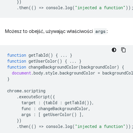
})
.
then
(()
=
>
console
.
log
(
"injected a function"
))
Możesz to obejść, używając właściwości
args
:
function
getTabId
()
{
...
}
function
getUserColor
()
{
...
}
function
changeBackgroundColor
(
backgroundColor
)
{
document
.
body
.
style
.
backgroundColor
=
backgroundCo
}
chrome
.
scripting
.
executeScript
({
target
:
{
tabId
:
getTabId
()},
func
:
changeBackgroundColor
,
args
:
[
getUserColor
()
],
})
.
then
(()
=
>
console
.
log
(
"injected a function"
))