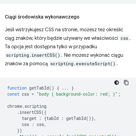
Ciągi środowiska wykonawczego
Jeśli wstrzykujesz CSS na stronie, możesz też określić
ciąg znaków, który będzie używany we właściwości
css
.
Ta opcja jest dostępna tylko w przypadku
scripting.insertCSS()
. Nie możesz wykonać ciągu
znaków za pomocą
scripting.executeScript()
.
function
getTabId
()
{
...
}
const
css
=
"body { background-color: red; }"
;
chrome
.
scripting
.
insertCSS
({
target
:
{
tabId
:
getTabId
()},
css
:
css
,
})