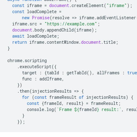
const
iframe
=
document
.
createElement
(
"iframe"
);
const
loadComplete
=
new
Promise
(
resolve
=
>
iframe
.
addEventListener
iframe
.
src
=
"https://example.com"
;
document
.
body
.
appendChild
(
iframe
);
await
loadComplete
;
return
iframe
.
contentWindow
.
document
.
title
;
}
chrome
.
scripting
.
executeScript
({
target
:
{
tabId
:
getTabId
(),
allFrames
:
true
func
:
addIframe
,
})
.
then
(
injectionResults
=
>
{
for
(
const
frameResult
of
injectionResults
)
{
const
{
frameId
,
result
}
=
frameResult
;
console
.
log
(
`Frame 
${
frameId
}
 result:`
,
resu
}
});