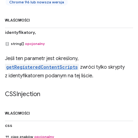
Chrome 96 lub nowsza wersja
WŁAŚCIWOŚCI
identyfikatory,
string[]
opcjonalny
Jeśli ten parametr jest określony,
getRegisteredContentScripts
zwróci tylko skrypty
z identyfikatorem podanym na tej liście.
CSSInjection
WŁAŚCIWOŚCI
css
ciąg znaków
opcjonalny