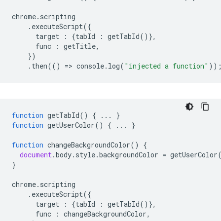
chrome
.
scripting
.
executeScript
({
target
:
{
tabId
:
getTabId
()},
func
:
getTitle
,
})
.
then
(()
=
>
console
.
log
(
"injected a function"
))
function
getTabId
()
{
...
}
function
getUserColor
()
{
...
}
function
changeBackgroundColor
()
{
document
.
body
.
style
.
backgroundColor
=
getUserColor
}
chrome
.
scripting
.
executeScript
({
target
:
{
tabId
:
getTabId
()},
func
:
changeBackgroundColor
,