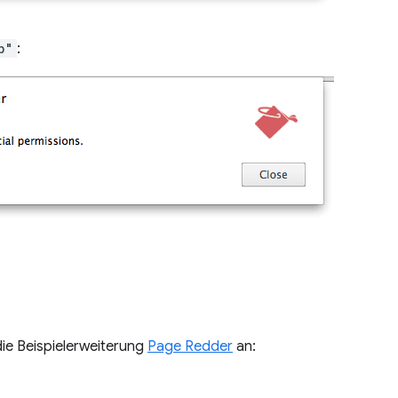
b"
:
die Beispielerweiterung
Page Redder
an: