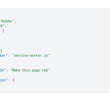
 Redder"
,
.0"
,
:
[
,
{
ker"
:
"service-worker.js"
le"
:
"Make this page red"
sion"
:
3