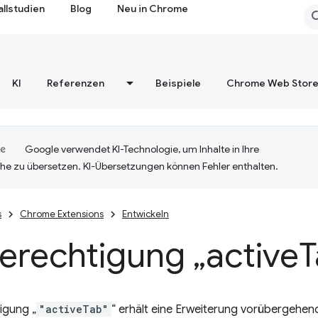
allstudien
Blog
Neu in Chrome
KI
Referenzen
Beispiele
Chrome Web Stor
Google verwendet KI-Technologie, um Inhalte in Ihre
he zu übersetzen. KI-Übersetzungen können Fehler enthalten.
s
Chrome Extensions
Entwickeln
erechtigung „active
T
igung „
"activeTab"
“ erhält eine Erweiterung vorübergehend