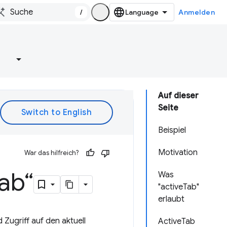
/
Anmelden
e
Auf dieser
Seite
Beispiel
Motivation
War das hilfreich?
ab“
Was
"activeTab"
erlaubt
 Zugriff auf den aktuell
ActiveTab