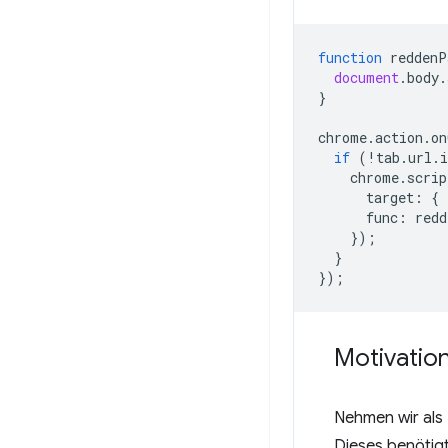
function
reddenP
document
.
body
.
}
chrome
.
action
.
on
if
(
!
tab
.
url
.
i
chrome
.
scrip
target
:
{
func
:
redd
});
}
});
Motivatio
Nehmen wir als 
Dieses benötigt