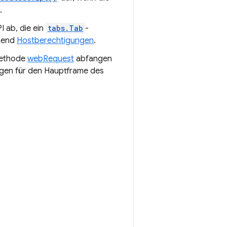
.
I ab, die ein
tabs.Tab
-
hend
Hostberechtigungen
.
Methode
webRequest
abfangen
ngen für den Hauptframe des