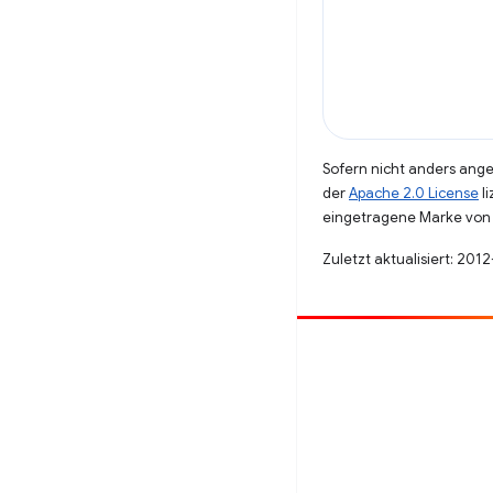
Sofern nicht anders angeg
der
Apache 2.0 License
li
eingetragene Marke von 
Zuletzt aktualisiert: 201
Beitragen
Fehler melden
Offene Fragen ansehen