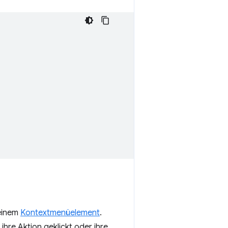
einem
Kontextmenüelement
.
hre Aktion geklickt oder ihre