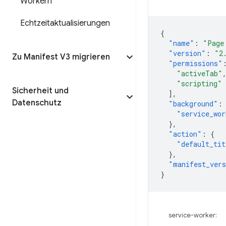
Workern
Echtzeitaktualisierungen
{
"name"
:
"Page
"version"
:
"2
Zu Manifest V3 migrieren
"permissions"
"activeTab"
"scripting"
Sicherheit und
],
Datenschutz
"background"
:
"service_wor
},
"action"
:
{
"default_tit
},
"manifest_ver
}
service-worker: