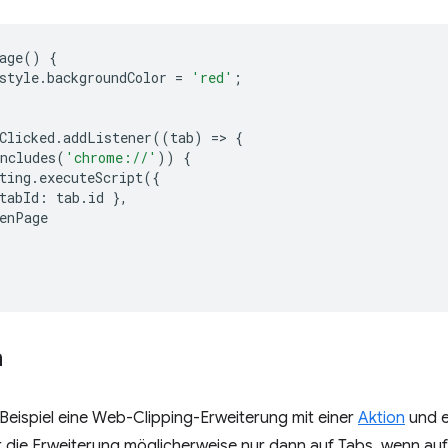
age
()
{
style
.
backgroundColor
=
'red'
;
Clicked
.
addListener
((
tab
)
=
>
{
ncludes
(
'chrome://'
))
{
ting
.
executeScript
({
tabId
:
tab
.
id
},
enPage
n
Beispiel eine Web-Clipping-Erweiterung mit einer
Aktion
und 
 die Erweiterung möglicherweise nur dann auf Tabs, wenn auf i