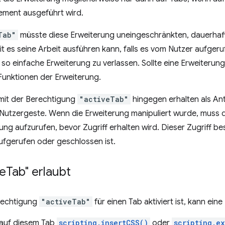
ment ausgeführt wird.
Tab"
müsste diese Erweiterung uneingeschränkten, dauerhaft
t es seine Arbeit ausführen kann, falls es vom Nutzer aufgeruf
so einfache Erweiterung zu verlassen. Sollte eine Erweiterun
e Funktionen der Erweiterung.
mit der Berechtigung
"activeTab"
hingegen erhalten als Ant
n Nutzergeste. Wenn die Erweiterung manipuliert wurde, muss d
ung aufzurufen, bevor Zugriff erhalten wird. Dieser Zugriff be
aufgerufen oder geschlossen ist.
ve
Tab" erlaubt
rechtigung
"activeTab"
für einen Tab aktiviert ist, kann ein
 auf diesem Tab
scripting.insertCSS()
oder
scripting.e