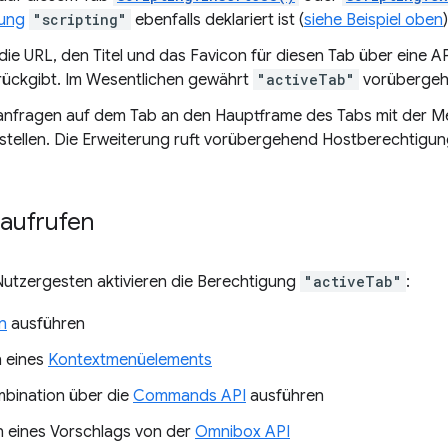
gung
"scripting"
ebenfalls deklariert ist (
siehe Beispiel oben
)
die URL, den Titel und das Favicon für diesen Tab über eine AP
rückgibt. Im Wesentlichen gewährt
"activeTab"
vorüberge
nfragen auf dem Tab an den Hauptframe des Tabs mit der 
rstellen. Die Erweiterung ruft vorübergehend Hostberechtigu
 aufrufen
Nutzergesten aktivieren die Berechtigung
"activeTab"
:
n
ausführen
 eines
Kontextmenüelements
bination über die
Commands API
ausführen
eines Vorschlags von der
Omnibox API