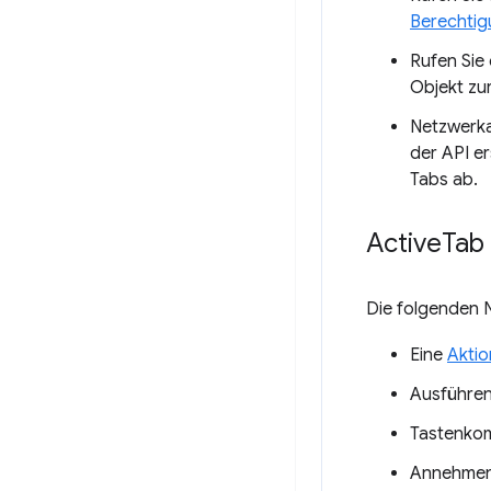
Berechti
Rufen Sie 
Objekt zu
Netzwerka
der API e
Tabs ab.
Active
Tab
Die folgenden 
Eine
Aktio
Ausführen
Tastenkom
Annehmen 