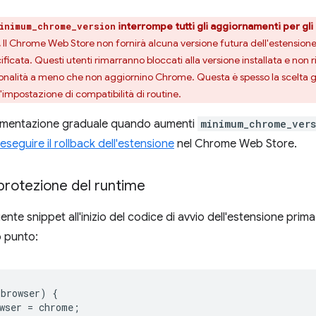
interrompe tutti gli aggiornamenti per gli 
inimum_chrome_version
.
Il Chrome Web Store non fornirà alcuna versione futura dell'estensione a
ficata. Questi utenti rimarranno bloccati alla versione installata e non 
onalità a meno che non aggiornino Chrome. Questa è spesso la scelta g
impostazione di compatibilità di routine.
plementazione graduale quando aumenti
minimum_chrome_ver
eseguire il rollback dell'estensione
nel Chrome Web Store.
a protezione del runtime
ente snippet all'inizio del codice di avvio dell'estensione prima
ro punto:
.
browser
)
{
wser
=
chrome
;