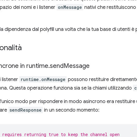
spazio dei nomi e i listener
onMessage
nativi che restituiscon
la dipendenza dal polyfill una volta che la tua base di utenti 
onalità
ncrone in runtime
.
send
Message
 listener
runtime.onMessage
possono restituire direttamen
ona. Questa operazione funziona sia se la chiami utilizzando
c
l'unico modo per rispondere in modo asincrono era restituire 
mare
sendResponse
in un secondo momento:
 requires returning true to keep the channel open