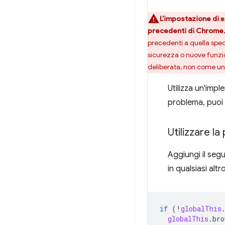
L'impostazione di
m
precedenti di Chrome
precedenti a quella speci
sicurezza o nuove funzi
deliberata, non come un'
Utilizza un'im
problema, puoi
Utilizzare l
Aggiungi il segu
in qualsiasi alt
if
(
!
globalThis
globalThis
.
bro