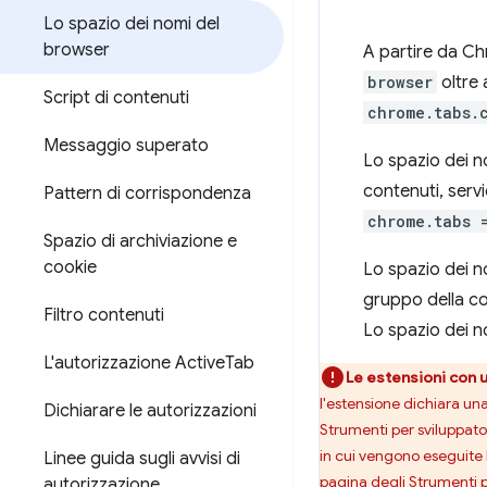
Lo spazio dei nomi del
browser
A partire da Ch
browser
oltre 
Script di contenuti
chrome.tabs.
Messaggio superato
Lo spazio dei no
contenuti, serv
Pattern di corrispondenza
chrome.tabs 
Spazio di archiviazione e
cookie
Lo spazio dei 
gruppo della co
Filtro contenuti
Lo spazio dei 
L'autorizzazione Active
Tab
Le estensioni con u
l'estensione dichiara un
Dichiarare le autorizzazioni
Strumenti per sviluppatori
in cui vengono eseguite l
Linee guida sugli avvisi di
pagina degli Strumenti pe
autorizzazione