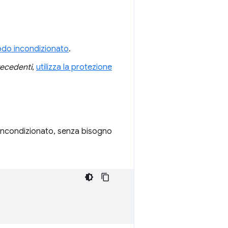
odo incondizionato
.
precedenti
,
utilizza la protezione
incondizionato, senza bisogno