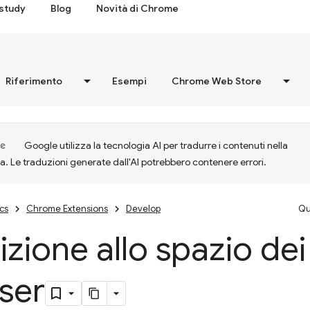
study
Blog
Novità di Chrome
Riferimento
Esempi
Chrome Web Store
Google utilizza la tecnologia AI per tradurre i contenuti nella
ta. Le traduzioni generate dall'AI potrebbero contenere errori.
cs
Chrome Extensions
Develop
Qu
izione allo spazio de
ser