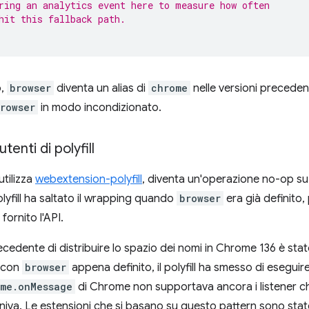
ring an analytics event here to measure how often
hit this fallback path.
o,
browser
diventa un alias di
chrome
nelle versioni precedent
rowser
in modo incondizionato.
tenti di polyfill
utilizza
webextension-polyfill
, diventa un'operazione no-op su
olyfill ha saltato il wrapping quando
browser
era già definito
fornito l'API.
ecedente di distribuire lo spazio dei nomi in Chrome 136 è sta
 con
browser
appena definito, il polyfill ha smesso di eseguir
ime.onMessage
di Chrome non supportava ancora i listener c
forniva. Le estensioni che si basano su questo pattern sono sta