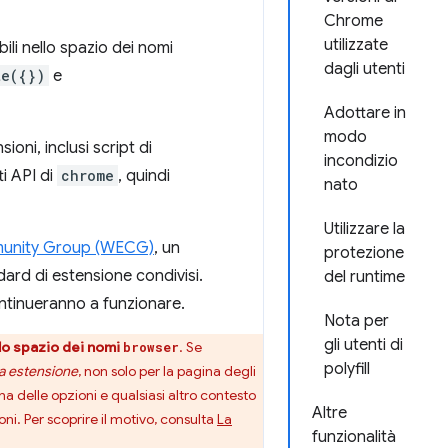
Chrome
utilizzate
ili nello spazio dei nomi
dagli utenti
te({})
e
Adottare in
modo
oni, inclusi script di
incondizio
i API di
chrome
, quindi
nato
Utilizzare la
unity Group (WECG)
, un
protezione
ard di estensione condivisi.
del runtime
ontinueranno a funzionare.
Nota per
gli utenti di
 lo spazio dei nomi
. Se
browser
polyfill
ra estensione
, non solo per la pagina degli
ina delle opzioni e qualsiasi altro contesto
Altre
ni. Per scoprire il motivo, consulta
La
funzionalità