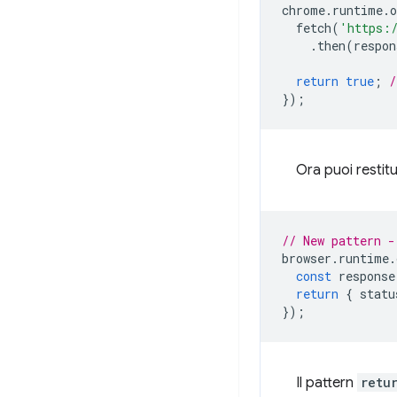
chrome
.
runtime
.
o
fetch
(
'https:
.
then
(
respon
return
true
;
/
});
Ora puoi restit
// New pattern -
browser
.
runtime
.
const
response
return
{
statu
});
Il pattern
retu