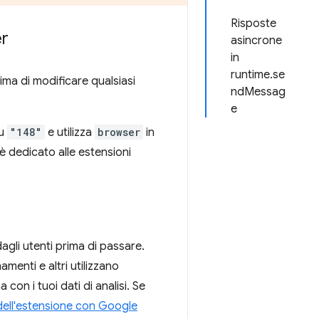
Risposte
er
asincrone
in
runtime.se
ima di modificare qualsiasi
ndMessag
e
u
"148"
e utilizza
browser
in
è dedicato alle estensioni
agli utenti prima di passare.
menti e altri utilizzano
on i tuoi dati di analisi. Se
dell'estensione con Google