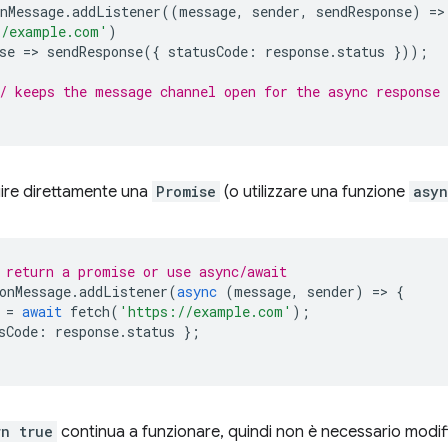
nMessage
.
addListener
((
message
,
sender
,
sendResponse
)
=
>
//example.com'
)
se
=
>
sendResponse
({
statusCode
:
response
.
status
}));
/ keeps the message channel open for the async response
uire direttamente una
Promise
(o utilizzare una funzione
asy
 return a promise or use async/await
onMessage
.
addListener
(
async
(
message
,
sender
)
=
>
{
=
await
fetch
(
'https://example.com'
);
sCode
:
response
.
status
};
rn true
continua a funzionare, quindi non è necessario modifi