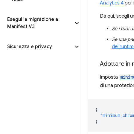
Analytics 4
per i
Da qui, scegli 
Esegui la migrazione a
Manifest V3
Se i tuoi 
Se una par
Sicurezza e privacy
del runtim
Adottare in
Imposta
minim
di una protezio
{
"minimum_chro
}