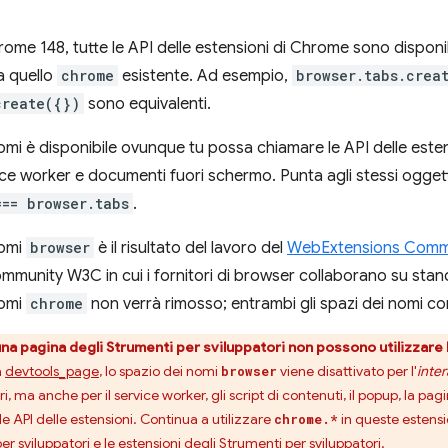
rome 148, tutte le API delle estensioni di Chrome sono disponib
a quello
chrome
esistente. Ad esempio,
browser.tabs.crea
create({})
sono equivalenti.
mi è disponibile ovunque tu possa chiamare le API delle estensi
ice worker e documenti fuori schermo. Punta agli stessi oggett
=== browser.tabs
.
nomi
browser
è il risultato del lavoro del
WebExtensions Comm
mmunity W3C in cui i fornitori di browser collaborano su stand
nomi
chrome
non verrà rimosso; entrambi gli spazi dei nomi c
na pagina degli Strumenti per sviluppatori non possono utilizzare
a
devtools_page
, lo spazio dei nomi
viene disattivato per l'
inte
browser
, ma anche per il service worker, gli script di contenuti, il popup, la pag
e API delle estensioni. Continua a utilizzare
in queste estensio
chrome.*
r sviluppatori e le estensioni degli Strumenti per sviluppatori
.