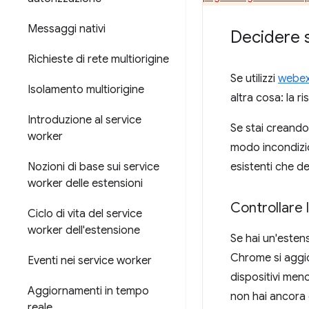
Messaggi nativi
Decidere s
Richieste di rete multiorigine
Se utilizzi
webext
Isolamento multiorigine
altra cosa: la r
Introduzione al service
Se stai creand
worker
modo incondizio
Nozioni di base sui service
esistenti che 
worker delle estensioni
Controllare l
Ciclo di vita del service
worker dell'estensione
Se hai un'estens
Chrome si aggio
Eventi nei service worker
dispositivi meno
Aggiornamenti in tempo
non hai ancora 
reale