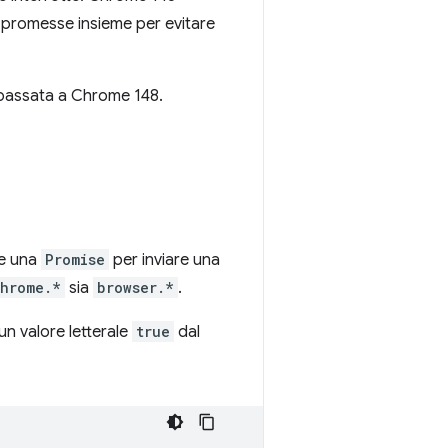
o promesse insieme per evitare
è passata a Chrome 148.
te una
Promise
per inviare una
hrome.*
sia
browser.*
.
un valore letterale
true
dal