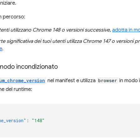
niziare.
un percorso:
utenti utilizzano Chrome 148 o versioni successive
,
adotta in m
te significativa dei tuoi utenti utilizza Chrome 147 o versioni 
e
.
 modo incondizionato
um_chrome_version
nel manifest e utilizza
browser
in modo 
ne del runtime:
me_version"
:
"148"