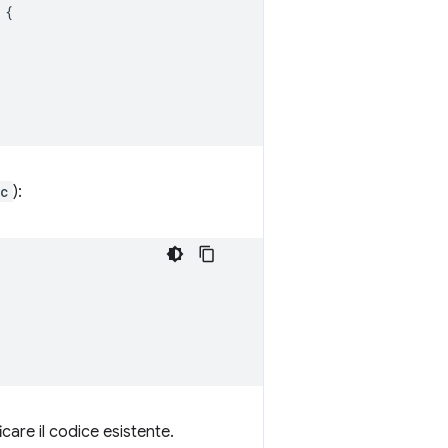
{
nc
):
care il codice esistente.