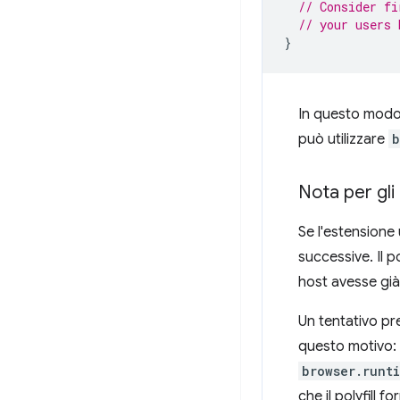
// Consider fi
// your users 
}
In questo mod
può utilizzare
b
Nota per gli u
Se l'estensione 
successive. Il p
host avesse già 
Un tentativo pr
questo motivo:
browser.runt
che il polyfill 