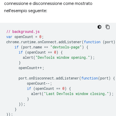
connessione e disconnessione come mostrato
nell'esempio seguente:
// background.js
var
openCount
=
0
;
chrome
.
runtime
.
onConnect
.
addListener
(
function
(
port
)
if
(
port
.
name
==
"devtools-page"
)
{
if
(
openCount
==
0
)
{
alert
(
"DevTools window opening."
);
}
openCount
++
;
port
.
onDisconnect
.
addListener
(
function
(
port
)
{
openCount
--
;
if
(
openCount
==
0
)
{
alert
(
"Last DevTools window closing."
);
}
});
}
});