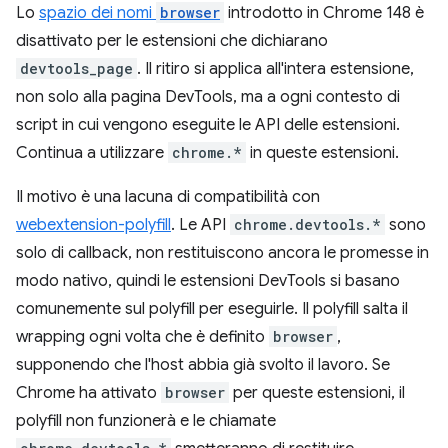
Lo
spazio dei nomi
browser
introdotto in Chrome 148 è
disattivato per le estensioni che dichiarano
devtools_page
. Il ritiro si applica all'intera estensione,
non solo alla pagina DevTools, ma a ogni contesto di
script in cui vengono eseguite le API delle estensioni.
Continua a utilizzare
chrome.*
in queste estensioni.
Il motivo è una lacuna di compatibilità con
webextension-polyfill
. Le API
chrome.devtools.*
sono
solo di callback, non restituiscono ancora le promesse in
modo nativo, quindi le estensioni DevTools si basano
comunemente sul polyfill per eseguirle. Il polyfill salta il
wrapping ogni volta che è definito
browser
,
supponendo che l'host abbia già svolto il lavoro. Se
Chrome ha attivato
browser
per queste estensioni, il
polyfill non funzionerà e le chiamate