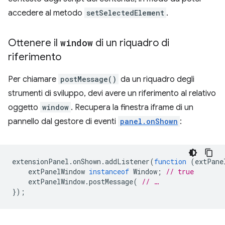
accedere al metodo
setSelectedElement
.
Ottenere il
window
di un riquadro di
riferimento
Per chiamare
postMessage()
da un riquadro degli
strumenti di sviluppo, devi avere un riferimento al relativo
oggetto
window
. Recupera la finestra iframe di un
pannello dal gestore di eventi
panel.onShown
:
extensionPanel
.
onShown
.
addListener
(
function
(
extPane
extPanelWindow
instanceof
Window
;
// true
extPanelWindow
.
postMessage
(
// …
});