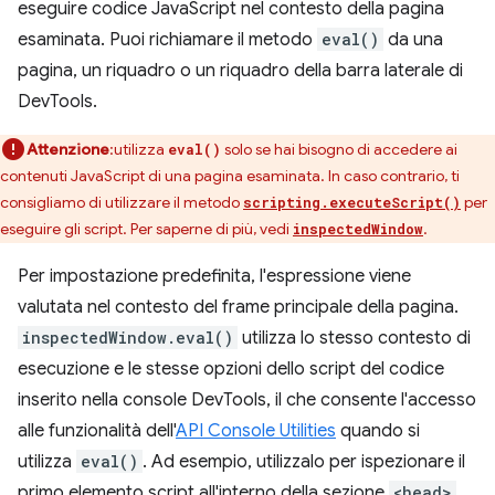
eseguire codice JavaScript nel contesto della pagina
esaminata. Puoi richiamare il metodo
eval()
da una
pagina, un riquadro o un riquadro della barra laterale di
DevTools.
Attenzione
:utilizza
solo se hai bisogno di accedere ai
eval()
contenuti JavaScript di una pagina esaminata. In caso contrario, ti
consigliamo di utilizzare il metodo
per
scripting.executeScript()
eseguire gli script. Per saperne di più, vedi
.
inspectedWindow
Per impostazione predefinita, l'espressione viene
valutata nel contesto del frame principale della pagina.
inspectedWindow.eval()
utilizza lo stesso contesto di
esecuzione e le stesse opzioni dello script del codice
inserito nella console DevTools, il che consente l'accesso
alle funzionalità dell'
API Console Utilities
quando si
utilizza
eval()
. Ad esempio, utilizzalo per ispezionare il
primo elemento script all'interno della sezione
<head>