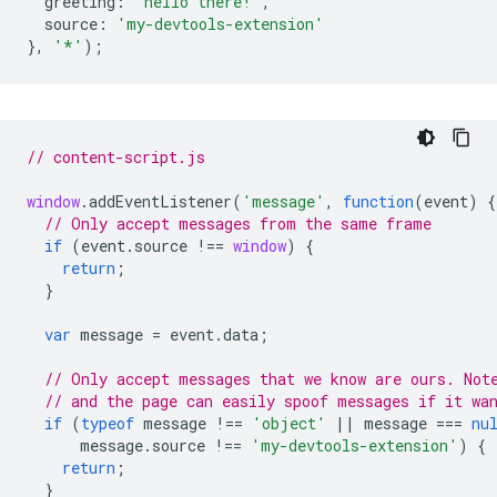
greeting
:
'hello there!'
,
source
:
'my-devtools-extension'
},
'*'
);
// content-script.js
window
.
addEventListener
(
'message'
,
function
(
event
)
{
// Only accept messages from the same frame
if
(
event
.
source
!==
window
)
{
return
;
}
var
message
=
event
.
data
;
// Only accept messages that we know are ours. Not
// and the page can easily spoof messages if it wa
if
(
typeof
message
!==
'object'
||
message
===
nu
message
.
source
!==
'my-devtools-extension'
)
{
return
;
}