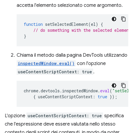
accetta l'elemento selezionato come argomento.
function
setSelectedElement
(
el
)
{
// do something with the selected element
}
Chiama il metodo dalla pagina DevTools utilizzando
inspectedWindow.eval()
con l'opzione
useContentScriptContext: true
.
chrome
.
devtools
.
inspectedWindow
.
eval
(
"setSele
{
useContentScriptContext
:
true
});
L'opzione
useContentScriptContext: true
specifica
che l'espressione deve essere valutata nello stesso
contesto degli script dei contenuti, in modo da poter