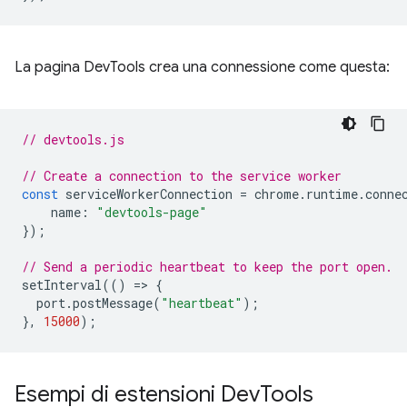
La pagina DevTools crea una connessione come questa:
// devtools.js
// Create a connection to the service worker
const
serviceWorkerConnection
=
chrome
.
runtime
.
conne
name
:
"devtools-page"
});
// Send a periodic heartbeat to keep the port open.
setInterval
(()
=
>
{
port
.
postMessage
(
"heartbeat"
);
},
15000
);
Esempi di estensioni Dev
Tools