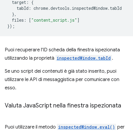
target
:
{
tabId
:
chrome
.
devtools
.
inspectedWindow
.
tabId
},
files
:
[
"content_script.js"
]
});
Puoi recuperare l'ID scheda della finestra ispezionata
utilizzando la proprietà
inspectedWindow.tabId
.
Se uno script dei contenuti è già stato inserito, puoi
utilizzare le API di messaggistica per comunicare con
esso.
Valuta Java
Script nella finestra ispezionata
Puoi utilizzare il metodo
inspectedWindow.eval()
per