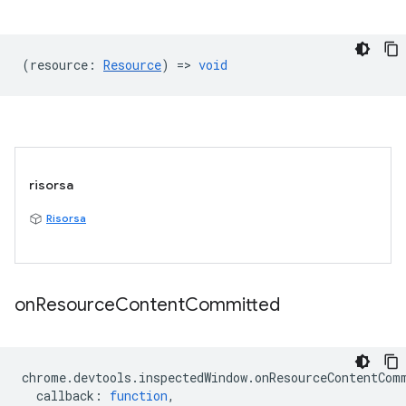
(
resource
:
Resource
) =>
void
risorsa
Risorsa
on
Resource
Content
Committed
chrome
.
devtools
.
inspectedWindow
.
onResourceContentCom
callback
:
function
,