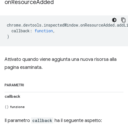
on
Resource
Added
chrome
.
devtools
.
inspectedWindow
.
onResourceAdded
.
addL
callback
:
function
,
)
Attivato quando viene aggiunta una nuova risorsa alla
pagina esaminata.
PARAMETRI
callback
funzione
Il parametro
callback
ha il seguente aspetto: