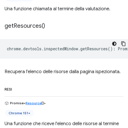
Una funzione chiamata al termine della valutazione.
get
Resources(
)
chrome
.
devtools
.
inspectedWindow
.
getResources
()
:
Prom
Recupera l'elenco delle risorse dalla pagina ispezionata.
RESI
Promise<
Resource
[]>
Chrome 151+
Una funzione che riceve l'elenco delle risorse al termine