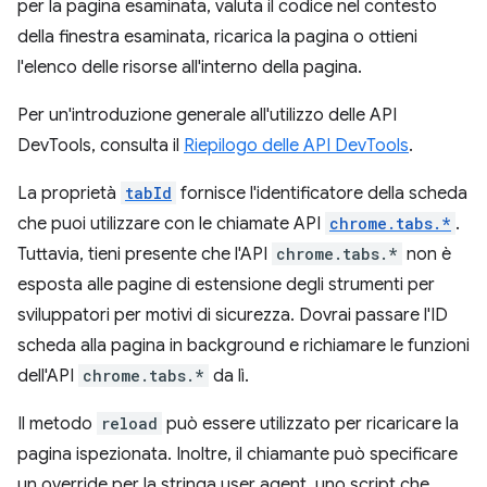
per la pagina esaminata, valuta il codice nel contesto
della finestra esaminata, ricarica la pagina o ottieni
l'elenco delle risorse all'interno della pagina.
Per un'introduzione generale all'utilizzo delle API
DevTools, consulta il
Riepilogo delle API DevTools
.
La proprietà
tabId
fornisce l'identificatore della scheda
che puoi utilizzare con le chiamate API
chrome.tabs.*
.
Tuttavia, tieni presente che l'API
chrome.tabs.*
non è
esposta alle pagine di estensione degli strumenti per
sviluppatori per motivi di sicurezza. Dovrai passare l'ID
scheda alla pagina in background e richiamare le funzioni
dell'API
chrome.tabs.*
da lì.
Il metodo
reload
può essere utilizzato per ricaricare la
pagina ispezionata. Inoltre, il chiamante può specificare
un override per la stringa user agent, uno script che