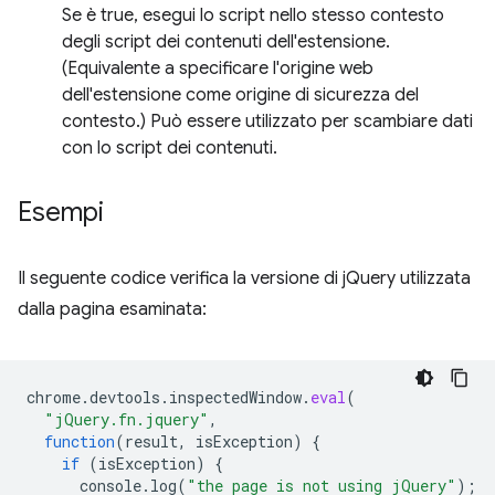
Se è true, esegui lo script nello stesso contesto
degli script dei contenuti dell'estensione.
(Equivalente a specificare l'origine web
dell'estensione come origine di sicurezza del
contesto.) Può essere utilizzato per scambiare dati
con lo script dei contenuti.
Esempi
Il seguente codice verifica la versione di jQuery utilizzata
dalla pagina esaminata:
chrome
.
devtools
.
inspectedWindow
.
eval
(
"jQuery.fn.jquery"
,
function
(
result
,
isException
)
{
if
(
isException
)
{
console
.
log
(
"the page is not using jQuery"
);