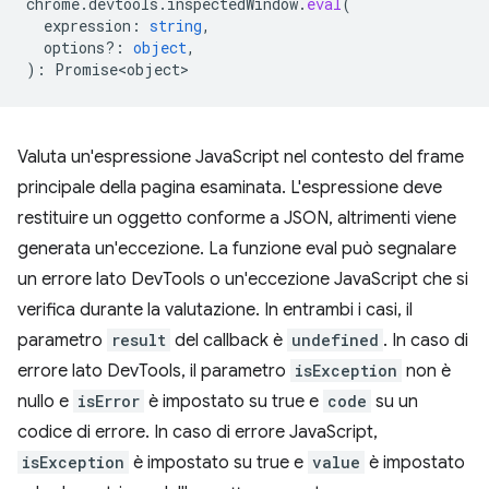
chrome
.
devtools
.
inspectedWindow
.
eval
(
expression
:
string
,
options?
:
object
,
)
:
Promise<object>
Valuta un'espressione JavaScript nel contesto del frame
principale della pagina esaminata. L'espressione deve
restituire un oggetto conforme a JSON, altrimenti viene
generata un'eccezione. La funzione eval può segnalare
un errore lato DevTools o un'eccezione JavaScript che si
verifica durante la valutazione. In entrambi i casi, il
parametro
result
del callback è
undefined
. In caso di
errore lato DevTools, il parametro
isException
non è
nullo e
isError
è impostato su true e
code
su un
codice di errore. In caso di errore JavaScript,
isException
è impostato su true e
value
è impostato