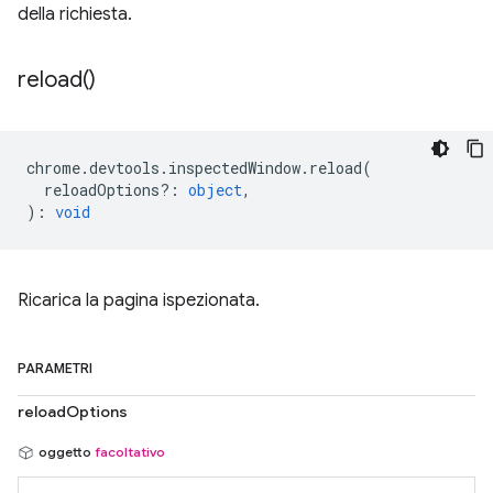
della richiesta.
reload(
)
chrome
.
devtools
.
inspectedWindow
.
reload
(
reloadOptions?
:
object
,
)
:
void
Ricarica la pagina ispezionata.
PARAMETRI
reloadOptions
oggetto
facoltativo