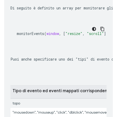
Di seguito è definito un array per monitorare gli 
monitorEvents
(
window
,
[
"resize"
,
"scroll"
])
Puoi anche specificare uno dei "tipi" di evento di
Tipo di evento ed eventi mappati corrispondenti
topo
"mousedown", "mouseup", "click", "dblclick", "mousemove", "m