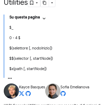
Utilities
Su questa pagina
$_
0 - 4 $
$(selettore [, nodoInizio])
$$(selector [, startNode])
$x(path [, startNode])
Kayce Basques
Sofia Emelianova