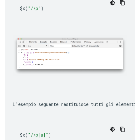
$x
(
"//p"
)
L'esempio seguente restituisce tutti gli elementi 
$x
(
"//p[a]"
)