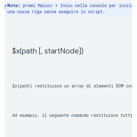
Nota:
 premi 
 + 
 nella console per iniziare
Maiusc
Invio
una nuova riga senza eseguire lo script.
$
x(
path [
,
 start
Node])
$x(path)
 restituisce un array di elementi DOM corr
Ad esempio, il seguente comando restituisce tutti 