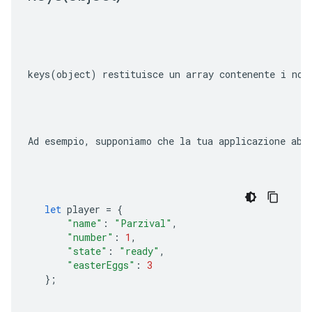
keys(object)
 restituisce un array contenente i nom
Ad esempio, supponiamo che la tua applicazione abb
let
player
=
{
"name"
:
"Parzival"
,
"number"
:
1
,
"state"
:
"ready"
,
"easterEggs"
:
3
};