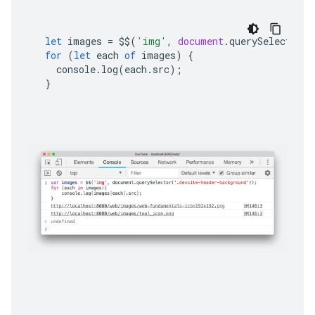
let
images
=
$$
(
'img'
,
document
.
querySelector
(
'
for
(
let
each
of
images
)
{
console
.
log
(
each
.
src
);
}