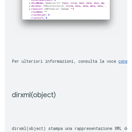
Per ulteriori informazioni, consulta la voce 
conso
dirxml(
object)
dirxml(object)
 stampa una rappresentazione XML del