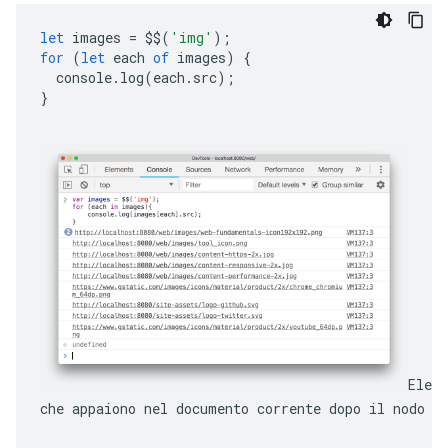
let
images
=
$$
(
'img'
);
for
(
let
each
of
images
)
{
console
.
log
(
each
.
src
);
}
Eleme
che appaiono nel documento corrente dopo il nodo s