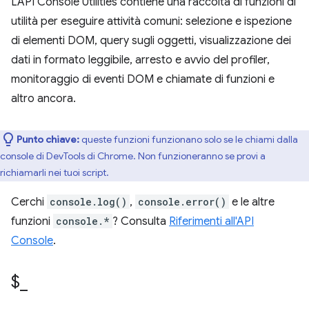
L'API Console Utilities contiene una raccolta di funzioni di
utilità per eseguire attività comuni: selezione e ispezione
di elementi DOM, query sugli oggetti, visualizzazione dei
dati in formato leggibile, arresto e avvio del profiler,
monitoraggio di eventi DOM e chiamate di funzioni e
altro ancora.
Punto chiave:
queste funzioni funzionano solo se le chiami dalla
console di DevTools di Chrome. Non funzioneranno se provi a
richiamarli nei tuoi script.
Cerchi
console.log()
,
console.error()
e le altre
funzioni
console.*
? Consulta
Riferimenti all'API
Console
.
$
_