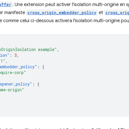
uffer
. Une extension peut activer l'isolation multi-origine en
ier manifeste
cross_origin_embedder_policy
et
cross_ori
e comme celui ci-dessous activera l'isolation multi-origine pour
sOriginIsolation example"
,
sion"
:
3
,
.1"
,
embedder_policy"
:
{
equire-corp"
opener_policy"
:
{
ame-origin"