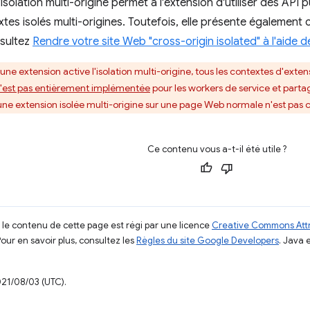
l'isolation multi-origine permet à l'extension d'utiliser des AP
tes isolés multi-origines. Toutefois, elle présente également 
nsultez
Rendre votre site Web "cross-origin isolated" à l'aid
une extension active l'isolation multi-origine, tous les contextes d'exten
'est pas entièrement implémentée
pour les workers de service et par
'une extension isolée multi-origine sur une page Web normale n'est pas
Ce contenu vous a-t-il été utile ?
, le contenu de cette page est régi par une licence
Creative Commons Attr
Pour en savoir plus, consultez les
Règles du site Google Developers
. Java 
021/08/03 (UTC).