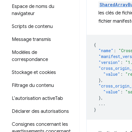
SharedArrayB
Espace de noms du
les clés de fich
navigateur
fichier manifest
Scripts de contenu
Message transmis
{
"name"
:
"Cros
Modèles de
"manifest_ver
correspondance
"version"
:
"1
"cross_origin_
Stockage et cookies
"value"
:
"r
},
Filtrage du contenu
"cross_origin_
"value"
:
"s
},
L’autorisation active
Tab
...
}
Déclarer des autorisations
Consignes concernant les
avertissements concernant