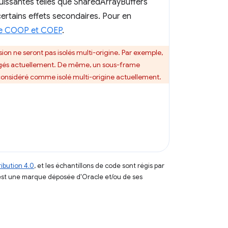
I puissantes telles que SharedArrayBuffers
certains effets secondaires. Pour en
e de COOP et COEP
.
sion ne seront pas isolés multi-origine. Par exemple,
tagés actuellement. De même, un sous-frame
 considéré comme isolé multi-origine actuellement.
ibution 4.0
, et les échantillons de code sont régis par
est une marque déposée d'Oracle et/ou de ses