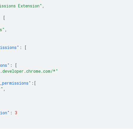
issions Extension"
,
:
[
,
s"
,
issions"
:
[
ions"
:
[
.developer.chrome.com/*"
_permissions"
:[
*"
,
"
sion"
:
3