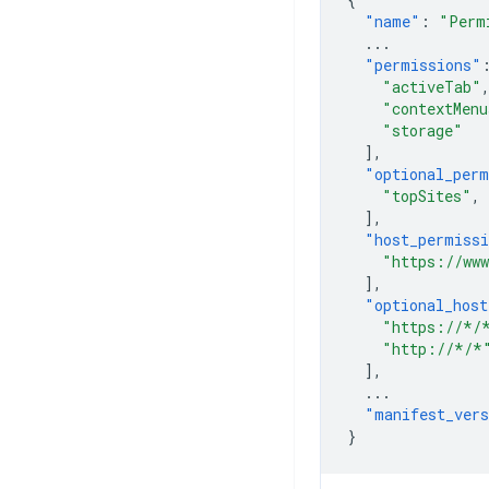
"name"
:
"Perm
...
"permissions"
"activeTab"
"contextMenu
"storage"
],
"optional_perm
"topSites"
,
],
"host_permiss
"https://www
],
"optional_host
"https://*/
"http://*/*
],
...
"manifest_ver
}