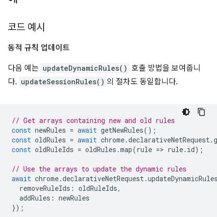
코드 예시
동적 규칙 업데이트
다음 예는
updateDynamicRules()
호출 방법을 보여줍니
다.
updateSessionRules()
의 절차도 동일합니다.
// Get arrays containing new and old rules
const
newRules
=
await
getNewRules
();
const
oldRules
=
await
chrome
.
declarativeNetRequest
.
const
oldRuleIds
=
oldRules
.
map
(
rule
=
>
rule
.
id
);
// Use the arrays to update the dynamic rules
await
chrome
.
declarativeNetRequest
.
updateDynamicRule
removeRuleIds
:
oldRuleIds
,
addRules
:
newRules
});