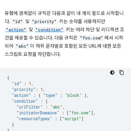
유형에 관계없이 규칙은 다음과 같이 네 개의 필드로 시작합니
다.
"id"
및
"priority"
키는 숫자를 사용하지만
"action"
및
"condition"
키는 여러 차단 및 리디렉션 조
건을 제공할 수 있습니다. 다음 규칙은
"foo.com"
에서 시작
되어
"abc"
이 하위 문자열로 포함된 모든 URL에 대한 모든
스크립트 요청을 차단합니다.
{
"id"
:
1
,
"priority"
:
1
,
"action"
:
{
"type"
:
"block"
},
"condition"
:
{
"urlFilter"
:
"abc"
,
"initiatorDomains"
:
[
"foo.com"
],
"resourceTypes"
:
[
"script"
]
}
}