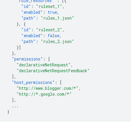
"rule_resources"
:
[{
"id"
:
"ruleset_1"
,
"enabled"
:
true
,
"path"
:
"rules_1.json"
},
{
"id"
:
"ruleset_2"
,
"enabled"
:
false
,
"path"
:
"rules_2.json"
}]
},
"permissions"
:
[
"declarativeNetRequest"
,
"declarativeNetRequestFeedback"
],
"host_permissions"
:
[
"http://www.blogger.com/*"
,
"http://*.google.com/*"
],
...
}