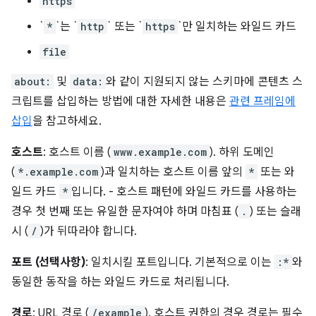
https
`
*
`는 `
http
` 또는 `
https
`만 일치하는 와일드 카드
file
about:
및
data:
와 같이 지원되지 않는 스키마에 콘텐츠 스
크립트를 삽입하는 방법에 대한 자세한 내용은
관련 프레임에
삽입
을 참고하세요.
호스트
: 호스트 이름 (
www.example.com
). 하위 도메인
(
*.example.com
)과 일치하는 호스트 이름 앞의
*
또는 와
일드 카드
*
입니다. - 호스트 패턴에 와일드 카드를 사용하는
경우 첫 번째 또는 유일한 문자여야 하며 마침표 (
.
) 또는 슬래
시 (
/
)가 뒤따라야 합니다.
포트 (선택사항)
: 일치시킬 포트입니다. 기본적으로 이는
:*
와
동일한 동작을 하는 와일드 카드로 처리됩니다.
경로
: URL 경로 (
/example
). 호스트 권한의 경우 경로는 필수