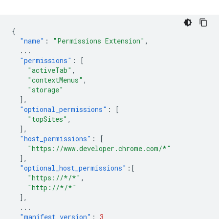
{
"name"
:
"Permissions Extension"
,
...
"permissions"
:
[
"activeTab"
,
"contextMenus"
,
"storage"
],
"optional_permissions"
:
[
"topSites"
,
],
"host_permissions"
:
[
"https://www.developer.chrome.com/*"
],
"optional_host_permissions"
:[
"https://*/*"
,
"http://*/*"
],
...
"manifest_version"
:
3