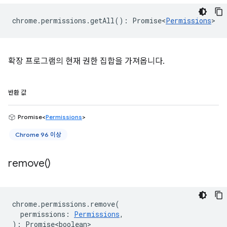
chrome
.
permissions
.
getAll
()
:
Promise<
Permissions
>
확장 프로그램의 현재 권한 집합을 가져옵니다.
반환 값
Promise<
Permissions
>
Chrome 96 이상
remove(
)
chrome
.
permissions
.
remove
(
permissions
:
Permissions
,
)
:
Promise<boolean>