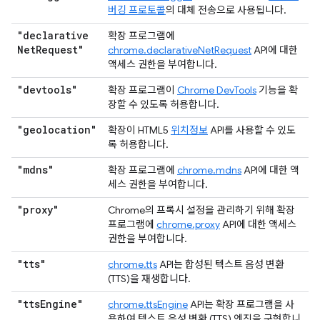
버깅 프로토콜
의 대체 전송으로 사용됩니다.
"declarative
확장 프로그램에
Net
Request"
chrome.declarativeNetRequest
API에 대한
액세스 권한을 부여합니다.
"devtools"
확장 프로그램이
Chrome DevTools
기능을 확
장할 수 있도록 허용합니다.
"geolocation"
확장이 HTML5
위치정보
API를 사용할 수 있도
록 허용합니다.
"mdns"
확장 프로그램에
chrome.mdns
API에 대한 액
세스 권한을 부여합니다.
"proxy"
Chrome의 프록시 설정을 관리하기 위해 확장
프로그램에
chrome.proxy
API에 대한 액세스
권한을 부여합니다.
"tts"
chrome.tts
API는 합성된 텍스트 음성 변환
(TTS)을 재생합니다.
"tts
Engine"
chrome.ttsEngine
API는 확장 프로그램을 사
용하여 텍스트 음성 변환 (TTS) 엔진을 구현합니