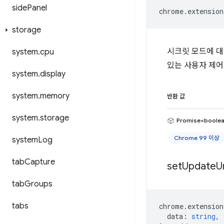
side
Panel
chrome
.
extension
storage
시크릿 모드에 대한
system
.
cpu
있는 사용자 제어
system
.
display
system
.
memory
반환 값
system
.
storage
Promise<boole
Chrome 99 이상
system
Log
tab
Capture
set
Update
U
tab
Groups
tabs
chrome
.
extension
data
:
string
,