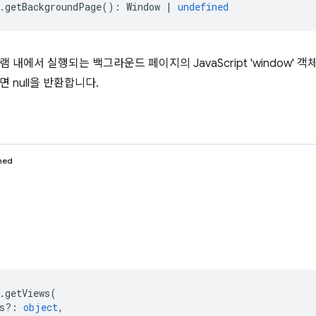
.
getBackgroundPage
()
:
Window
|
undefined
 내에서 실행되는 백그라운드 페이지의 JavaScript 'window'
 null을 반환합니다.
ned
.
getViews
(
s?
:
object
,