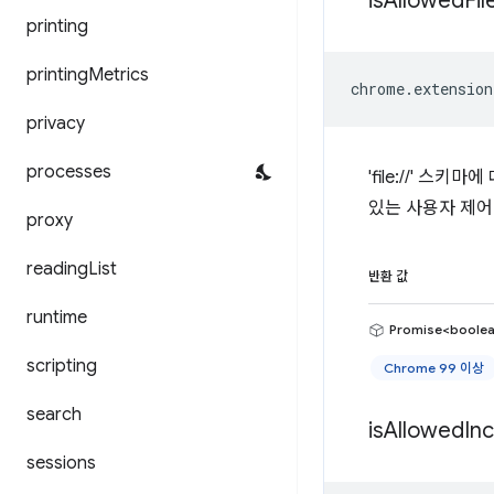
is
Allowed
Fil
printing
printing
Metrics
chrome
.
extension
privacy
processes
'file://' 스
있는 사용자 제어
proxy
reading
List
반환 값
runtime
Promise<boole
scripting
Chrome 99 이상
search
is
Allowed
In
sessions