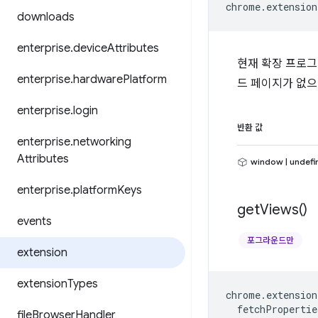
chrome
.
extension
downloads
enterprise
.
device
Attributes
현재 확장 프로그램
enterprise
.
hardware
Platform
드 페이지가 없으면
enterprise
.
login
반환 값
enterprise
.
networking
Attributes
window | undefi
enterprise
.
platform
Keys
get
Views(
)
events
포그라운드만
extension
extension
Types
chrome
.
extension
fetchPropertie
file
Browser
Handler