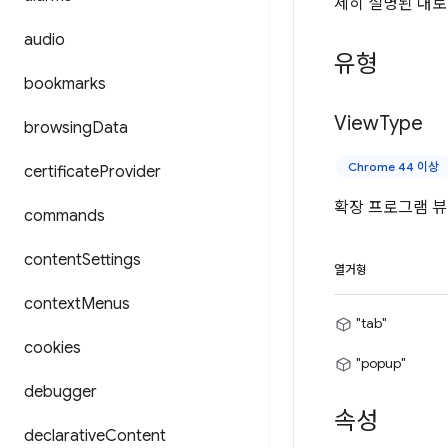
세히 설명된 대로
audio
유형
bookmarks
View
Type
browsing
Data
Chrome 44 이상
certificate
Provider
확장 프로그램 뷰
commands
content
Settings
열거형
context
Menus
"tab"
cookies
"popup"
debugger
속성
declarative
Content