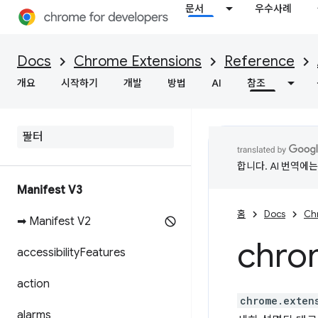
문서
우수사례
Docs
Chrome Extensions
Reference
개요
시작하기
개발
방법
AI
참조
합니다. AI 번역에
Manifest V3
홈
Docs
Ch
➡ Manifest V2
chro
accessibility
Features
action
chrome.exten
alarms