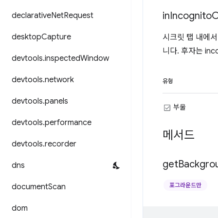
in
Incognito
C
declarative
Net
Request
desktop
Capture
시크릿 탭 내에서
니다. 후자는 inc
devtools
.
inspected
Window
devtools
.
network
유형
devtools
.
panels
부울
devtools
.
performance
메서드
devtools
.
recorder
get
Backgro
dns
포그라운드만
document
Scan
dom