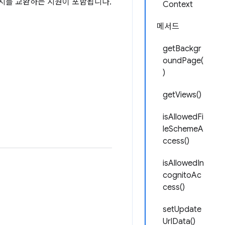
시지를 교환하는 지원이 포함됩니다.
Context
메서드
getBackgr
oundPage(
)
getViews()
isAllowedFi
leSchemeA
ccess()
isAllowedIn
cognitoAc
cess()
setUpdate
UrlData()