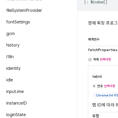
)
:
Window
[]
file
System
Provider
font
Settings
현재 확장 프로그램
gcm
매개변수
history
fetchProperties
i18n
객체
선택사항
identity
tabId
idle
번호
선택사항
input
.
ime
Chrome 54 이
instance
ID
탭 ID에 따라
login
State
유형