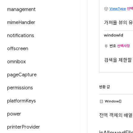
ViewType
선
management
mime
Handler
가져올 뷰의 
windowId
notifications
번호
선택사항
offscreen
검색을 제한할 
omnibox
page
Capture
permissions
반환 값
platform
Keys
Window[]
power
전역 객체의 배열
printer
Provider