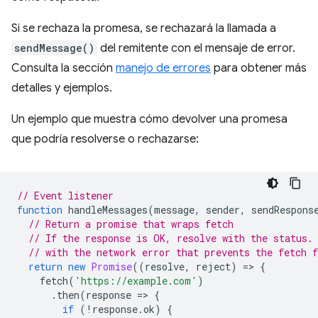
Si se rechaza la promesa, se rechazará la llamada a
sendMessage()
del remitente con el mensaje de error.
Consulta la sección
manejo de errores
para obtener más
detalles y ejemplos.
Un ejemplo que muestra cómo devolver una promesa
que podría resolverse o rechazarse:
// Event listener
function
handleMessages
(
message
,
sender
,
sendRespons
// Return a promise that wraps fetch
// If the response is OK, resolve with the status.
// with the network error that prevents the fetch 
return
new
Promise
((
resolve
,
reject
)
=
>
{
fetch
(
'https://example.com'
)
.
then
(
response
=
>
{
if
(
!
response
.
ok
)
{