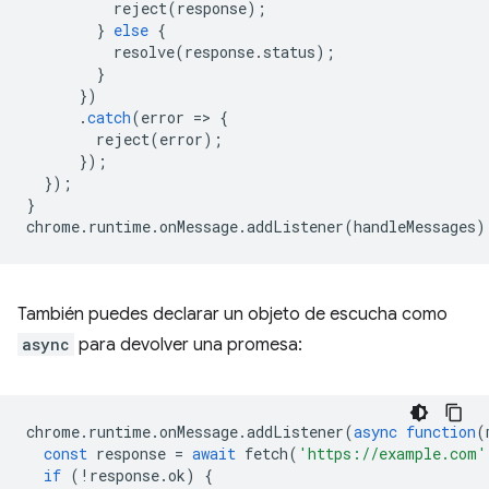
reject
(
response
);
}
else
{
resolve
(
response
.
status
);
}
})
.
catch
(
error
=
>
{
reject
(
error
);
});
});
}
chrome
.
runtime
.
onMessage
.
addListener
(
handleMessages
)
También puedes declarar un objeto de escucha como
async
para devolver una promesa:
chrome
.
runtime
.
onMessage
.
addListener
(
async
function
(
const
response
=
await
fetch
(
'https://example.com'
if
(
!
response
.
ok
)
{