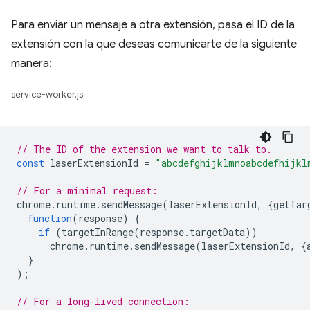
Para enviar un mensaje a otra extensión, pasa el ID de la
extensión con la que deseas comunicarte de la siguiente
manera:
service-worker.js
// The ID of the extension we want to talk to.
const
laserExtensionId
=
"abcdefghijklmnoabcdefhijkl
// For a minimal request:
chrome
.
runtime
.
sendMessage
(
laserExtensionId
,
{
getTar
function
(
response
)
{
if
(
targetInRange
(
response
.
targetData
))
chrome
.
runtime
.
sendMessage
(
laserExtensionId
,
{
}
);
// For a long-lived connection: