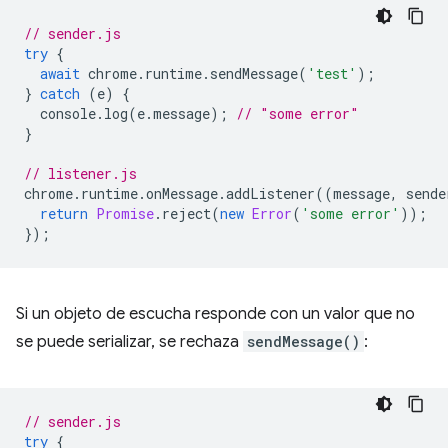
// sender.js
try
{
await
chrome
.
runtime
.
sendMessage
(
'test'
);
}
catch
(
e
)
{
console
.
log
(
e
.
message
);
// "some error"
}
// listener.js
chrome
.
runtime
.
onMessage
.
addListener
((
message
,
sende
return
Promise
.
reject
(
new
Error
(
'some error'
));
});
Si un objeto de escucha responde con un valor que no
se puede serializar, se rechaza
sendMessage()
:
// sender.js
try
{