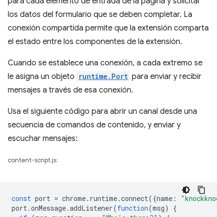
para cada elemento de entrada de la página y solicitar
los datos del formulario que se deben completar. La
conexión compartida permite que la extensión comparta
el estado entre los componentes de la extensión.
Cuando se establece una conexión, a cada extremo se
le asigna un objeto
runtime.Port
para enviar y recibir
mensajes a través de esa conexión.
Usa el siguiente código para abrir un canal desde una
secuencia de comandos de contenido, y enviar y
escuchar mensajes:
content-script.js:
const
port
=
chrome
.
runtime
.
connect
({
name
:
"knockkno
port
.
onMessage
.
addListener
(
function
(
msg
)
{