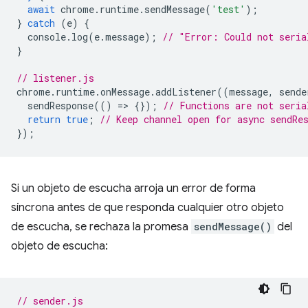
await
chrome
.
runtime
.
sendMessage
(
'test'
);
}
catch
(
e
)
{
console
.
log
(
e
.
message
);
// "Error: Could not seria
}
// listener.js
chrome
.
runtime
.
onMessage
.
addListener
((
message
,
sende
sendResponse
(()
=
>
{});
// Functions are not seria
return
true
;
// Keep channel open for async sendRe
});
Si un objeto de escucha arroja un error de forma
síncrona antes de que responda cualquier otro objeto
de escucha, se rechaza la promesa
sendMessage()
del
objeto de escucha:
// sender.js