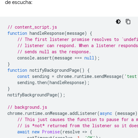
de escucha:
// content_script.js
function
handleResponse
(
message
)
{
// The first listener promise resolves to `undef
// listener can respond. When a listener respond
// sends null as the response.
console
.
assert
(
message
===
null
);
}
function
notifyBackgroundPage
()
{
const
sending
=
chrome
.
runtime
.
sendMessage
(
'test
sending
.
then
(
handleResponse
);
}
notifyBackgroundPage
();
// background.js
chrome
.
runtime
.
onMessage
.
addListener
(
async
(
message
)
// This just causes the function to pause for a 
// is *not* returned from the listener so it doe
await
new
Promise
(
resolve
=
>
{
setTimeout
(
resolve
,
1
,
'OK'
);