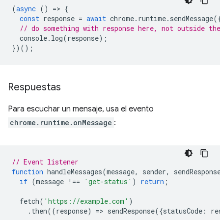
(
async
()
=
>
{
const
response
=
await
chrome
.
runtime
.
sendMessage
(
// do something with response here, not outside th
console
.
log
(
response
);
})();
Respuestas
Para escuchar un mensaje, usa el evento
chrome.runtime.onMessage
:
// Event listener
function
handleMessages
(
message
,
sender
,
sendRespons
if
(
message
!==
'get-status'
)
return
;
fetch
(
'https://example.com'
)
.
then
((
response
)
=
>
sendResponse
({
statusCode
:
re