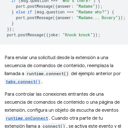
if
(
msg
.
question
===
"Who's there?"
)
{
port
.
postMessage
({
answer
:
"Madame"
});
}
else
if
(
msg
.
question
===
"Madame who?"
)
{
port
.
postMessage
({
answer
:
"Madame... Bovary"
});
}
});
port
.
postMessage
({
joke
:
"Knock knock"
});
Para enviar una solicitud desde la extensión a una
secuencia de comandos de contenido, reemplaza la
llamada a
runtime.connect()
del ejemplo anterior por
tabs.connect()
.
Para controlar las conexiones entrantes de una
secuencia de comandos de contenido o una página de
extensión, configura un objeto de escucha de eventos
runtime.onConnect
. Cuando otra parte de tu
extensión llama a
connect()
, se activa este evento y el