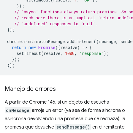
});
// `async` functions always return promises. So o
// reach here there is an implicit `return undefi
// `undefined` responses to `null`.
});
chrome
.
runtime
.
onMessage
.
addListener
((
message
,
sende
return
new
Promise
((
resolve
)
=
>
{
setTimeout
(
resolve
,
1000
,
'response'
);
});
});
Manejo de errores
A partir de Chrome 146, si un objeto de escucha
onMessage
arroja un error (ya sea de forma síncrona o
asíncrona devolviendo una promesa que se rechaza), la
promesa que devuelve
sendMessage()
en el remitente