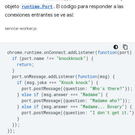
objeto
runtime.Port
. El código para responder a las
conexiones entrantes se ve así:
service-worker.js:
chrome
.
runtime
.
onConnect
.
addListener
(
function
(
port
)
if
(
port
.
name
!==
"knockknock"
)
{
return
;
}
port
.
onMessage
.
addListener
(
function
(
msg
)
{
if
(
msg
.
joke
===
"Knock knock"
)
{
port
.
postMessage
({
question
:
"Who's there?"
});
}
else
if
(
msg
.
answer
===
"Madame"
)
{
port
.
postMessage
({
question
:
"Madame who?"
});
}
else
if
(
msg
.
answer
===
"Madame... Bovary"
)
{
port
.
postMessage
({
question
:
"I don't get it."
}
}
});
});