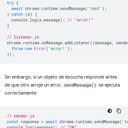
try
{
await
chrome
.
runtime
.
sendMessage
(
'test'
);
}
catch
(
e
)
{
console
.
log
(
e
.
message
);
// "error!"
}
// listener.js
chrome
.
runtime
.
onMessage
.
addListener
((
message
,
sende
throw
new
Error
(
'error!'
);
});
Sin embargo, si un objeto de escucha responde antes
de que otro arroje un error,
sendMessage()
se ejecuta
correctamente:
// sender.js
const
response
=
await
chrome
.
runtime
.
sendMessage
(
't
console
.
log
(
response
);
// "OK"