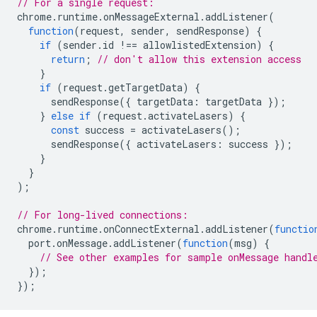
// For a single request:
chrome
.
runtime
.
onMessageExternal
.
addListener
(
function
(
request
,
sender
,
sendResponse
)
{
if
(
sender
.
id
!==
allowlistedExtension
)
{
return
;
// don't allow this extension access
}
if
(
request
.
getTargetData
)
{
sendResponse
({
targetData
:
targetData
});
}
else
if
(
request
.
activateLasers
)
{
const
success
=
activateLasers
();
sendResponse
({
activateLasers
:
success
});
}
}
);
// For long-lived connections:
chrome
.
runtime
.
onConnectExternal
.
addListener
(
functio
port
.
onMessage
.
addListener
(
function
(
msg
)
{
// See other examples for sample onMessage handl
});
});