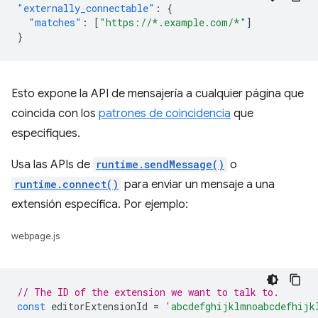
"externally_connectable"
:
{
"matches"
:
[
"https://*.example.com/*"
]
}
Esto expone la API de mensajería a cualquier página que
coincida con los
patrones de coincidencia
que
especifiques.
Usa las APIs de
runtime.sendMessage()
o
runtime.connect()
para enviar un mensaje a una
extensión específica. Por ejemplo:
webpage.js
// The ID of the extension we want to talk to.
const
editorExtensionId
=
'abcdefghijklmnoabcdefhijk