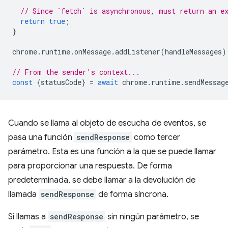
// Since `fetch` is asynchronous, must return an e
return
true
;
}
chrome
.
runtime
.
onMessage
.
addListener
(
handleMessages
)
// From the sender's context...
const
{
statusCode
}
=
await
chrome
.
runtime
.
sendMessag
Cuando se llama al objeto de escucha de eventos, se
pasa una función
sendResponse
como tercer
parámetro. Esta es una función a la que se puede llamar
para proporcionar una respuesta. De forma
predeterminada, se debe llamar a la devolución de
llamada
sendResponse
de forma síncrona.
Si llamas a
sendResponse
sin ningún parámetro, se