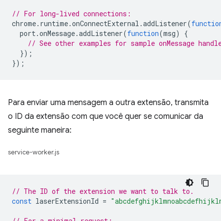
// For long-lived connections:
chrome
.
runtime
.
onConnectExternal
.
addListener
(
functio
port
.
onMessage
.
addListener
(
function
(
msg
)
{
// See other examples for sample onMessage handl
});
});
Para enviar uma mensagem a outra extensão, transmita
o ID da extensão com que você quer se comunicar da
seguinte maneira:
service-worker.js
// The ID of the extension we want to talk to.
const
laserExtensionId
=
"abcdefghijklmnoabcdefhijkl
// For a minimal request: