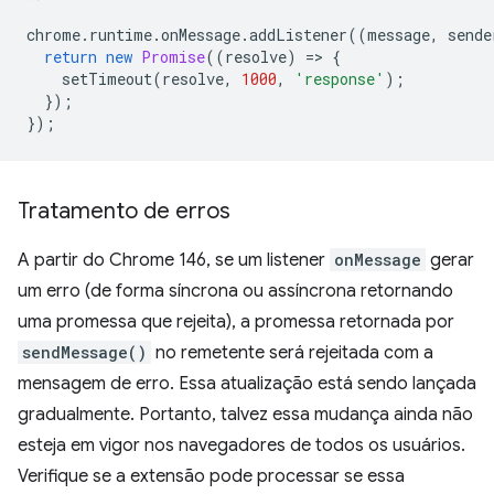
chrome
.
runtime
.
onMessage
.
addListener
((
message
,
sende
return
new
Promise
((
resolve
)
=
>
{
setTimeout
(
resolve
,
1000
,
'response'
);
});
});
Tratamento de erros
A partir do Chrome 146, se um listener
onMessage
gerar
um erro (de forma síncrona ou assíncrona retornando
uma promessa que rejeita), a promessa retornada por
sendMessage()
no remetente será rejeitada com a
mensagem de erro. Essa atualização está sendo lançada
gradualmente. Portanto, talvez essa mudança ainda não
esteja em vigor nos navegadores de todos os usuários.
Verifique se a extensão pode processar se essa