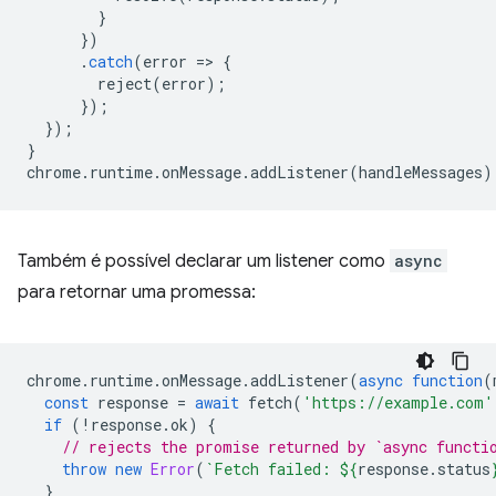
}
})
.
catch
(
error
=
>
{
reject
(
error
);
});
});
}
chrome
.
runtime
.
onMessage
.
addListener
(
handleMessages
)
Também é possível declarar um listener como
async
para retornar uma promessa:
chrome
.
runtime
.
onMessage
.
addListener
(
async
function
(
const
response
=
await
fetch
(
'https://example.com'
if
(
!
response
.
ok
)
{
// rejects the promise returned by `async functi
throw
new
Error
(
`Fetch failed: 
${
response
.
status
}