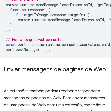
chrome
.
runtime
.
sendMessage
(
laserExtensionId
,
{
getTar
function
(
response
)
{
if
(
targetInRange
(
response
.
targetData
))
chrome
.
runtime
.
sendMessage
(
laserExtensionId
,
{
}
);
// For a long-lived connection:
const
port
=
chrome
.
runtime
.
connect
(
laserExtensionId
port
.
postMessage
(...);
Enviar mensagens de páginas da Web
As extensões também podem receber e responder a
mensagens de páginas da Web. Para enviar mensagens
de uma página da Web para uma extensão, especifique