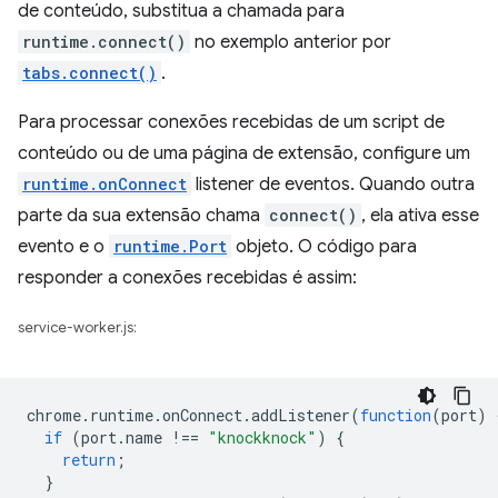
de conteúdo, substitua a chamada para
runtime.connect()
no exemplo anterior por
tabs.connect()
.
Para processar conexões recebidas de um script de
conteúdo ou de uma página de extensão, configure um
runtime.onConnect
listener de eventos. Quando outra
parte da sua extensão chama
connect()
, ela ativa esse
evento e o
runtime.Port
objeto. O código para
responder a conexões recebidas é assim:
service-worker.js:
chrome
.
runtime
.
onConnect
.
addListener
(
function
(
port
)
if
(
port
.
name
!==
"knockknock"
)
{
return
;
}