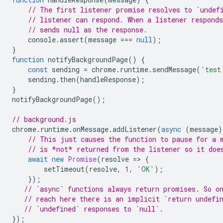
// The first listener promise resolves to `undef
// listener can respond. When a listener respond
// sends null as the response.
console
.
assert
(
message
===
null
);
}
function
notifyBackgroundPage
()
{
const
sending
=
chrome
.
runtime
.
sendMessage
(
'test
sending
.
then
(
handleResponse
);
}
notifyBackgroundPage
();
// background.js
chrome
.
runtime
.
onMessage
.
addListener
(
async
(
message
)
// This just causes the function to pause for a 
// is *not* returned from the listener so it doe
await
new
Promise
(
resolve
=
>
{
setTimeout
(
resolve
,
1
,
'OK'
);
});
// `async` functions always return promises. So o
// reach here there is an implicit `return undefi
// `undefined` responses to `null`.
});