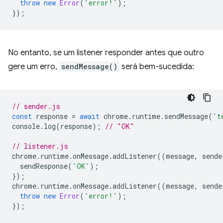
throw
new
Error
(
'error!'
);
});
No entanto, se um listener responder antes que outro
gere um erro,
sendMessage()
será bem-sucedida:
// sender.js
const
response
=
await
chrome
.
runtime
.
sendMessage
(
't
console
.
log
(
response
);
// "OK"
// listener.js
chrome
.
runtime
.
onMessage
.
addListener
((
message
,
sende
sendResponse
(
'OK'
);
});
chrome
.
runtime
.
onMessage
.
addListener
((
message
,
sende
throw
new
Error
(
'error!'
);
});