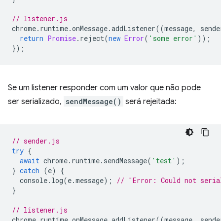
// listener.js
chrome
.
runtime
.
onMessage
.
addListener
((
message
,
sende
return
Promise
.
reject
(
new
Error
(
'some error'
));
});
Se um listener responder com um valor que não pode
ser serializado,
sendMessage()
será rejeitada:
// sender.js
try
{
await
chrome
.
runtime
.
sendMessage
(
'test'
);
}
catch
(
e
)
{
console
.
log
(
e
.
message
);
// "Error: Could not seria
}
// listener.js
chrome
.
runtime
.
onMessage
.
addListener
((
message
,
sende