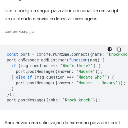
Use o código a seguir para abrir um canal de um script
de conteúdo e enviar e detectar mensagens:
content-script.js:
const
port
=
chrome
.
runtime
.
connect
({
name
:
"knockkno
port
.
onMessage
.
addListener
(
function
(
msg
)
{
if
(
msg
.
question
===
"Who's there?"
)
{
port
.
postMessage
({
answer
:
"Madame"
});
}
else
if
(
msg
.
question
===
"Madame who?"
)
{
port
.
postMessage
({
answer
:
"Madame... Bovary"
});
}
});
port
.
postMessage
({
joke
:
"Knock knock"
});
Para enviar uma solicitação da extensão para um script