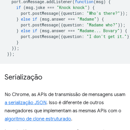
port
.
onMessage
.
addListener
(
function
(
msg
)
{
if
(
msg
.
joke
===
"Knock knock"
)
{
port
.
postMessage
({
question
:
"Who's there?"
});
}
else
if
(
msg
.
answer
===
"Madame"
)
{
port
.
postMessage
({
question
:
"Madame who?"
});
}
else
if
(
msg
.
answer
===
"Madame... Bovary"
)
{
port
.
postMessage
({
question
:
"I don't get it."
}
}
});
});
Serialização
No Chrome, as APIs de transmissão de mensagens usam
a serialização JSON
. Isso é diferente de outros
navegadores que implementam as mesmas APIs com o
algoritmo de clone estruturado
.