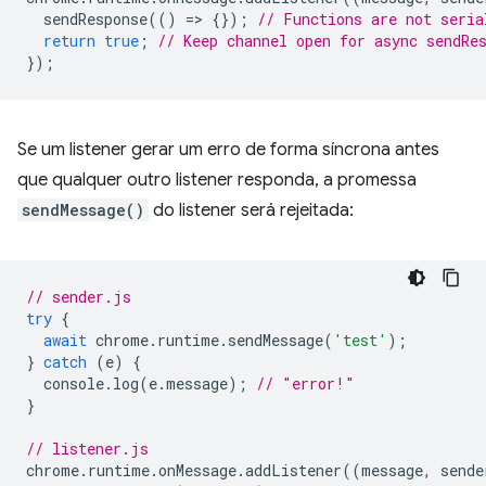
sendResponse
(()
=
>
{});
// Functions are not seria
return
true
;
// Keep channel open for async sendRe
});
Se um listener gerar um erro de forma síncrona antes
que qualquer outro listener responda, a promessa
sendMessage()
do listener será rejeitada:
// sender.js
try
{
await
chrome
.
runtime
.
sendMessage
(
'test'
);
}
catch
(
e
)
{
console
.
log
(
e
.
message
);
// "error!"
}
// listener.js
chrome
.
runtime
.
onMessage
.
addListener
((
message
,
sende