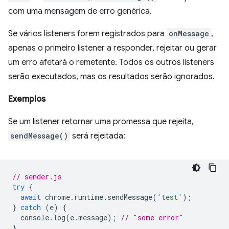
com uma mensagem de erro genérica.
Se vários listeners forem registrados para
onMessage
,
apenas o primeiro listener a responder, rejeitar ou gerar
um erro afetará o remetente. Todos os outros listeners
serão executados, mas os resultados serão ignorados.
Exemplos
Se um listener retornar uma promessa que rejeita,
sendMessage()
será rejeitada:
// sender.js
try
{
await
chrome
.
runtime
.
sendMessage
(
'test'
);
}
catch
(
e
)
{
console
.
log
(
e
.
message
);
// "some error"
}