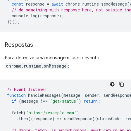
const
response
=
await
chrome
.
runtime
.
sendMessage
(
// do something with response here, not outside th
console
.
log
(
response
);
})();
Respostas
Para detectar uma mensagem, use o evento
chrome.runtime.onMessage
:
// Event listener
function
handleMessages
(
message
,
sender
,
sendRespons
if
(
message
!==
'get-status'
)
return
;
fetch
(
'https://example.com'
)
.
then
((
response
)
=
>
sendResponse
({
statusCode
:
re
// Since `fetch` is asynchronous, must return an e