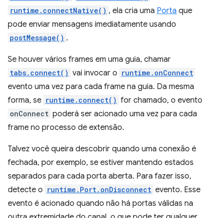
runtime.connectNative()
, ela cria uma
Porta
que
pode enviar mensagens imediatamente usando
postMessage()
.
Se houver vários frames em uma guia, chamar
tabs.connect()
vai invocar o
runtime.onConnect
evento uma vez para cada frame na guia. Da mesma
forma, se
runtime.connect()
for chamado, o evento
onConnect
poderá ser acionado uma vez para cada
frame no processo de extensão.
Talvez você queira descobrir quando uma conexão é
fechada, por exemplo, se estiver mantendo estados
separados para cada porta aberta. Para fazer isso,
detecte o
runtime.Port.onDisconnect
evento. Esse
evento é acionado quando não há portas válidas na
outra extremidade do canal, o que pode ter qualquer