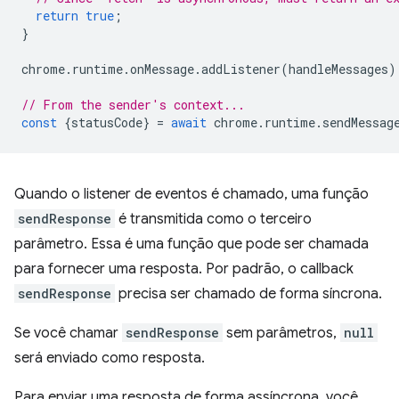
return
true
;
}
chrome
.
runtime
.
onMessage
.
addListener
(
handleMessages
)
// From the sender's context...
const
{
statusCode
}
=
await
chrome
.
runtime
.
sendMessag
Quando o listener de eventos é chamado, uma função
sendResponse
é transmitida como o terceiro
parâmetro. Essa é uma função que pode ser chamada
para fornecer uma resposta. Por padrão, o callback
sendResponse
precisa ser chamado de forma síncrona.
Se você chamar
sendResponse
sem parâmetros,
null
será enviado como resposta.
Para enviar uma resposta de forma assíncrona, você