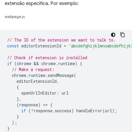
extensão específica. Por exemplo:
webpage.js
// The ID of the extension we want to talk to.
const
editorExtensionId
=
'abcdefghijklmnoabcdefhijk
// Check if extension is installed
if
(
chrome
 && 
chrome
.
runtime
)
{
// Make a request:
chrome
.
runtime
.
sendMessage
(
editorExtensionId
,
{
openUrlInEditor
:
url
},
(
response
)
=
>
{
if
(
!
response
.
success
)
handleError
(
url
);
}
);
}