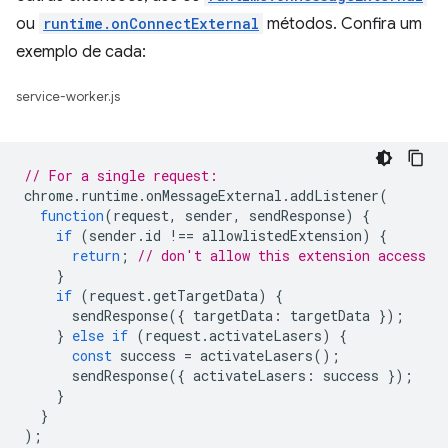
ou
runtime.onConnectExternal
métodos. Confira um
exemplo de cada:
service-worker.js
// For a single request:
chrome
.
runtime
.
onMessageExternal
.
addListener
(
function
(
request
,
sender
,
sendResponse
)
{
if
(
sender
.
id
!==
allowlistedExtension
)
{
return
;
// don't allow this extension access
}
if
(
request
.
getTargetData
)
{
sendResponse
({
targetData
:
targetData
});
}
else
if
(
request
.
activateLasers
)
{
const
success
=
activateLasers
();
sendResponse
({
activateLasers
:
success
});
}
}
);