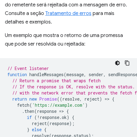
do remetente será rejeitada com a mensagem de erro.
Consulte a seção
Tratamento de erros
para mais
detalhes e exemplos.
Um exemplo que mostra o retorno de uma promessa
que pode ser resolvida ou rejeitada:
// Event listener
function
handleMessages
(
message
,
sender
,
sendRespons
// Return a promise that wraps fetch
// If the response is OK, resolve with the status.
// with the network error that prevents the fetch 
return
new
Promise
((
resolve
,
reject
)
=
>
{
fetch
(
'https://example.com'
)
.
then
(
response
=
>
{
if
(
!
response
.
ok
)
{
reject
(
response
);
}
else
{
resolve
(
response
.
status
);