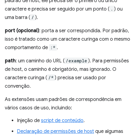
padrão de host, ele precisa ser o primeiro ou único
caractere e precisa ser seguido por um ponto (
.
) ou
uma barra (
/
).
port (opcional)
: porta a ser correspondida. Por padrão,
isso é tratado como um caractere curinga com o mesmo
comportamento de
:*
.
path
: um caminho do URL (
/example
). Para permissões
de host, o caminho é obrigatório, mas ignorado. O
caractere curinga (
/*
) precisa ser usado por
convenção.
As extensões usam padrões de correspondência em
vários casos de uso, incluindo:
Injeção de
script de conteúdo
.
Declaração de permissões de host
que algumas