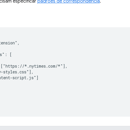
cisam especificar
padrões de correspondência
.
ension",

s": [

["https://*.nytimes.com/*"],

-styles.css"],

tent-script.js"]
