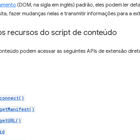
umento
(DOM, na sigla em inglês) padrão, eles podem ler de
ita, fazer mudanças nelas e transmitir informações para a e
os recursos do script de conteúdo
conteúdo podem acessar as seguintes APIs de extensão dire
connect()
getManifest()
getURL()
id