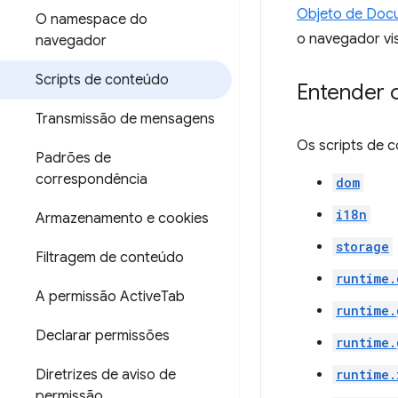
Objeto de Doc
O namespace do
o navegador vis
navegador
Scripts de conteúdo
Entender 
Transmissão de mensagens
Os scripts de 
Padrões de
correspondência
dom
i18n
Armazenamento e cookies
storage
Filtragem de conteúdo
runtime.
A permissão Active
Tab
runtime.
Declarar permissões
runtime.
Diretrizes de aviso de
runtime.
permissão