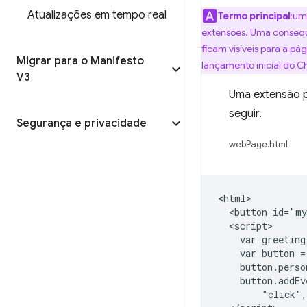
Atualizações em tempo real
Termo principal
:u
extensões. Uma consequê
ficam visíveis para a pá
Migrar para o Manifesto
lançamento inicial do C
V3
Uma extensão 
seguir.
Segurança e privacidade
webPage.html
<html>

  <button id="my
  <script>

    var greeting
    var button =
    button.perso
    button.addEv
        "click",