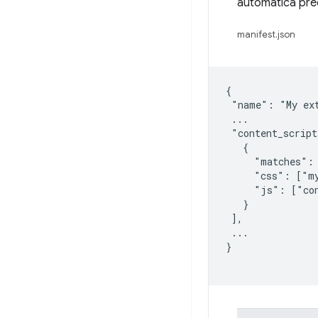
automática pre
manifest.json
{

 "name": "My ext
 ...

 "content_script
   {

     "matches": 
     "css": ["my
     "js": ["con
   }

 ],

 ...

}
