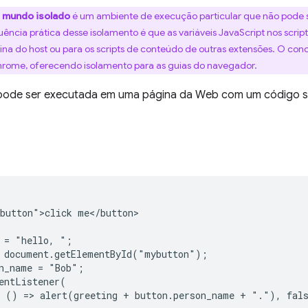
m
mundo isolado
é um ambiente de execução particular que não pode s
ncia prática desse isolamento é que as variáveis JavaScript nos scri
gina do host ou para os scripts de conteúdo de outras extensões. O con
hrome, oferecendo isolamento para as guias do navegador.
pode ser executada em uma página da Web com um código s
button">click me</button>

 = "hello, ";

 document.getElementById("mybutton");

n_name = "Bob";

entListener(

 () => alert(greeting + button.person_name + "."), fals