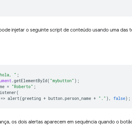
pode injetar o seguinte script de conteúdo usando uma das t
hola, "
;
ument
.
getElementById
(
"mybutton"
);
me
=
"Roberto"
;
istener
(
=
>
alert
(
greeting
+
button
.
person_name
+
"."
),
false
);
ça, os dois alertas aparecem em sequência quando o botão 