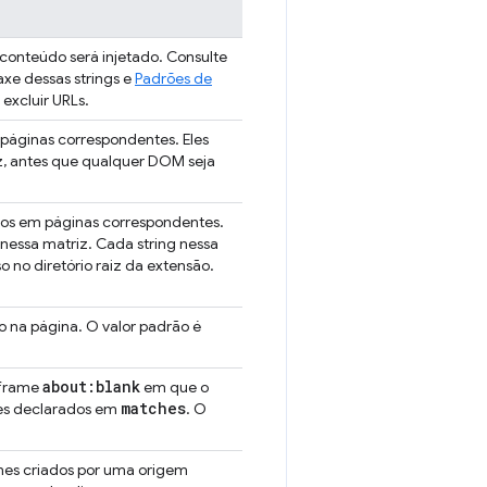
e conteúdo será injetado. Consulte
axe dessas strings e
Padrões de
excluir URLs.
m páginas correspondentes. Eles
, antes que qualquer DOM seja
tados em páginas correspondentes.
essa matriz. Cada string nessa
o no diretório raiz da extensão.
do na página. O valor padrão é
about:blank
m frame
em que o
matches
ões declarados em
. O
rames criados por uma origem