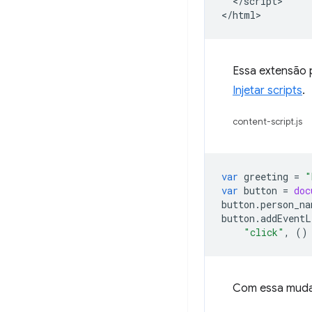
  </script>

Essa extensão 
Injetar scripts
.
content-script.js
var
greeting
=
"
var
button
=
doc
button
.
person_na
button
.
addEventL
"click"
,
()
Com essa mudan