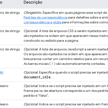
po
Descrição
riz de strings
Obrigatório
. Especifica em quais páginas esse script d
Padrões de correspondência
para detalhes sobre a sint
correspondência e globs
para informações sobre como 
riz de strings
Opcional
. A lista de arquivos CSS a serem injetados e
são injetados na ordem em que aparecem nessa matriz
construído ou exibido para a página.
riz de strings
Opcional
. A lista de arquivos JavaScript a serem inje
Os arquivos são injetados na ordem em que aparecem n
lista precisa conter um caminho relativo para um recurs
As barras iniciais (`/`) são automaticamente cortadas.
At
Opcional
. Especifica quando o script precisa ser injeta
document
_
idle
.
leano
Opcional
. Indica se o script precisa ser injetado em u
frame pai ou de abertura corresponde a um dos padr
padrão é "falso".
leano
Opcional
. Indica se o script precisa ser injetado em f