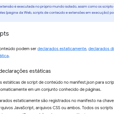
extensão é executada no próprio mundo isolado, assim como os scripts
les (página da Web, scripts de conteúdo e extensões em execução) pod
ipts
 conteúdo podem ser
declarados estaticamente
,
declarados d
ática
.
 declarações estáticas
 estáticas de script de conteúdo no manifest.json para scri
omaticamente em um conjunto conhecido de páginas.
larados estaticamente são registrados no manifesto na chav
arquivos JavaScript, arquivos CSS ou ambos. Todos os scrip