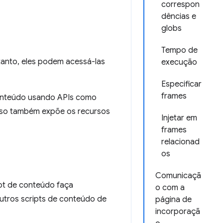
correspon
dências e
globs
Tempo de
tanto, eles podem acessá-las
execução
Especificar
frames
conteúdo usando APIs como
Isso também expõe os recursos
Injetar em
frames
relacionad
os
Comunicaçã
pt de conteúdo faça
o com a
utros scripts de conteúdo de
página de
incorporaçã