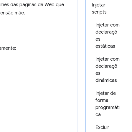
talhes das páginas da Web que
Injetar
scripts
xtensão mãe.
Injetar com
declaraçõ
es
estáticas
tamente:
Injetar com
declaraçõ
es
dinâmicas
Injetar de
forma
programáti
ca
Excluir