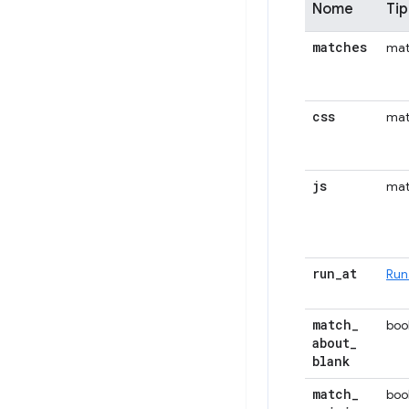
Nome
Ti
matches
mat
css
mat
js
mat
run
_
at
Run
match
_
boo
about
_
blank
match
_
boo