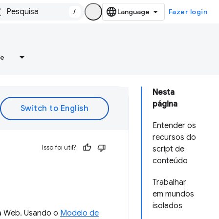
/
Fazer login
re
Nesta
página
Entender os
recursos do
Isso foi útil?
script de
conteúdo
Trabalhar
em mundos
isolados
da Web. Usando o
Modelo de