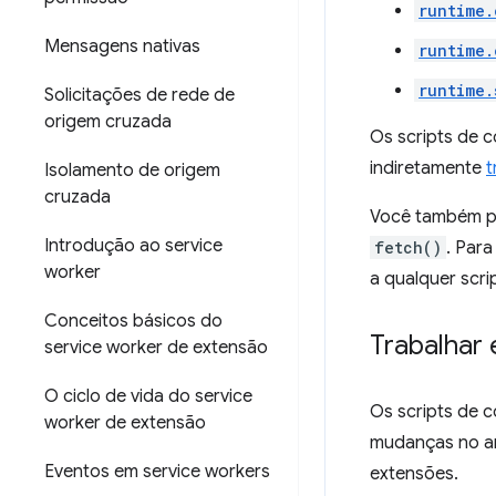
runtime.
Mensagens nativas
runtime.
runtime.
Solicitações de rede de
origem cruzada
Os scripts de 
indiretamente
t
Isolamento de origem
cruzada
Você também po
Introdução ao service
fetch()
. Para
worker
a qualquer scri
Conceitos básicos do
Trabalhar
service worker de extensão
O ciclo de vida do service
Os scripts de 
worker de extensão
mudanças no am
Eventos em service workers
extensões.