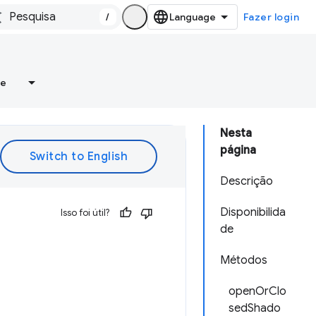
/
Fazer login
re
Nesta
página
Descrição
Disponibilida
Isso foi útil?
de
Métodos
openOrClo
sedShado