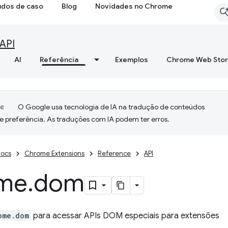
udos de caso
Blog
Novidades no Chrome
API
AI
Referência
Exemplos
Chrome Web Sto
O Google usa tecnologia de IA na tradução de conteúdos
e preferência. As traduções com IA podem ter erros.
ocs
Chrome Extensions
Reference
API
me
.
dom
ome.dom
para acessar APIs DOM especiais para extensões