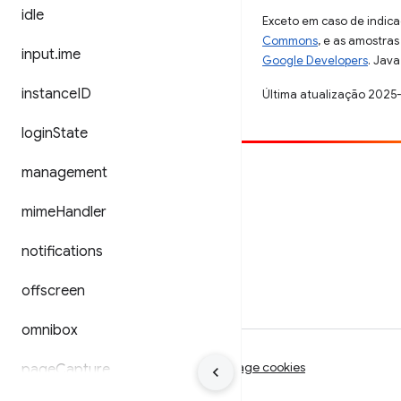
idle
Exceto em caso de indica
Commons
, e as amostra
input
.
ime
Google Developers
. Java
instance
ID
Última atualização 2025
login
State
management
Contribuir
Registre um bug
mime
Handler
Veja as questões em aberto
notifications
offscreen
omnibox
Termos de Serviço
Privacidade
Manage cookies
page
Capture