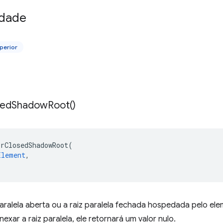
idade
perior
sed
Shadow
Root(
)
OrClosedShadowRoot
(
Element
,
aralela aberta ou a raiz paralela fechada hospedada pelo el
exar a raiz paralela, ele retornará um valor nulo.