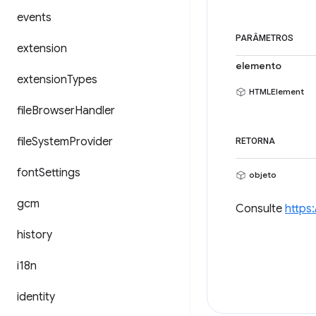
events
PARÂMETROS
extension
elemento
extension
Types
HTMLElement
file
Browser
Handler
file
System
Provider
RETORNA
font
Settings
objeto
gcm
Consulte
https
history
i18n
identity