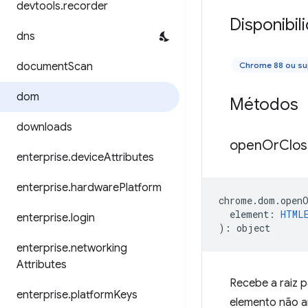
devtools
.
recorder
Disponibil
dns
document
Scan
Chrome 88 ou su
dom
Métodos
downloads
open
Or
Clo
enterprise
.
device
Attributes
enterprise
.
hardware
Platform
chrome
.
dom
.
open
element
:
HTML
enterprise
.
login
)
:
object
enterprise
.
networking
Attributes
Recebe a raiz p
enterprise
.
platform
Keys
elemento não an