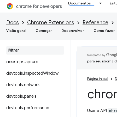
Documentos
Est
contextMenus
cookies
Docs
Chrome Extensions
Reference
debugger
Visão geral
Começar
Desenvolver
Como fazer
declarative
Content
declarative
Net
Request
para seu idioma d
desktop
Capture
devtools
.
inspected
Window
Página inicial
D
devtools
.
network
chro
devtools
.
panels
devtools
.
performance
Usar a API
chr