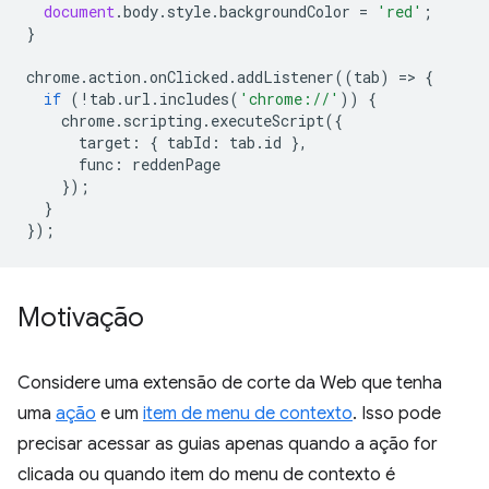
document
.
body
.
style
.
backgroundColor
=
'red'
;
}
chrome
.
action
.
onClicked
.
addListener
((
tab
)
=
>
{
if
(
!
tab
.
url
.
includes
(
'chrome://'
))
{
chrome
.
scripting
.
executeScript
({
target
:
{
tabId
:
tab
.
id
},
func
:
reddenPage
});
}
});
Motivação
Considere uma extensão de corte da Web que tenha
uma
ação
e um
item de menu de contexto
. Isso pode
precisar acessar as guias apenas quando a ação for
clicada ou quando item do menu de contexto é