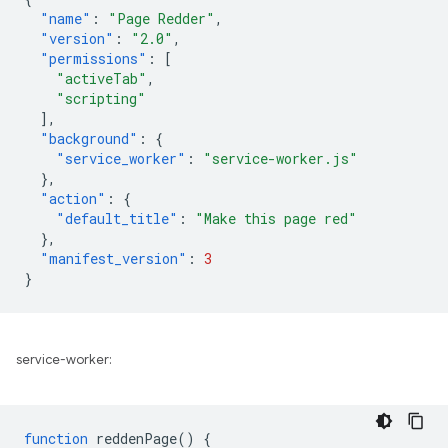
"name"
:
"Page Redder"
,
"version"
:
"2.0"
,
"permissions"
:
[
"activeTab"
,
"scripting"
],
"background"
:
{
"service_worker"
:
"service-worker.js"
},
"action"
:
{
"default_title"
:
"Make this page red"
},
"manifest_version"
:
3
}
service-worker:
function
reddenPage
()
{