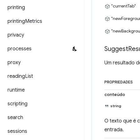
"currentTab"
printing
"newForegrou
printing
Metrics
"newBackgrou
privacy
Suggest
Resu
processes
proxy
Um resultado d
reading
List
PROPRIEDADES
runtime
conteúdo
scripting
string
search
O texto que é 
entrada.
sessions