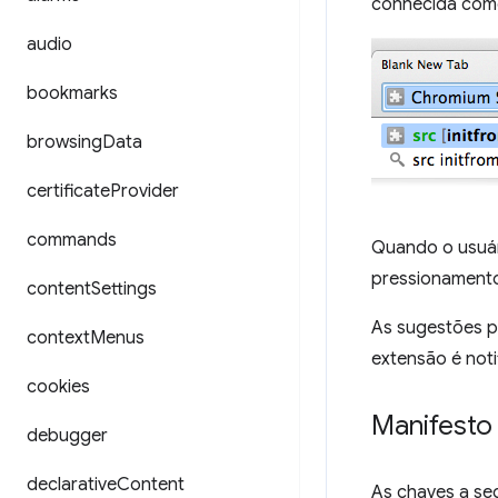
conhecida com
audio
bookmarks
browsing
Data
certificate
Provider
commands
Quando o usuár
pressionamento
content
Settings
As sugestões p
context
Menus
extensão é noti
cookies
Manifesto
debugger
declarative
Content
As chaves a se