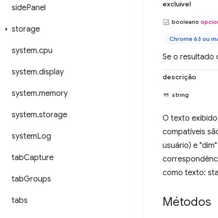
excluível
side
Panel
booleano
opcio
storage
Chrome 63 ou ma
system
.
cpu
Se o resultado 
system
.
display
descrição
system
.
memory
string
system
.
storage
O texto exibid
compatíveis são
system
Log
usuário) e "dim
tab
Capture
correspondência
como texto: st
tab
Groups
Métodos
tabs