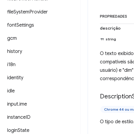
file
System
Provider
PROPRIEDADES
font
Settings
descrição
gcm
string
history
O texto exibid
compatíveis são
i18n
usuário) e "dim
identity
correspondênc
idle
Description
input
.
ime
Chrome 44 ou ma
instance
ID
O tipo de estilo
login
State