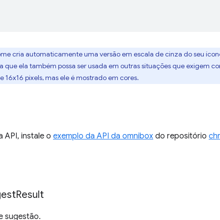
ome cria automaticamente uma versão em escala de cinza do seu ícone 
a que ela também possa ser usada em outras situações que exigem cor
 16x16 pixels, mas ele é mostrado em cores.
a API, instale o
exemplo da API da omnibox
do repositório
ch
est
Result
e sugestão.