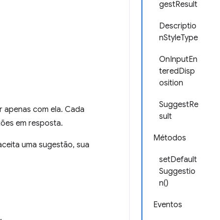
gestResult
Descriptio
nStyleType
OnInputEn
teredDisp
osition
SuggestRe
ir apenas com ela. Cada
sult
tões em resposta.
Métodos
aceita uma sugestão, sua
setDefault
Suggestio
n()
Eventos
.