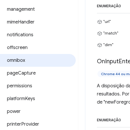
ENUMERAÇÃO
management
"url"
mime
Handler
"match"
notifications
"dim"
offscreen
omnibox
On
Input
Ent
page
Capture
Chrome 44 ou ma
permissions
A disposição d
resultados. Po
platform
Keys
de "newForegro
power
ENUMERAÇÃO
printer
Provider