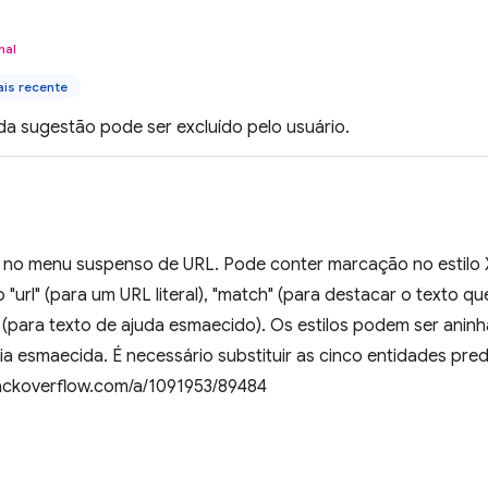
nal
is recente
da sugestão pode ser excluído pelo usuário.
o no menu suspenso de URL. Pode conter marcação no estilo X
 "url" (para um URL literal), "match" (para destacar o texto 
" (para texto de ajuda esmaecido). Os estilos podem ser anin
 esmaecida. É necessário substituir as cinco entidades pred
ackoverflow.com/a/1091953/89484