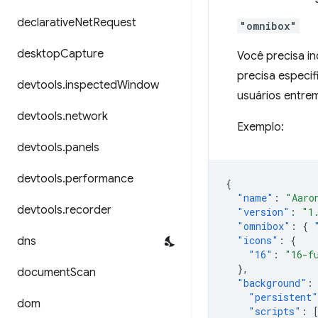
declarative
Net
Request
"omnibox"
desktop
Capture
Você precisa i
precisa especif
devtools
.
inspected
Window
usuários entre
devtools
.
network
Exemplo:
devtools
.
panels
devtools
.
performance
{
"name"
:
"Aaro
devtools
.
recorder
"version"
:
"1
"omnibox"
:
{
"icons"
:
{
dns
"16"
:
"16-f
},
document
Scan
"background"
:
"persistent"
dom
"scripts"
: