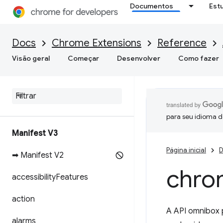
Documentos
Est
Docs
Chrome Extensions
Reference
Visão geral
Começar
Desenvolver
Como fazer
para seu idioma d
Manifest V3
Página inicial
D
➡ Manifest V2
chro
accessibility
Features
action
A API omnibox 
alarms