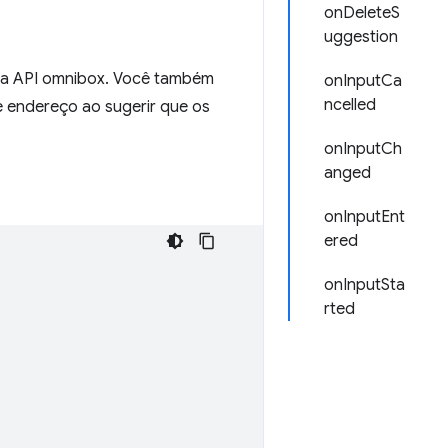
onDeleteS
uggestion
 a API omnibox. Você também
onInputCa
ncelled
de endereço ao sugerir que os
onInputCh
anged
onInputEnt
ered
onInputSta
rted