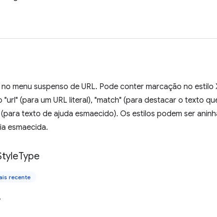
o no menu suspenso de URL. Pode conter marcação no estilo X
 "url" (para um URL literal), "match" (para destacar o texto 
" (para texto de ajuda esmaecido). Os estilos podem ser anin
ia esmaecida.
Style
Type
is recente
.