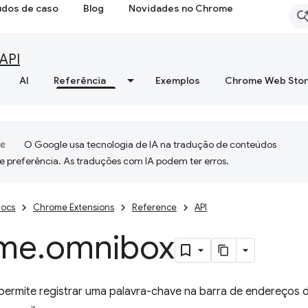
udos de caso
Blog
Novidades no Chrome
API
AI
Referência
Exemplos
Chrome Web Sto
O Google usa tecnologia de IA na tradução de conteúdos
e preferência. As traduções com IA podem ter erros.
ocs
Chrome Extensions
Reference
API
me
.
omnibox
permite registrar uma palavra-chave na barra de endereço