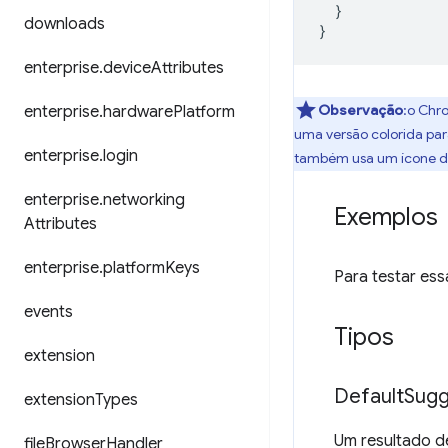
}
downloads
}
enterprise
.
device
Attributes
Observação
:o Chr
enterprise
.
hardware
Platform
uma versão colorida par
enterprise
.
login
também usa um ícone de
enterprise
.
networking
Exemplos
Attributes
enterprise
.
platform
Keys
Para testar ess
events
Tipos
extension
Default
Sugg
extension
Types
Um resultado d
file
Browser
Handler