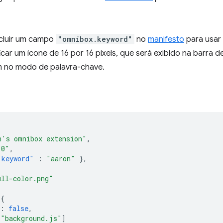
ncluir um campo
"omnibox.keyword"
no
manifesto
para usar
icar um ícone de 16 por 16 pixels, que será exibido na barra 
m no modo de palavra-chave.
n's omnibox extension"
,
.0"
,
"keyword"
:
"aaron"
},
ull-color.png"
{
:
false
,
[
"background.js"
]