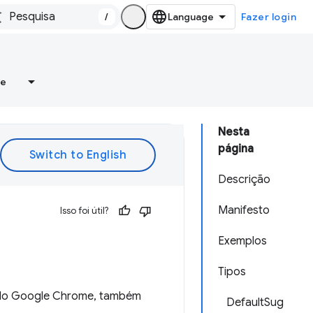
/
Fazer login
re
Nesta
página
Descrição
Manifesto
Isso foi útil?
Exemplos
Tipos
s do Google Chrome, também
DefaultSug