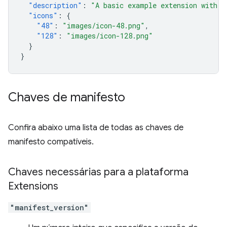
"description"
:
"A basic example extension with o
"icons"
:
{
"48"
:
"images/icon-48.png"
,
"128"
:
"images/icon-128.png"
}
}
Chaves de manifesto
Confira abaixo uma lista de todas as chaves de
manifesto compatíveis.
Chaves necessárias para a plataforma
Extensions
"manifest_version"