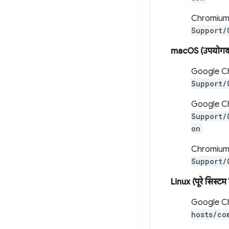
Chromium
Support/
macOS (उपयोगकर्
Google C
Support/
Google Ch
Support/
on
Chromium
Support/
Linux (पूरे सिस्टम म
Google C
hosts/co