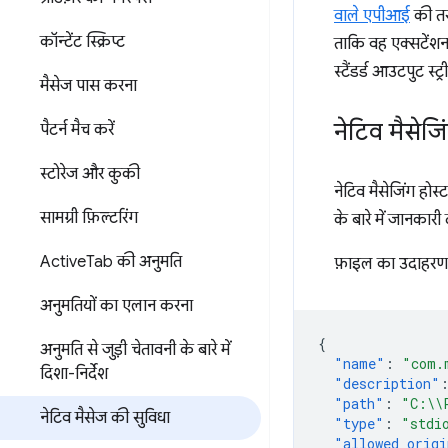
वाले एपीआई
की तर
कॉन्टेंट स्क्रिप्ट
ताकि वह एक्सटेंशन 
स्टैंडर्ड आउटपुट स्
मैसेज पास करना
नेटिव मैसेजि
पैटर्न मैच करें
स्टोरेज और कुकी
नेटिव मैसेजिंग होस
सामग्री फ़िल्टरिंग
के बारे में जानकारी
Active
Tab की अनुमति
फ़ाइल का उदाहरण य
अनुमतियों का एलान करना
{
अनुमति से जुड़ी चेतावनी के बारे में
"name"
:
"com.
दिशा-निर्देश
"description"
"path"
:
"C:\\
नेटिव मैसेज की सुविधा
"type"
:
"stdi
"allowed_origi