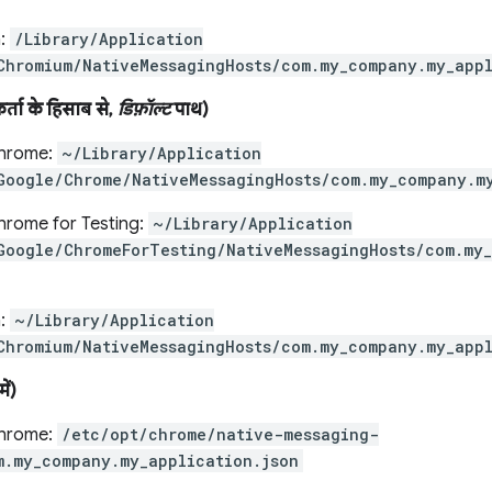
:
/Library/Application
Chromium/NativeMessagingHosts/com.my_company.my_appl
ता के हिसाब से,
डिफ़ॉल्ट
पाथ)
hrome:
~/Library/Application
Google/Chrome/NativeMessagingHosts/com.my_company.m
rome for Testing:
~/Library/Application
Google/ChromeForTesting/NativeMessagingHosts/com.my_
:
~/Library/Application
Chromium/NativeMessagingHosts/com.my_company.my_appl
ें)
hrome:
/etc/opt/chrome/native-messaging-
m.my_company.my_application.json