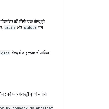
ैरामीटर की सिर्फ़ एक वैल्यू हो
िए,
stdin
और
stdout
का
igins
वैल्यू में वाइल्डकार्ड शामिल
टॉलर को एक रजिस्ट्री कुंजी बनानी
om.my_company.my_applicat