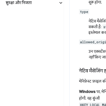
शुरू होगा.
सुरक्षा और निजता
type
नेटिव मैसेजि
सकती है:
s
इस्तेमाल कर
allowed_orig
उन एक्सटेंशन
नहीं
किए जा
नेटिव मैसेजिंग
मेनिफ़ेस्ट फ़ाइल की
Windows
पर, मेन
होगी. यह कुंजी
HKEY_LOCAL_M