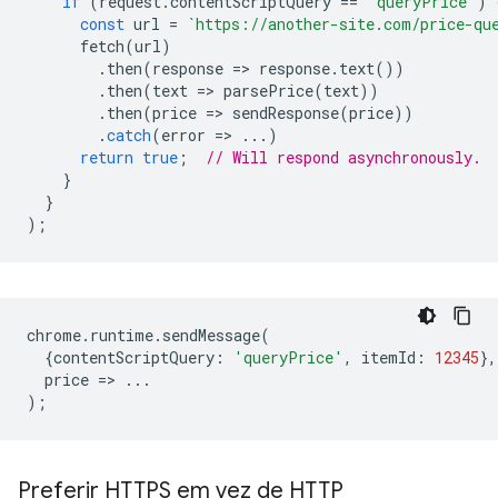
if
(
request
.
contentScriptQuery
==
'queryPrice'
)
const
url
=
`https://another-site.com/price-qu
fetch
(
url
)
.
then
(
response
=
>
response
.
text
())
.
then
(
text
=
>
parsePrice
(
text
))
.
then
(
price
=
>
sendResponse
(
price
))
.
catch
(
error
=
>
...)
return
true
;
// Will respond asynchronously.
}
}
);
chrome
.
runtime
.
sendMessage
(
{
contentScriptQuery
:
'queryPrice'
,
itemId
:
12345
},
price
=
>
...
);
Preferir HTTPS em vez de HTTP