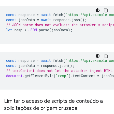
const
response
=
await
fetch
(
"https://api.example.co
const
jsonData
=
await
response
.
json
();
// JSON.parse does not evaluate the attacker's scrip
let
resp
=
JSON
.
parse
(
jsonData
);
const
response
=
await
fetch
(
"https://api.example.co
const
jsonData
=
response
.
json
();
// textContent does not let the attacker inject HTML
document
.
getElementById
(
"resp"
).
textContent
=
jsonDa
Limitar o acesso de scripts de conteúdo a
solicitações de origem cruzada