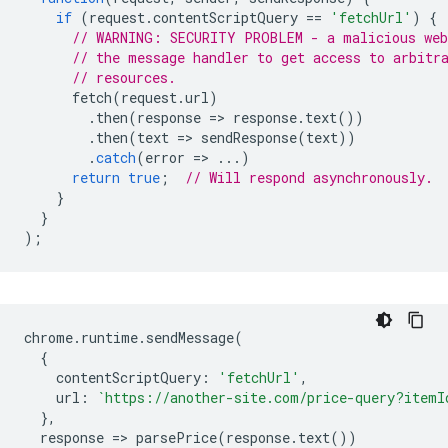
if
(
request
.
contentScriptQuery
==
'fetchUrl'
)
{
// WARNING: SECURITY PROBLEM - a malicious web
// the message handler to get access to arbitr
// resources.
fetch
(
request
.
url
)
.
then
(
response
=
>
response
.
text
())
.
then
(
text
=
>
sendResponse
(
text
))
.
catch
(
error
=
>
...)
return
true
;
// Will respond asynchronously.
}
}
);
chrome
.
runtime
.
sendMessage
(
{
contentScriptQuery
:
'fetchUrl'
,
url
:
`https://another-site.com/price-query?itemI
},
response
=
>
parsePrice
(
response
.
text
())