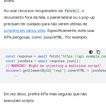
sites
Ao usar recursos recuperados via
fetch()
, o
documento fora da tela, o painel lateral ou o pop-up
precisam ter cuidado para não serem vítimas de
scripting em vários sites
. Especificamente, evite usar
APIs perigosas, como
innerHTML
. Por exemplo:
const
response
=
await
fetch
(
"https://api.example.co
const
jsonData
=
await
response
.
json
();
// WARNING! Might be injecting a malicious script!
document
.
getElementById
(
"resp"
).
innerHTML
=
jsonDat
...
Em vez disso, prefira APIs mais seguras que não
executam scripts: