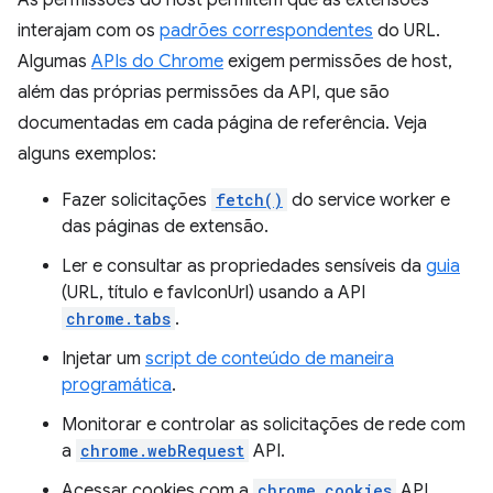
As permissões do host permitem que as extensões
interajam com os
padrões correspondentes
do URL.
Algumas
APIs do Chrome
exigem permissões de host,
além das próprias permissões da API, que são
documentadas em cada página de referência. Veja
alguns exemplos:
Fazer solicitações
fetch()
do service worker e
das páginas de extensão.
Ler e consultar as propriedades sensíveis da
guia
(URL, título e favIconUrl) usando a API
chrome.tabs
.
Injetar um
script de conteúdo de maneira
programática
.
Monitorar e controlar as solicitações de rede com
a
chrome.webRequest
API.
Acessar cookies com a
chrome.cookies
API.