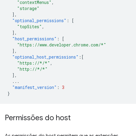
"contextMenus"
,
"storage"
],
"optional_permissions"
:
[
"topSites"
,
],
"host_permissions"
:
[
"https://www.developer.chrome.com/*"
],
"optional_host_permissions"
:[
"https://*/*"
,
"http://*/*"
],
...
"manifest_version"
:
3
}
Permissões do host