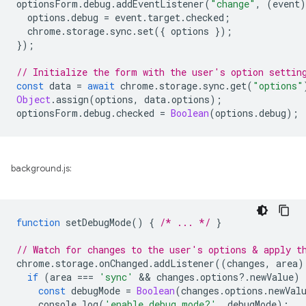
optionsForm
.
debug
.
addEventListener
(
"change"
,
(
event
)
options
.
debug
=
event
.
target
.
checked
;
chrome
.
storage
.
sync
.
set
({
options
});
});
// Initialize the form with the user's option settin
const
data
=
await
chrome
.
storage
.
sync
.
get
(
"options"
Object
.
assign
(
options
,
data
.
options
);
optionsForm
.
debug
.
checked
=
Boolean
(
options
.
debug
);
background.js:
function
setDebugMode
()
{
/* ... */
}
// Watch for changes to the user's options & apply t
chrome
.
storage
.
onChanged
.
addListener
((
changes
,
area
)
if
(
area
===
'sync'
 && 
changes
.
options
?
.
newValue
)
const
debugMode
=
Boolean
(
changes
.
options
.
newVal
console
.
log
(
'enable debug mode?'
,
debugMode
);