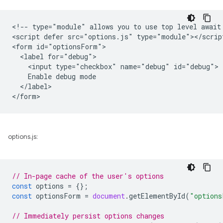
<!-- type="module" allows you to use top level await 
<script defer src="options.js" type="module"></script
<form id="optionsForm">

  <label for="debug">

    <input type="checkbox" name="debug" id="debug">

    Enable debug mode

  </label>

options.js:
// In-page cache of the user's options
const
options
=
{};
const
optionsForm
=
document
.
getElementById
(
"options
// Immediately persist options changes