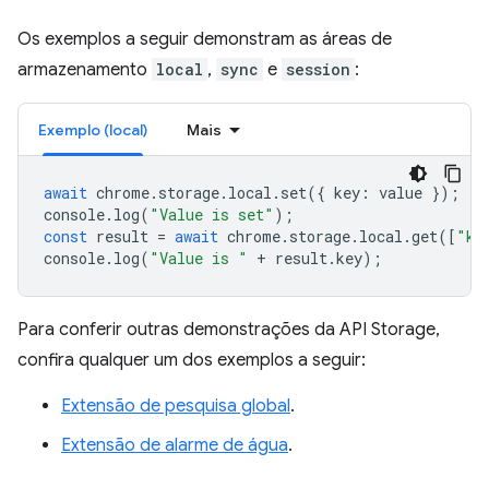
Os exemplos a seguir demonstram as áreas de
armazenamento
local
,
sync
e
session
:
Exemplo (local)
Mais
await
chrome
.
storage
.
local
.
set
({
key
:
value
});
console
.
log
(
"Value is set"
);
const
result
=
await
chrome
.
storage
.
local
.
get
([
"ke
console
.
log
(
"Value is "
+
result
.
key
);
Para conferir outras demonstrações da API Storage,
confira qualquer um dos exemplos a seguir:
Extensão de pesquisa global
.
Extensão de alarme de água
.