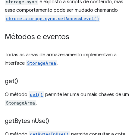
storage.sync
é exposto a scripts de conteúdo, mas
esse comportamento pode ser mudado chamando
chrome.storage.sync.setAccessLevel()
.
Métodos e eventos
Todas as áreas de armazenamento implementam a
interface
StorageArea
.
get(
)
O método
get()
permite ler uma ou mais chaves de um
StorageArea
.
get
Bytes
In
Use(
)
O método
getBytesInUse()
permite consultar a cota