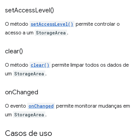
set
Access
Level(
)
O método
setAccessLevel()
permite controlar o
acesso a um
StorageArea
.
clear(
)
O método
clear()
permite limpar todos os dados de
um
StorageArea
.
on
Changed
O evento
onChanged
permite monitorar mudanças em
um
StorageArea
.
Casos de uso