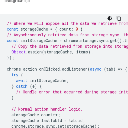
background.js:
// Where we will expose all the data we retrieve fro
const
storageCache
=
{
count
:
0
};
// Asynchronously retrieve data from storage.sync, t
const
initStorageCache
=
chrome
.
storage
.
sync
.
get
().
t
// Copy the data retrieved from storage into stora
Object
.
assign
(
storageCache
,
items
);
});
chrome
.
action
.
onClicked
.
addListener
(
async
(
tab
)
=
>
{
try
{
await
initStorageCache
;
}
catch
(
e
)
{
// Handle error that occurred during storage init
}
// Normal action handler logic.
storageCache
.
count
++
;
storageCache
.
lastTabId
=
tab
.
id
;
chrome
.
storage
.
sync
.
set
(
storageCache
);