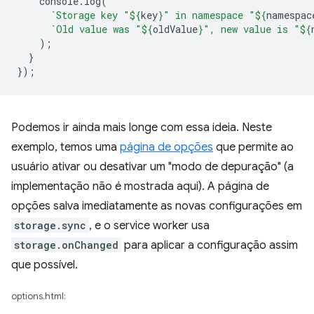
console
.
log
(
`Storage key "
${
key
}
" in namespace "
${
namespac
`Old value was "
${
oldValue
}
", new value is "
${
);
}
});
Podemos ir ainda mais longe com essa ideia. Neste
exemplo, temos uma
página de opções
que permite ao
usuário ativar ou desativar um "modo de depuração" (a
implementação não é mostrada aqui). A página de
opções salva imediatamente as novas configurações em
storage.sync
, e o service worker usa
storage.onChanged
para aplicar a configuração assim
que possível.
options.html: