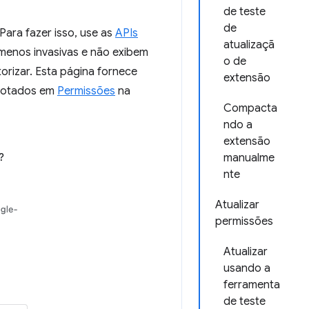
de teste
de
ara fazer isso, use as
APIs
atualizaçã
enos invasivas e não exibem
o de
orizar. Esta página fornece
extensão
anotados em
Permissões
na
Compacta
ndo a
extensão
manualme
nte
Atualizar
permissões
Atualizar
usando a
ferramenta
de teste