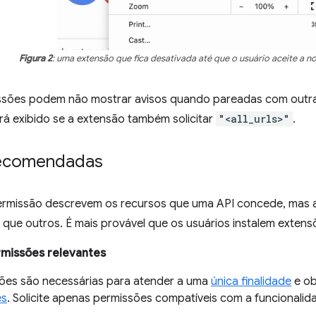
Figura 2
: uma extensão que fica desativada até que o usuário aceite a n
sões podem não mostrar avisos quando pareadas com outras
á exibido se a extensão também solicitar
"<all_urls>"
.
recomendadas
ermissão descrevem os recursos que uma API concede, mas al
que outros. É mais provável que os usuários instalem extensõ
ermissões relevantes
ões são necessárias para atender a uma
única finalidade
e ob
es
. Solicite apenas permissões compatíveis com a funcionalid