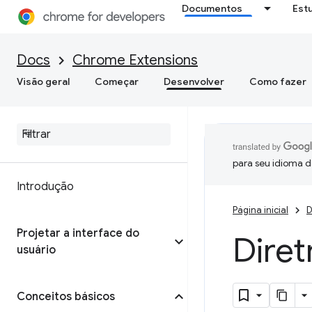
Documentos
Est
Docs
Chrome Extensions
Visão geral
Começar
Desenvolver
Como fazer
para seu idioma d
Introdução
Página inicial
D
Projetar a interface do
Diret
usuário
Conceitos básicos