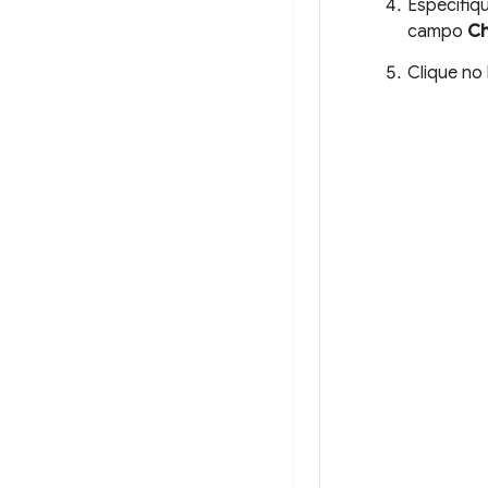
Especifiq
campo
Ch
Clique no