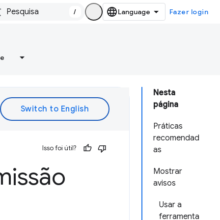
/
Fazer login
re
Nesta
página
Práticas
recomendad
Isso foi útil?
as
rmissão
Mostrar
avisos
Usar a
ferramenta