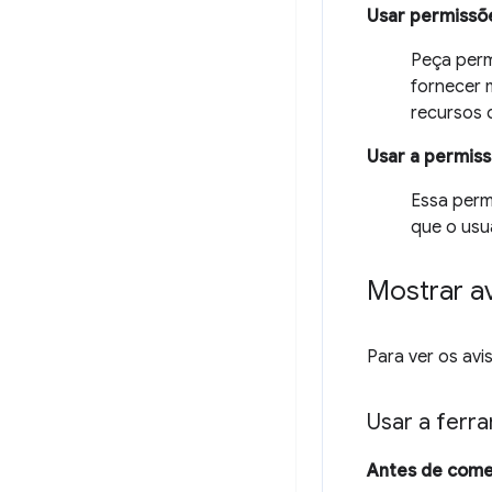
Usar permissõ
Peça perm
fornecer 
recursos 
Usar a permiss
Essa per
que o usu
Mostrar a
Para ver os av
Usar a ferr
Antes de com