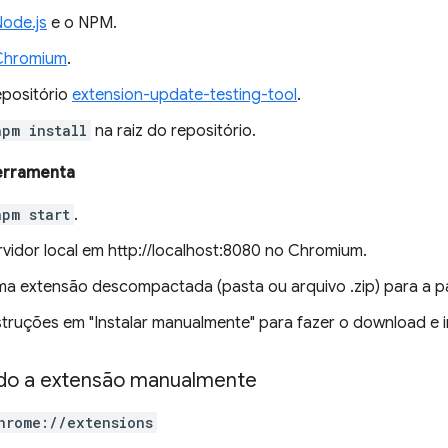
ode.js
e o NPM.
Chromium
.
epositório
extension-update-testing-tool
.
npm install
na raiz do repositório.
erramenta
npm start
.
rvidor local em http://localhost:8080 no Chromium.
ma extensão descompactada (pasta ou arquivo .zip) para a p
nstruções em "Instalar manualmente" para fazer o download e i
o a extensão manualmente
hrome://extensions