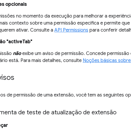
es opcionais
issões no momento da execução para melhorar a experiência
mais contexto sobre uma permissão específica e permite que
querem ativar. Consulte a
API Permissions
para conferir deta
ão "activeTab"
missão
não
exibe um aviso de permissão. Concede permissão d
ário está. Para mais detalhes, consulte
Noções básicas sobre
visos
isos de permissão de uma extensão, você tem as seguintes o
amenta de teste de atualização de extensão
eçar