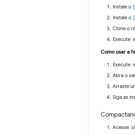
Instale o
N
Instale o
Clone o r
Execute
Como usar a f
Execute
Abra o se
Arraste u
Siga as i
Compactand
Acesse
c