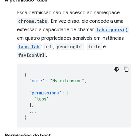
A permissão "tabs"
Essa permissão não dá acesso ao namespace
chrome.tabs
. Em vez disso, ele concede a uma
extensão a capacidade de chamar
tabs.query()
em quatro propriedades sensíveis em instâncias
tabs.Tab
:
url
,
pendingUrl
,
title
e
favIconUrl
.
{
"name"
:
"My extension"
,
...
"permissions"
:
[
"tabs"
],
...
}