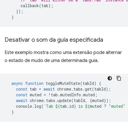
callback
(
tab
);
});
}
Desativar o som da guia especificada
Este exemplo mostra como uma extensão pode alternar
o estado de mudo de uma determinada guia.
async
function
toggleMuteState
(
tabId
)
{
const
tab
=
await
chrome
.
tabs
.
get
(
tabId
);
const
muted
=
!
tab
.
mutedInfo
.
muted
;
await
chrome
.
tabs
.
update
(
tabId
,
{
muted
});
console
.
log
(
`Tab 
${
tab
.
id
}
 is 
${
muted
?
"muted"
}