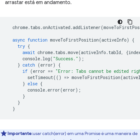
arrastar está em andamento.
chrome
.
tabs
.
onActivated
.
addListener
(
moveToFirstPos
async
function
moveToFirstPosition
(
activeInfo
)
{
try
{
await
chrome
.
tabs
.
move
(
activeInfo
.
tabId
,
{
inde
console
.
log
(
"Success."
);
}
catch
(
error
)
{
if
(
error
==
"Error: Tabs cannot be edited rig
setTimeout
(()
=
>
moveToFirstPosition
(
active
}
else
{
console
.
error
(
error
);
}
}
}
Importante
:usar catch(error) em uma Promise é uma maneira de