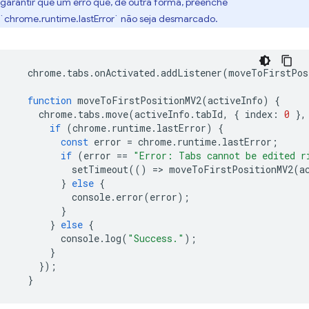
garantir que um erro que, de outra forma, preenche
`chrome.runtime.lastError` não seja desmarcado.
chrome
.
tabs
.
onActivated
.
addListener
(
moveToFirstPos
function
moveToFirstPositionMV2
(
activeInfo
)
{
chrome
.
tabs
.
move
(
activeInfo
.
tabId
,
{
index
:
0
},
if
(
chrome
.
runtime
.
lastError
)
{
const
error
=
chrome
.
runtime
.
lastError
;
if
(
error
==
"Error: Tabs cannot be edited r
setTimeout
(()
=
>
moveToFirstPositionMV2
(
a
}
else
{
console
.
error
(
error
);
}
}
else
{
console
.
log
(
"Success."
);
}
});
}