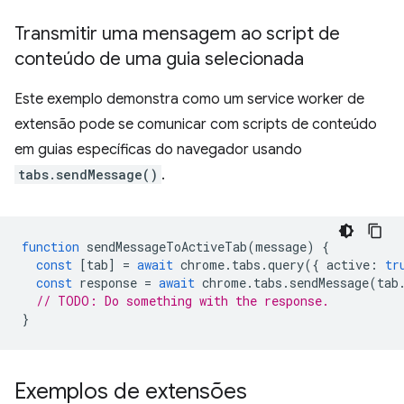
Transmitir uma mensagem ao script de
conteúdo de uma guia selecionada
Este exemplo demonstra como um service worker de
extensão pode se comunicar com scripts de conteúdo
em guias específicas do navegador usando
tabs.sendMessage()
.
function
sendMessageToActiveTab
(
message
)
{
const
[
tab
]
=
await
chrome
.
tabs
.
query
({
active
:
tr
const
response
=
await
chrome
.
tabs
.
sendMessage
(
tab
// TODO: Do something with the response.
}
Exemplos de extensões