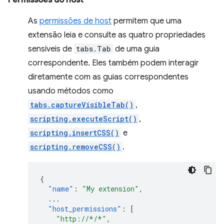
Permissões do host
As
permissões de host
permitem que uma
extensão leia e consulte as quatro propriedades
sensíveis de
tabs.Tab
de uma guia
correspondente. Eles também podem interagir
diretamente com as guias correspondentes
usando métodos como
tabs.captureVisibleTab()
,
scripting.executeScript()
,
scripting.insertCSS()
e
scripting.removeCSS()
.
{
"name"
:
"My extension"
,
...
"host_permissions"
:
[
"http://*/*"
,