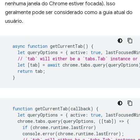
nenhuma janela do Chrome estiver focada). Isso
geralmente pode ser considerado como a guia atual do
usuário.
async
function
getCurrentTab
()
{
let
queryOptions
=
{
active
:
true
,
lastFocusedWi
// `tab` will either be a `tabs.Tab` instance or
let
[
tab
]
=
await
chrome
.
tabs
.
query
(
queryOptions
return
tab
;
}
function
getCurrentTab
(
callback
)
{
let
queryOptions
=
{
active
:
true
,
lastFocusedWi
chrome
.
tabs
.
query
(
queryOptions
,
([
tab
])
=
>
{
if
(
chrome
.
runtime
.
lastError
)
console
.
error
(
chrome
.
runtime
.
lastError
);
// `tab` will either be a `tabs.Tab` instance 