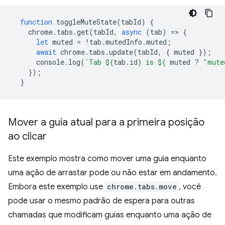
function
toggleMuteState
(
tabId
)
{
chrome
.
tabs
.
get
(
tabId
,
async
(
tab
)
=
>
{
let
muted
=
!
tab
.
mutedInfo
.
muted
;
await
chrome
.
tabs
.
update
(
tabId
,
{
muted
});
console
.
log
(
`Tab 
${
tab
.
id
}
 is 
${
muted
?
"mute
});
}
Mover a guia atual para a primeira posição
ao clicar
Este exemplo mostra como mover uma guia enquanto
uma ação de arrastar pode ou não estar em andamento.
Embora este exemplo use
chrome.tabs.move
, você
pode usar o mesmo padrão de espera para outras
chamadas que modificam guias enquanto uma ação de