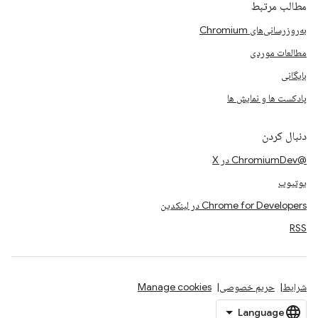
مطالب مرتبط
به‌روزرسانی‌های Chromium
مطالعات موردی
بایگانی
پادکست ها و نمایش ها
دنبال کردن
@ChromiumDev در X
یوتیوب
Chrome for Developers در لینکدین
RSS
شرایط
حریم خصوصی
Manage cookies