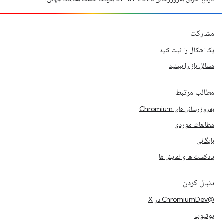
مشارکت
یک اشکال را ثبت کنید
مسائل باز را ببینید
مطالب مرتبط
به‌روزرسانی‌های Chromium
مطالعات موردی
بایگانی
پادکست ها و نمایش ها
دنبال کردن
@ChromiumDev در X
یوتیوب