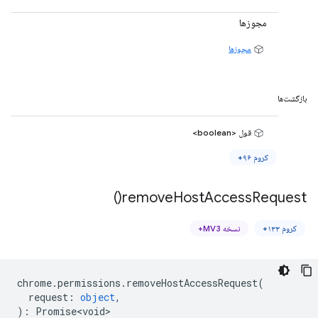
مجوزها
مجوزها
بازگشت‌ها
قول <boolean>
کروم ۹۶+
)
remove
Host
Access
Request(
کروم ۱۳۳+
نسخه MV3+
chrome
.
permissions
.
removeHostAccessRequest
(
request
:
object
,
)
:
Promise<void>