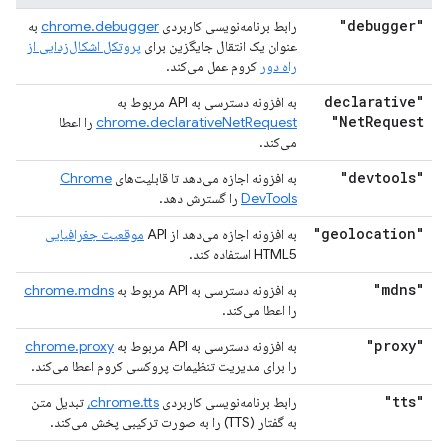
"debugger"
رابط برنامه‌نویسی کاربردی
chrome.debugger
به
عنوان یک انتقال جایگزین برای
پروتکل اشکال‌زدایی از
راه دور
کروم عمل می‌کند.
"declarative
به افزونه دسترسی به API مربوط به
Net
Request"
chrome.declarativeNetRequest
را اعطا
می‌کند.
"devtools"
به افزونه اجازه می‌دهد تا قابلیت‌های
Chrome
DevTools
را گسترش دهد.
"geolocation"
به افزونه اجازه می‌دهد از API
موقعیت جغرافیایی
HTML5 استفاده کند.
"mdns"
به افزونه دسترسی به API مربوط به
chrome.mdns
را اعطا می‌کند.
"proxy"
به افزونه دسترسی به API مربوط به
chrome.proxy
را برای مدیریت تنظیمات پروکسی کروم اعطا می‌کند.
"tts"
رابط برنامه‌نویسی کاربردی
chrome.tts،
تبدیل متن
به گفتار (TTS) را به صورت ترکیبی پخش می‌کند.