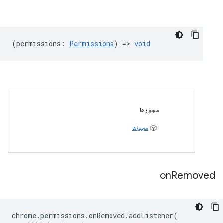
(
permissions
:
Permissions
) =>
void
مجوزها
مجوزها
on
Removed
chrome
.
permissions
.
onRemoved
.
addListener
(