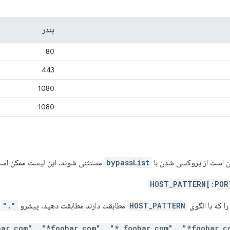
بندر
80
443
1080
1080
 است از پروکسی شدن با
bypassList
مستثنی شوند. این لیست ممکن است
را که با الگوی
HOST_PATTERN
مطابقت دارند مطابقت دهید. پیشرو
"."
ب
obar.com", "*foobar.com", "*.foobar.com", "*foobar.c