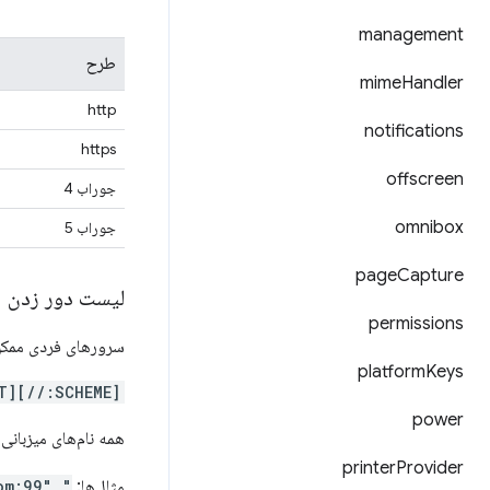
management
طرح
mime
Handler
http
notifications
https
offscreen
جوراب 4
omnibox
جوراب 5
page
Capture
لیست دور زدن
permissions
سرورهای فردی ممکن
platform
Keys
[SCHEME://]HOST_PATTERN[:PORT]
power
همه نام‌های میزبانی 
printer
Provider
مثال‌ها:
om:99",