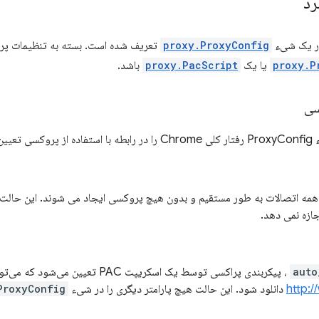
رد
ر یک شیء
proxy.ProxyConfig
proxy.P
یا یک
proxy.PacScript
باشد.
سی
تواند مقادیر زیر را بگیرد:
مه اتصالات به طور مستقیم و بدون هیچ پروکسی ایجاد می شوند. این حالت ه
ازه نمی دهد.
auto
، پیکربندی پراکسی توسط یک اسکریپت PAC تعیین می‌شود که می‌تواند در
http:
دانلود شود. این حالت هیچ پارامتر دیگری را در شیء
ProxyConfig