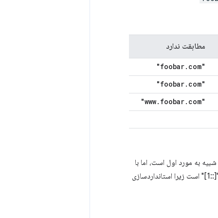
مطابقت ندارد
.
com"
"foobar
.
com"
"foobar
.
foobar
.
com"
"www
 از نظر مفهومی، این شبیه به مورد اول است، اما با
موارد خاص برای مدیریت تحت اللفظی IP. به عنوان مثال، تطبیق در "[0:0:0::1]" مانند تطبیق در "[::1]" است زیرا استانداردسازی