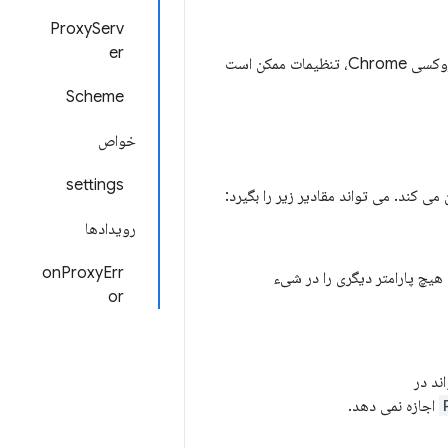
ProxyServ
er
تعریف شده است. بسته به تنظیمات پروکسی Chrome، تنظیمات ممکن است
Scheme
خواص
settings
رویدادها
onProxyErr
یچ پارامتر دیگری را در شیء
or
اجازه نمی دهد.