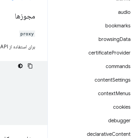
audio
مجوزها
bookmarks
proxy
browsing
Data
برای استفاده از API تنظیمات پروکسی، باید مجوز «پراکسی» را در
certificate
Provider
commands
content
Settings
context
Menus
cookies
debugger
declarative
Content