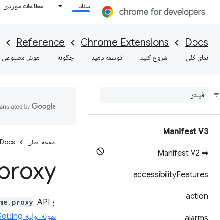
اسناد
مطالعات موردی
I
Reference
Chrome Extensions
Docs
نمای کلی
شروع کنید
توسعه دهید
چگونه
هوش مصنوعی
Manifest V3
صفحه اصلی
Docs
➡ Manifest V2
proxy
accessibility
Features
action
از
API برای مدیریت تنظیمات پروکسی Chrome استفاده کنید. این API برای دریافت و تنظیم پیکربندی پروکسی به
me.proxy
نمونه اولیه ChromeSetting از نوع API
alarms