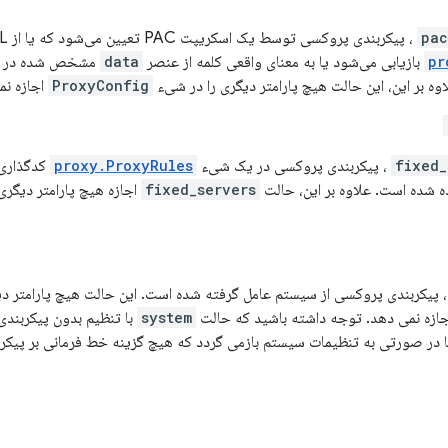
pac
، پیکربندی پروکسی توسط یک اسکریپت PAC تعیین می‌شود که یا از URL مشخص شده در شیء
pr
بازیابی می‌شود یا به معنای واقعی کلمه از عنصر
data
مشخص شده در 
ه بر این، این حالت هیچ پارامتر دیگری را در شیء
ProxyConfig
اجازه نم
fixed_
، پیکربندی پروکسی در یک شیء
proxy.ProxyRules
کدگذاری 
 شده است. علاوه بر این، حالت
fixed_servers
اجازه هیچ پارامتر دیگری
 پیکربندی پروکسی از سیستم عامل گرفته شده است. این حالت هیچ پارامتر دی
ازه نمی دهد. توجه داشته باشید که حالت
system
با تنظیم بدون پیکربند
ا در صورتی به تنظیمات سیستم بازمی گردد که هیچ گزینه خط فرمانی بر پیکرب