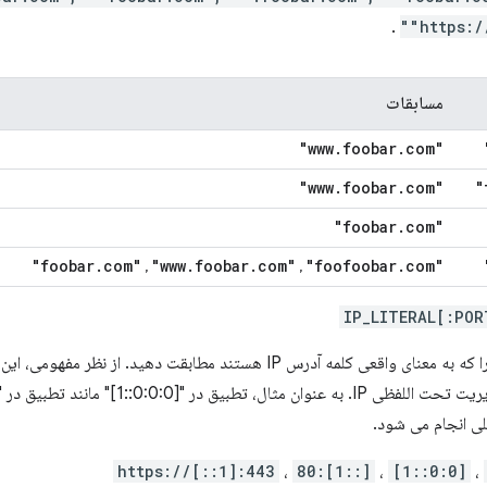
.
"https:/
مسابقات
.
foobar
.
com"
"www
.
foobar
.
com"
"www
.
com"
"foobar
.
com"
"www
.
foobar
.
com"
"foofoobar
.
com"
"foobar
,
,
نشانی‌های اینترنتی را که به معنای واقعی کلمه آدرس IP هستند مطابقت دهید.
https://[::1]:443
،
[::1]:80
،
[0:0::1]
،