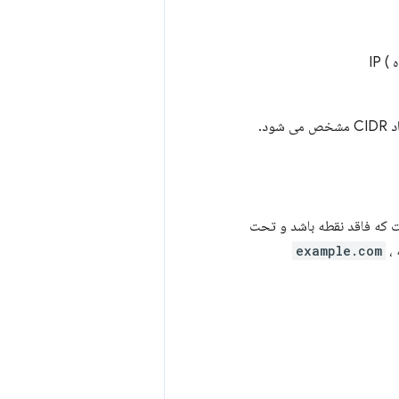
(
هر URL حاوی IP تحت اللفظی را در محدوده داده شده مطابقت دهید. محدوده IP با استفاده از نماد CIDR مشخص می شود.
ست که فاقد نقطه باشد و تحت
ه
،
example.com