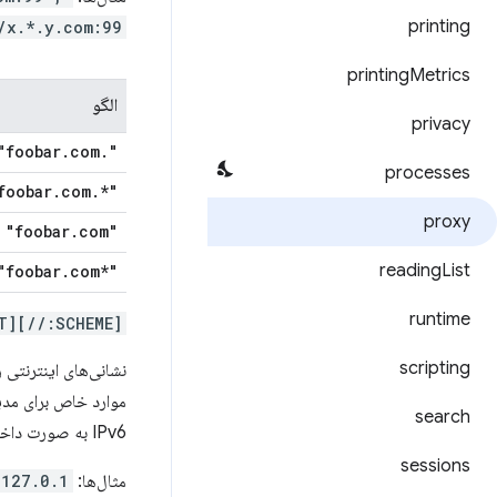
printing
/x.*.y.com:99"
printing
Metrics
الگو
privacy
foobar
.
com"
.
"
processes
foobar
.
com"
.
"*
proxy
.
com"
"foobar
reading
List
.
com"
"*foobar
runtime
[SCHEME://]IP_LITERAL[:PORT]
scripting
search
IPv6 به صورت داخلی انجام می شود.
sessions
مثال‌ها:
127.0.1