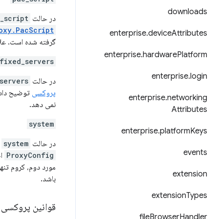
downloads
در حالت
_script
oxy.PacScript
enterprise
.
device
Attributes
گرفته شده است. علاو
enterprise
.
hardware
Platform
fixed_servers
enterprise
.
login
در حالت
servers
پروکسی
توضیح داده
enterprise
.
networking
نمی دهد.
Attributes
system
enterprise
.
platform
Keys
در حالت
system
،
events
ProxyConfig
اج
مورد دوم، کروم تنه
extension
باشد.
extension
Types
قوانین پروکسی
file
Browser
Handler