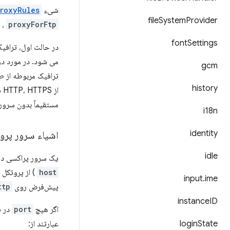
شیء
roxyRules
file
System
Provider
،
proxyForFtp
font
Settings
gcm
ترافیک مربوطه از 
history
از HTTP، HTTPS یا FTP استفاده کند، از
مستقیماً بدون سرور
i18n
identity
اشیاء سرور پر
idle
یک سرور پراکسی د
host
) از پروتکل
input
.
ime
پیش‌فرض روی
ttp
instance
ID
اگر هیچ
port
در 
State
login
عبارتند از: