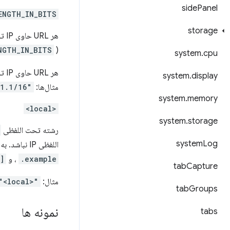
side
Panel
ENGTH_IN_BITS
storage
هر URL حاوی IP تحت اللفظی (
) با استفاده از
NGTH_IN_BITS
system
.
cpu
system
.
display
مثال‌ها:
"192.168.1.1/16", "fefe:13::abc/33"
system
.
memory
<local>
system
.
storage
رشته تحت اللفظی
system
Log
اللفظی IP نباشد. به عنوان مثال
example.
، و
1]
tab
Capture
مثال:
"<local>"
tab
Groups
نمونه ها
tabs