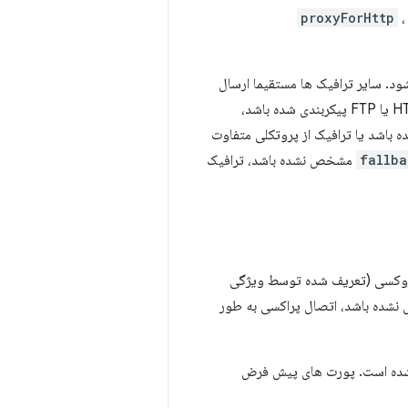
proxyForHttp
،
ه پروکسی می شود. سایر ترافیک ها مستقیما ارسال
می شود. در مورد دوم، رفتار کمی ظریف‌تر است: اگر یک سرور پراکسی برای پروتکل HTTP، HTTPS یا FTP پیکربندی شده باشد،
اشد یا ترافیک از پروتکلی متفاوت
fallba
مشخص نشده باشد، ترافیک
روکسی (تعریف شده توسط ویژگی
ده باشد، اتصال پراکسی به طور
شده است. پورت های پیش فرض