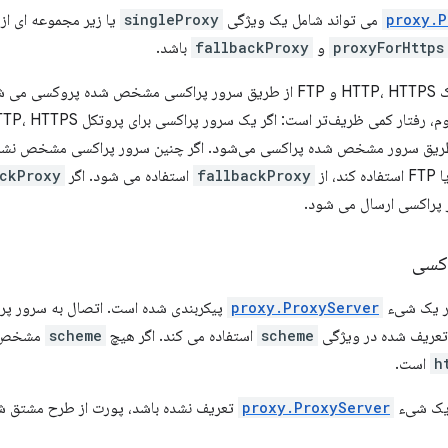
proxy.P
می تواند شامل یک ویژگی
singleProxy
یا زیر مجموعه ای از
proxyForHttps
و
fallbackProxy
باشد.
در حالت اول، ترافیک HTTP، HTTPS و FTP از طریق سرور پراکسی مشخص شد
طریق سرور مشخص شده پراکسی می‌شود. اگر چنین سرور پراکسی مشخص نشده ب
fallbackProxy
استفاده می شود. اگر
ckProxy
 پراکسی ارسال می شود.
وکسی
ر یک شیء
proxy.ProxyServer
پیکربندی شده است. اتصال به سرور پ
 تعریف شده در ویژگی
scheme
استفاده می کند. اگر هیچ
scheme
مشخص نش
h
است.
یک شیء
proxy.ProxyServer
تعریف نشده باشد، پورت از طرح مشتق 