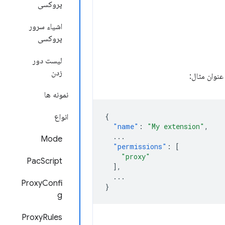
پروکسی
اشیاء سرور
پروکسی
لیست دور
زدن
عنوان مثال:
نمونه ها
{
انواع
"name"
:
"My extension"
,
...
Mode
"permissions"
:
[
"proxy"
PacScript
],
...
ProxyConfi
}
g
ProxyRules