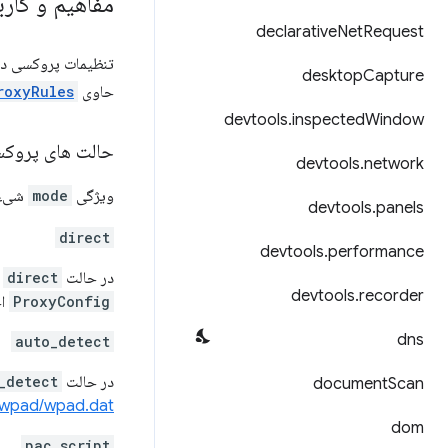
مفاهیم و کارب
declarative
Net
Request
تنظیمات پروکسی د
desktop
Capture
حاوی
roxyRules
devtools
.
inspected
Window
حالت های پروک
devtools
.
network
ویژگی
mode
شیء ProxyConfig رفتار کلی Chrome را در رابطه با استفاده از پروکسی تعیین می کند. می 
devtools
.
panels
direct
devtools
.
performance
در حالت
direct
ه
devtools
.
recorder
ProxyConfig
اج
dns
auto_detect
در حالت
_detect
document
Scan
//wpad/wpad.dat
dom
pac_script