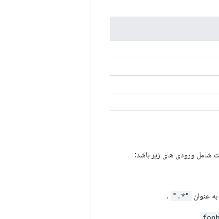
 شامل ورودی های زیر باشد:
ه عنوان
"*."
.
"fo