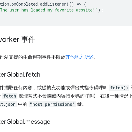
tion
.
onCompleted
.
addListener
(()
=
>
{
The user has loaded my favorite website!"
);
orker 事件
作站支援的生命週期事件不限於
其他地方所述
。
er
Global
.
fetch
件擷取任何內容，或從擴充功能或彈出式指令碼呼叫
fetch()
者
fetch
處理常式不會攔截內容指令碼的呼叫)。在後一種情況
st.json
中的
"host_permissions"
鍵。
er
Global
.
message