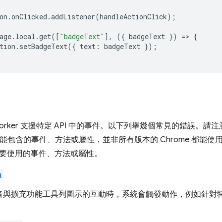
on
.
onClicked
.
addListener
(
handleActionClick
);
age
.
local
.
get
([
"badgeText"
],
({
badgeText
})
=>
{
tion
.
setBadgeText
({
text
:
badgeText
});
orker 支援特定 API 中的事件。以下列舉幾個常見的錯誤。請注
 可能包含的事件、方法或屬性，並非所有版本的 Chrome 都能使用
要使用的事件、方法或屬性。
n
者與擴充功能工具列圖示的互動時，系統會觸發動作，例如針對特定
。