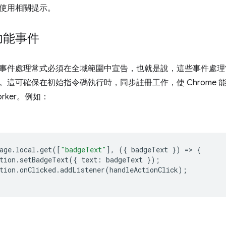
使用相關提示。
功能事件
事件處理常式必須在全域範圍中宣告，也就是說，這些事件處理
。這可確保在初始指令碼執行時，同步註冊工作，使 Chrome
Worker。例如：
age
.
local
.
get
([
"badgeText"
],
({
badgeText
})
=>
{
tion
.
setBadgeText
({
text
:
badgeText
});
tion
.
onClicked
.
addListener
(
handleActionClick
);