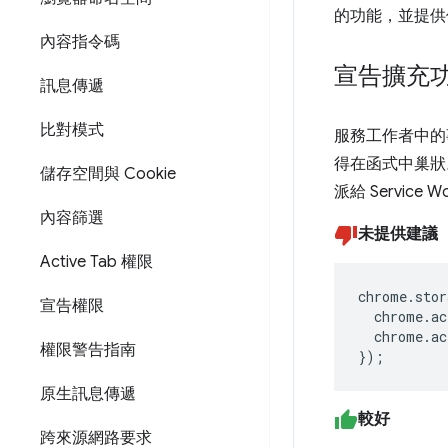
的功能，並提供
內容指令碼
宣告擴充
訊息傳遞
比對模式
服務工作者中的
得在函式中巢狀
儲存空間與 Cookie
派給 Service 
內容篩選
未提供建議
Active Tab 權限
chrome
.
stor
宣告權限
chrome
.
ac
chrome
.
ac
權限警告指南
});
原生訊息傳遞
較好
跨來源網路要求