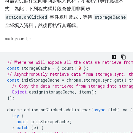
時需要從儲存空間非同步載入資料，才能執行事件處理常
式。為此，下列程式碼片段會使用非同步
action.onClicked
事件處理常式，等待
storageCache
全域填入資料，然後再執行其邏輯。
background.js:
// Where we will expose all the data we retrieve fro
const
storageCache
=
{
count
:
0
};
// Asynchronously retrieve data from storage.sync, t
const
initStorageCache
=
chrome
.
storage
.
sync
.
get
().
t
// Copy the data retrieved from storage into stora
Object
.
assign
(
storageCache
,
items
);
});
chrome
.
action
.
onClicked
.
addListener
(
async
(
tab
)
=
>
{
try
{
await
initStorageCache
;
}
catch
(
e
)
{