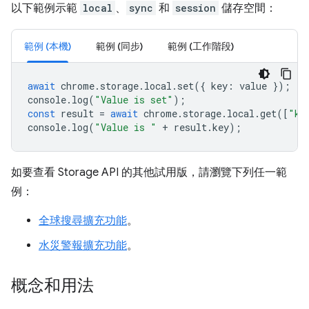
以下範例示範
local
、
sync
和
session
儲存空間：
範例 (本機)
範例 (同步)
範例 (工作階段)
await
chrome
.
storage
.
local
.
set
({
key
:
value
});
console
.
log
(
"Value is set"
);
const
result
=
await
chrome
.
storage
.
local
.
get
([
"ke
console
.
log
(
"Value is "
+
result
.
key
);
如要查看 Storage API 的其他試用版，請瀏覽下列任一範
例：
全球搜尋擴充功能
。
水災警報擴充功能
。
概念和用法