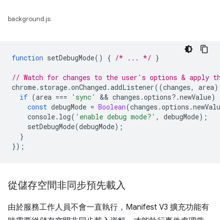
background.js:
function
setDebugMode
()
{
/* ... */
}
// Watch for changes to the user's options & apply t
chrome
.
storage
.
onChanged
.
addListener
((
changes
,
area
)
if
(
area
===
'sync'
 && 
changes
.
options
?
.
newValue
)
const
debugMode
=
Boolean
(
changes
.
options
.
newVal
console
.
log
(
'enable debug mode?'
,
debugMode
);
setDebugMode
(
debugMode
);
}
});
從儲存空間非同步預先載入
由於服務工作人員不會一直執行，Manifest V3 擴充功能有