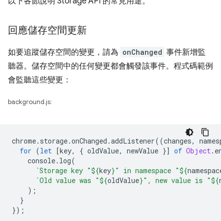
以下各節說明 Storage API 的常見用途。
回應儲存空間更新
如要追蹤儲存空間的變更，請為
onChanged
事件新增監
聽器。儲存空間中的任何變更都會觸發該事件。程式碼範例
會監聽這些變更：
background.js:
chrome
.
storage
.
onChanged
.
addListener
((
changes
,
names
for
(
let
[
key
,
{
oldValue
,
newValue
}]
of
Object
.
e
console
.
log
(
`Storage key "
${
key
}
" in namespace "
${
namespac
`Old value was "
${
oldValue
}
", new value is "
${
);
}
});