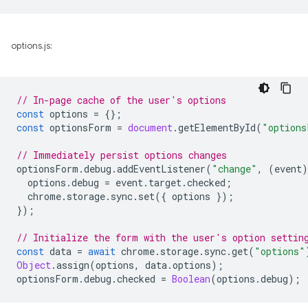
options.js:
// In-page cache of the user's options
const
options
=
{};
const
optionsForm
=
document
.
getElementById
(
"options
// Immediately persist options changes
optionsForm
.
debug
.
addEventListener
(
"change"
,
(
event
)
options
.
debug
=
event
.
target
.
checked
;
chrome
.
storage
.
sync
.
set
({
options
});
});
// Initialize the form with the user's option settin
const
data
=
await
chrome
.
storage
.
sync
.
get
(
"options"
Object
.
assign
(
options
,
data
.
options
);
optionsForm
.
debug
.
checked
=
Boolean
(
options
.
debug
);