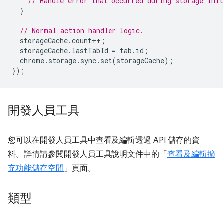
// Handle error that occurred during storage init
}
// Normal action handler logic.
storageCache
.
count
++
;
storageCache
.
lastTabId
=
tab
.
id
;
chrome
.
storage
.
sync
.
set
(
storageCache
);
});
開發人員工具
您可以在開發人員工具中查看及編輯透過 API 儲存的資
料。詳情請參閱開發人員工具說明文件中的「
查看及編輯擴
充功能儲存空間
」頁面。
類型