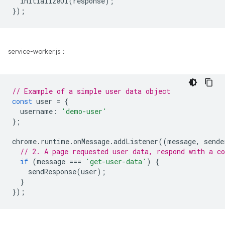
initializeUI
(
response
);
});
service-worker.js：
// Example of a simple user data object
const
user
=
{
username
:
'demo-user'
};
chrome
.
runtime
.
onMessage
.
addListener
((
message
,
sende
// 2. A page requested user data, respond with a co
if
(
message
===
'get-user-data'
)
{
sendResponse
(
user
);
}
});