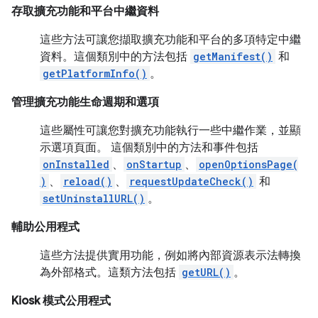
存取擴充功能和平台中繼資料
這些方法可讓您擷取擴充功能和平台的多項特定中繼
資料。這個類別中的方法包括
getManifest()
和
getPlatformInfo()
。
管理擴充功能生命週期和選項
這些屬性可讓您對擴充功能執行一些中繼作業，並顯
示選項頁面。 這個類別中的方法和事件包括
onInstalled
、
onStartup
、
openOptionsPage(
)
、
reload()
、
requestUpdateCheck()
和
setUninstallURL()
。
輔助公用程式
這些方法提供實用功能，例如將內部資源表示法轉換
為外部格式。這類方法包括
getURL()
。
Kiosk 模式公用程式