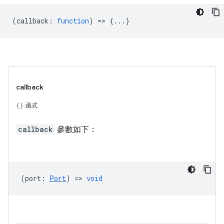
(
callback
:
function
) => {...}
callback
函式
callback
參數如下：
(
port
:
Port
) =>
void