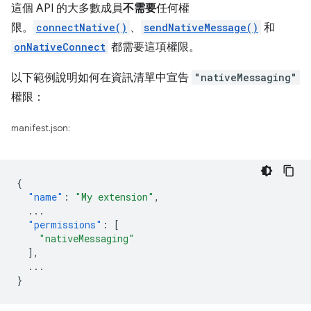
這個 API 的大多數成員
不需要
任何權
限。
connectNative()
、
sendNativeMessage()
和
onNativeConnect
都需要這項權限。
以下範例說明如何在資訊清單中宣告
"nativeMessaging"
權限：
manifest.json:
{
"name"
:
"My extension"
,
...
"permissions"
:
[
"nativeMessaging"
],
...
}