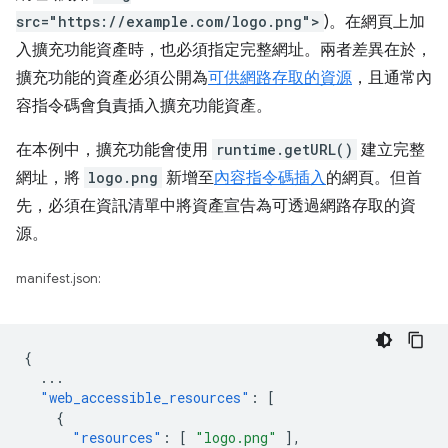
src="https://example.com/logo.png">
)。在網頁上加
入擴充功能資產時，也必須指定完整網址。兩者差異在於，
擴充功能的資產必須公開為
可供網路存取的資源
，且通常內
容指令碼會負責插入擴充功能資產。
在本例中，擴充功能會使用
runtime.getURL()
建立完整
網址，將
logo.png
新增至
內容指令碼
插入
的網頁。但首
先，必須在資訊清單中將資產宣告為可透過網路存取的資
源。
manifest.json:
{
...
"web_accessible_resources"
:
[
{
"resources"
:
[
"logo.png"
],