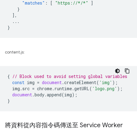
"matches"
:
[
"https://*/*"
]
}
],
...
}
content.js:
{
// Block used to avoid setting global variables
const
img
=
document
.
createElement
(
'img'
);
img
.
src
=
chrome
.
runtime
.
getURL
(
'logo.png'
);
document
.
body
.
append
(
img
);
}
將資料從內容指令碼傳送至 Service Worker