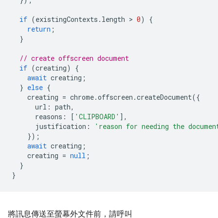
if
(
existingContexts
.
length
 > 
0
)
{
return
;
}
// create offscreen document
if
(
creating
)
{
await
creating
;
}
else
{
creating
=
chrome
.
offscreen
.
createDocument
({
url
:
path
,
reasons
:
[
'CLIPBOARD'
],
justification
:
'reason for needing the documen
});
await
creating
;
creating
=
null
;
}
}
將訊息傳送至螢幕外文件前，請呼叫