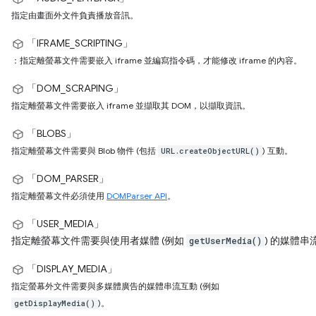
指定由畫面外文件負責播放音訊。
「IFRAME_SCRIPTING」
：指定離螢幕文件需要嵌入 iframe 並編寫指令碼，才能修改 iframe 的內容。
「DOM_SCRAPING」
指定離螢幕文件需要嵌入 iframe 並擷取其 DOM，以擷取資訊。
「BLOBS」
指定離螢幕文件需要與 Blob 物件 (包括
) 互動。
URL.createObjectURL()
「DOM_PARSER」
指定離螢幕文件必須使用
DOMParser API
。
「USER_MEDIA」
指定離螢幕文件需要與使用者媒體 (例如
) 的媒體串
getUserMedia()
「DISPLAY_MEDIA」
指定螢幕外文件需要與多媒體廣告的媒體串流互動 (例如
)。
getDisplayMedia()