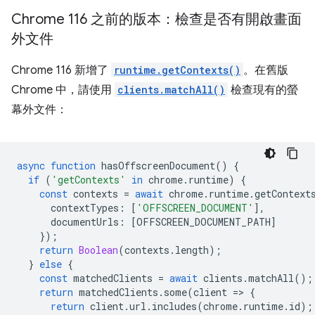
Chrome 116 之前的版本：檢查是否有開啟畫面
外文件
Chrome 116 新增了
runtime.getContexts()
。在舊版
Chrome 中，請使用
clients.matchAll()
檢查現有的螢
幕外文件：
async
function
hasOffscreenDocument
()
{
if
(
'getContexts'
in
chrome
.
runtime
)
{
const
contexts
=
await
chrome
.
runtime
.
getContext
contextTypes
:
[
'OFFSCREEN_DOCUMENT'
],
documentUrls
:
[
OFFSCREEN_DOCUMENT_PATH
]
});
return
Boolean
(
contexts
.
length
);
}
else
{
const
matchedClients
=
await
clients
.
matchAll
();
return
matchedClients
.
some
(
client
=
>
{
return
client
.
url
.
includes
(
chrome
.
runtime
.
id
);