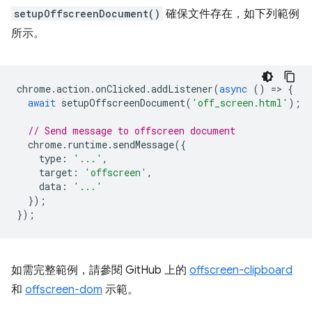
setupOffscreenDocument()
確保文件存在，如下列範例
所示。
chrome
.
action
.
onClicked
.
addListener
(
async
()
=
>
{
await
setupOffscreenDocument
(
'off_screen.html'
);
// Send message to offscreen document
chrome
.
runtime
.
sendMessage
({
type
:
'...'
,
target
:
'offscreen'
,
data
:
'...'
});
});
如需完整範例，請參閱 GitHub 上的
offscreen-clipboard
和
offscreen-dom
示範。