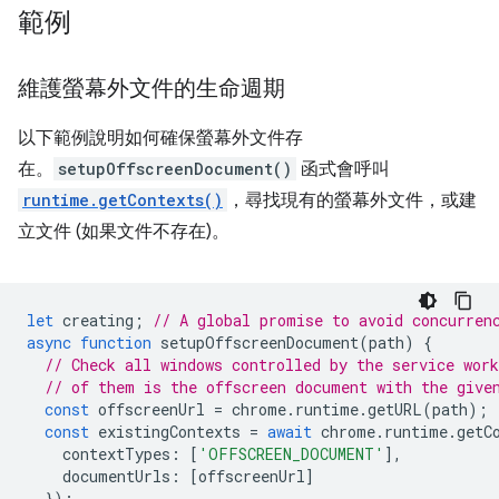
範例
維護螢幕外文件的生命週期
以下範例說明如何確保螢幕外文件存
在。
setupOffscreenDocument()
函式會呼叫
runtime.getContexts()
，尋找現有的螢幕外文件，或建
立文件 (如果文件不存在)。
let
creating
;
// A global promise to avoid concurren
async
function
setupOffscreenDocument
(
path
)
{
// Check all windows controlled by the service work
// of them is the offscreen document with the give
const
offscreenUrl
=
chrome
.
runtime
.
getURL
(
path
);
const
existingContexts
=
await
chrome
.
runtime
.
getC
contextTypes
:
[
'OFFSCREEN_DOCUMENT'
],
documentUrls
:
[
offscreenUrl
]
});