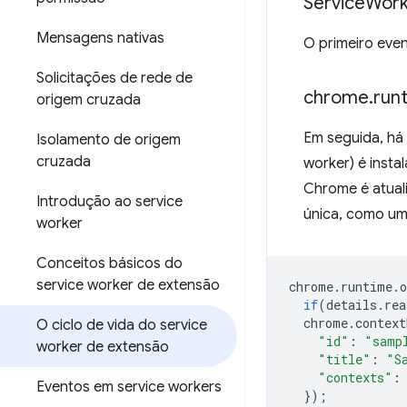
Service
Work
Mensagens nativas
O primeiro eve
Solicitações de rede de
chrome
.
run
origem cruzada
Em seguida, há
Isolamento de origem
cruzada
worker) é insta
Chrome é atuali
Introdução ao service
única, como u
worker
Conceitos básicos do
service worker de extensão
chrome
.
runtime
.
o
if
(
details
.
rea
chrome
.
context
O ciclo de vida do service
"id"
:
"samp
worker de extensão
"title"
:
"S
"contexts"
:
Eventos em service workers
});