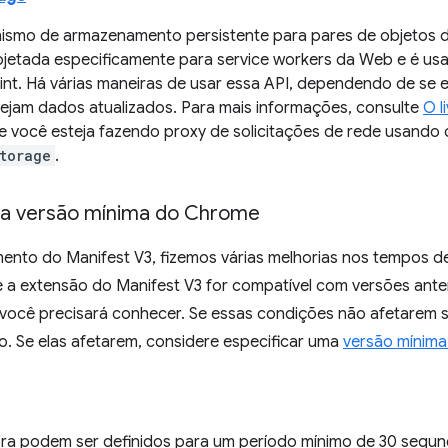
smo de armazenamento persistente para pares de objetos de
rojetada especificamente para service workers da Web e é u
nt. Há várias maneiras de usar essa API, dependendo de se 
vejam dados atualizados. Para mais informações, consulte
O l
 você esteja fazendo proxy de solicitações de rede usando 
torage
.
ma versão mínima do Chrome
nto do Manifest V3, fizemos várias melhorias nos tempos de 
se a extensão do Manifest V3 for compatível com versões ant
você precisará conhecer. Se essas condições não afetarem 
o. Se elas afetarem, considere especificar uma
versão mínim
ra podem ser definidos para um período mínimo de 30 segu