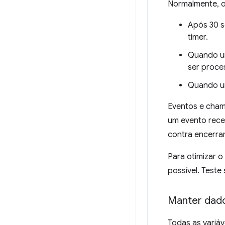
Normalmente, o
Após 30 s
timer.
Quando um
ser proce
Quando 
Eventos e chama
um evento receb
contra encerra
Para otimizar o
possível. Teste
Manter dado
Todas as variáv