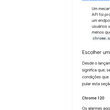
Um mecani
API foi p
um endpoi
usuários 
menos que
chrome.s
Escolher u
Desde o lançame
significa que, 
condições que 
pular esta seçã
Chrome 120
Os alarmes ago