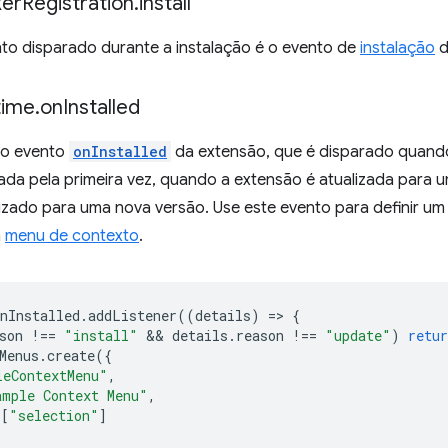
er
Registration
.
install
nto disparado durante a instalação é o evento de
instalação
d
time
.
on
Installed
 o evento
onInstalled
da extensão, que é disparado quando
lada pela primeira vez, quando a extensão é atualizada para
zado para uma nova versão. Use este evento para definir um 
m
menu de contexto
.
nInstalled
.
addListener
((
details
)
=
>
{
son
!==
"install"
 && 
details
.
reason
!==
"update"
)
retur
Menus
.
create
({
leContextMenu"
,
ample Context Menu"
,
[
"selection"
]