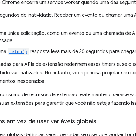
 Chrome encerra um service worker quando uma das seguint
egundos de inatividade. Receber um evento ou chamar uma A
a única solicitação, como um evento ou uma chamada de API
ssada.
uma
fetch()
resposta leva mais de 30 segundos para chegar
das para APIs de extensão redefinem esses timers e, se o ser
ido vai reativá-los. No entanto, você precisa projetar seu ser
mentos inesperados.
 consumo de recursos da extensão, evite manter o service wor
 suas extensões para garantir que você não esteja fazendo is
s em vez de usar variáveis globais
eis globais definidas serão perdidas se o service worker for 