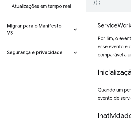
});
Atualizações em tempo real
Service
Work
Migrar para o Manifesto
V3
Por fim, o even
esse evento é 
Segurança e privacidade
comparável a u
Inicializa
Quando um perfi
evento de serv
Inatividad