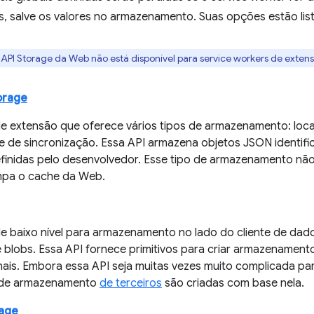
is, salve os valores no armazenamento. Suas opções estão lis
 API Storage da Web não está disponível para service workers de exten
orage
e extensão que oferece vários tipos de armazenamento: loca
 e de sincronização. Essa API armazena objetos JSON identi
finidas pelo desenvolvedor. Esse tipo de armazenamento n
impa o cache da Web.
e baixo nível para armazenamento no lado do cliente de dado
e blobs. Essa API fornece primitivos para criar armazenamen
nais. Embora essa API seja muitas vezes muito complicada par
 de armazenamento
de terceiros
são criadas com base nela.
age