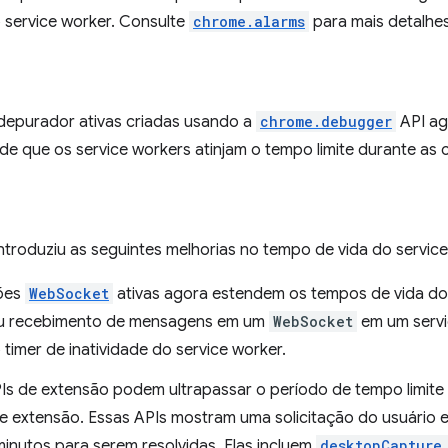
o service worker. Consulte
chrome.alarms
para mais detalhes
depurador ativas criadas usando a
chrome.debugger
API ag
ede que os service workers atinjam o tempo limite durante as
troduziu as seguintes melhorias no tempo de vida do service
ões
WebSocket
ativas agora estendem os tempos de vida do 
ou recebimento de mensagens em um
WebSocket
em um servi
 timer de inatividade do service worker.
Is de extensão podem ultrapassar o período de tempo limite 
e extensão. Essas APIs mostram uma solicitação do usuário e
minutos para serem resolvidas. Elas incluem
desktopCapture