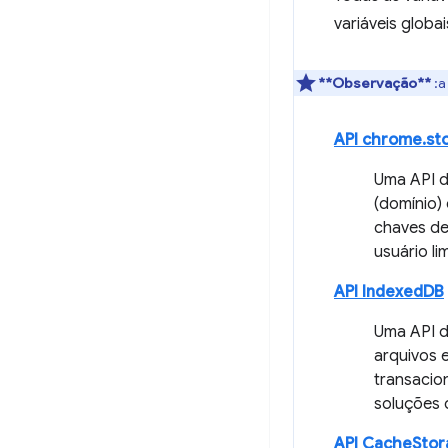
variáveis globa
**Observação**
:a
API chrome.st
Uma API d
(domínio)
chaves de
usuário l
API IndexedDB
Uma API d
arquivos 
transacio
soluções
API CacheStor