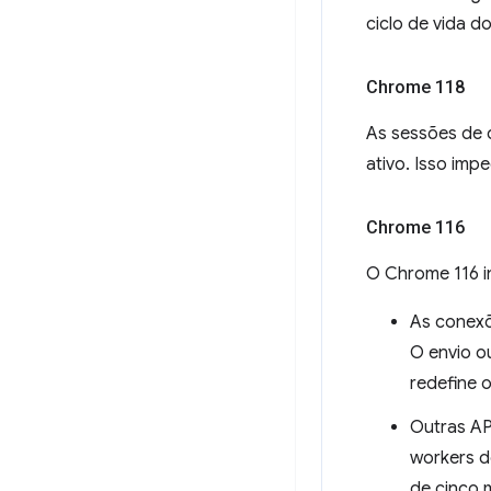
ciclo de vida d
Chrome 118
As sessões de 
ativo. Isso imp
Chrome 116
O Chrome 116 in
As conex
O envio 
redefine o
Outras AP
workers d
de cinco 