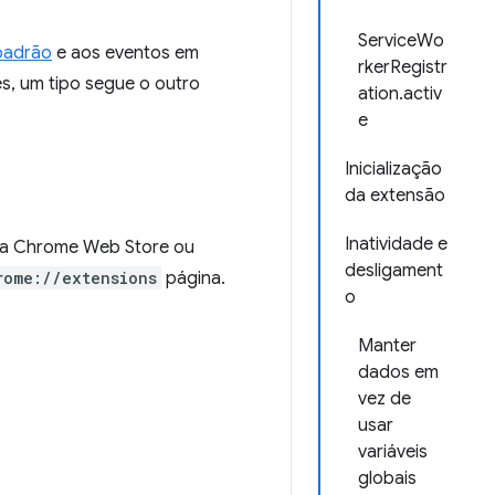
ServiceWo
padrão
e aos eventos em
rkerRegistr
s, um tipo segue o outro
ation.activ
e
Inicialização
da extensão
Inatividade e
r na Chrome Web Store ou
desligament
rome://extensions
página.
o
Manter
dados em
vez de
usar
variáveis
globais