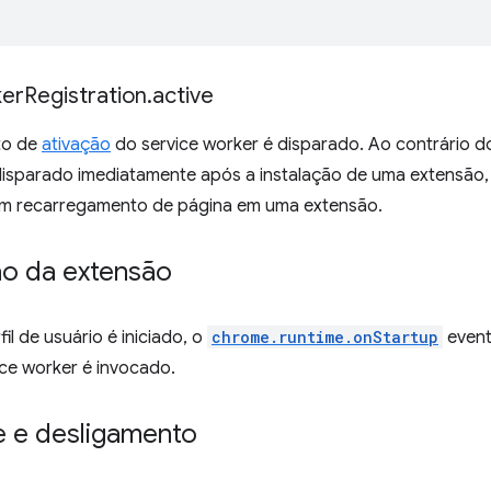
er
Registration
.
active
to de
ativação
do service worker é disparado. Ao contrário d
disparado imediatamente após a instalação de uma extensão
m recarregamento de página em uma extensão.
ção da extensão
l de usuário é iniciado, o
chrome.runtime.onStartup
event
ice worker é invocado.
e e desligamento