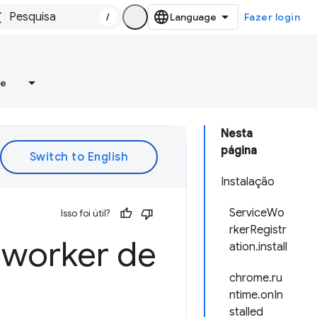
/
Fazer login
re
Nesta
página
Instalação
ServiceWo
Isso foi útil?
rkerRegistr
e worker de
ation.install
chrome.ru
ntime.onIn
stalled