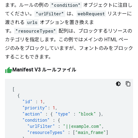
ます。ルールの例の
"condition"
オブジェクトに注目し
てください。
"urlFilter"
は、
webRequest
リスナーに
渡される
urls
オプションを置き換えま
す。
"resourceTypes"
配列は、ブロックするリソースの
カテゴリを指定します。この例ではメインの HTML ペー
ジのみをブロックしていますが、フォントのみをブロック
することもできます。
Manifest V3 ルールファイル
[
{
"id"
:
1
,
"priority"
:
1
,
"action"
:
{
"type"
:
"block"
},
"condition"
:
{
"urlFilter"
:
"||example.com"
,
"resourceTypes"
:
[
"main_frame"
]