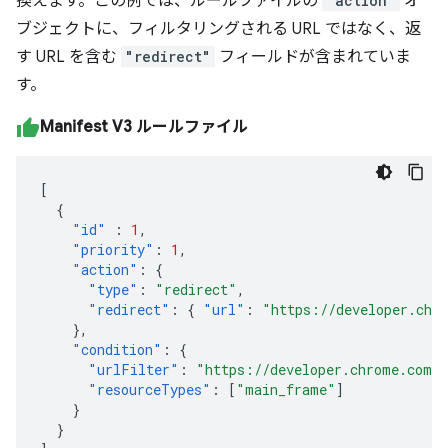
換えます。この例では、ルールファイルの
"action"
オ
ブジェクトに、フィルタリングされる URL ではなく、返
す URL を含む
"redirect"
フィールドが含まれていま
す。
Manifest V3 ルールファイル
[
{
"id"
:
1
,
"priority"
:
1
,
"action"
:
{
"type"
:
"redirect"
,
"redirect"
:
{
"url"
:
"https://developer.chr
},
"condition"
:
{
"urlFilter"
:
"https://developer.chrome.com/d
"resourceTypes"
:
[
"main_frame"
]
}
}