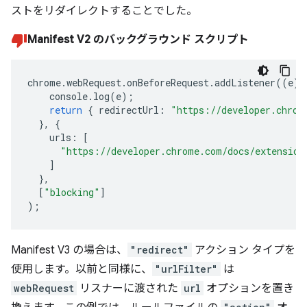
ストをリダイレクトすることでした。
Manifest V2 のバックグラウンド スクリプト
chrome
.
webRequest
.
onBeforeRequest
.
addListener
((
e
)
console
.
log
(
e
);
return
{
redirectUrl
:
"https://developer.chrom
},
{
urls
:
[
"https://developer.chrome.com/docs/extension
]
},
[
"blocking"
]
);
Manifest V3 の場合は、
"redirect"
アクション タイプを
使用します。以前と同様に、
"urlFilter"
は
webRequest
リスナーに渡された
url
オプションを置き