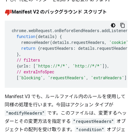
Manifest V2 のバックグラウンド スクリプト
chrome
.
webRequest
.
onBeforeSendHeaders
.
addListener
(
function
(
details
)
{
removeHeader
(
details
.
requestHeaders
,
'cookie'
)
return
{
requestHeaders
:
details
.
requestHeaders
},
// filters
{
urls
:
[
'https://*/*'
,
'http://*/*'
]},
// extraInfoSpec
[
'blocking'
,
'requestHeaders'
,
'extraHeaders'
]);
Manifest V3 でも、ルールファイル内のルールを使用して
同様の処理を行います。今回はアクション タイプが
"modifyHeaders"
です。このファイルは、変更するヘッ
ダーとその変更方法を指定する
"requestHeaders"
オブ
ジェクトの配列を受け取ります。
"condition"
オブジェ