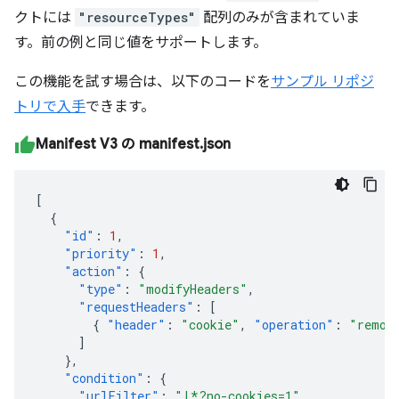
クトには
"resourceTypes"
配列のみが含まれていま
す。前の例と同じ値をサポートします。
この機能を試す場合は、以下のコードを
サンプル リポジ
トリで入手
できます。
Manifest V3 の manifest.json
[
{
"id"
:
1
,
"priority"
:
1
,
"action"
:
{
"type"
:
"modifyHeaders"
,
"requestHeaders"
:
[
{
"header"
:
"cookie"
,
"operation"
:
"remov
]
},
"condition"
:
{
"urlFilter"
:
"|*?no-cookies=1"
,