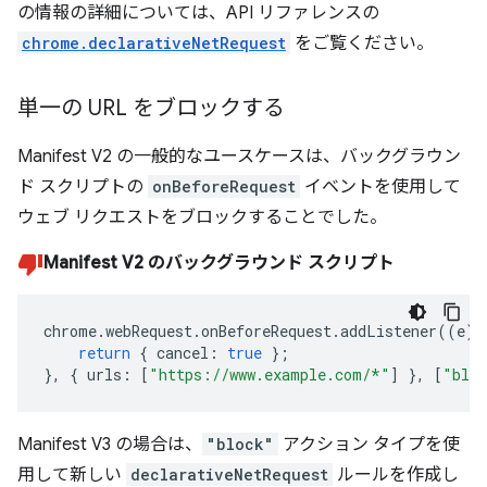
の情報の詳細については、API リファレンスの
chrome.declarativeNetRequest
をご覧ください。
単一の URL をブロックする
Manifest V2 の一般的なユースケースは、バックグラウン
ド スクリプトの
onBeforeRequest
イベントを使用して
ウェブ リクエストをブロックすることでした。
Manifest V2 のバックグラウンド スクリプト
chrome
.
webRequest
.
onBeforeRequest
.
addListener
((
e
)
return
{
cancel
:
true
};
},
{
urls
:
[
"https://www.example.com/*"
]
},
[
"bloc
Manifest V3 の場合は、
"block"
アクション タイプを使
用して新しい
declarativeNetRequest
ルールを作成し