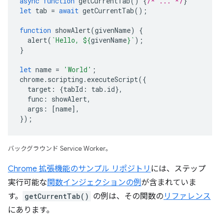
async
function
getCurrentTab
()
{
/* ... */
}
let
tab
=
await
getCurrentTab
();
function
showAlert
(
givenName
)
{
alert
(
`Hello, 
${
givenName
}
`
);
}
let
name
=
'World'
;
chrome
.
scripting
.
executeScript
({
target
:
{
tabId
:
tab
.
id
},
func
:
showAlert
,
args
:
[
name
],
});
バックグラウンド Service Worker。
Chrome 拡張機能のサンプル リポジトリ
には、ステップ
実行可能な
関数インジェクションの例
が含まれていま
す。
getCurrentTab()
の例は、その関数の
リファレンス
にあります。