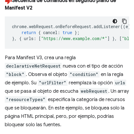
Secuencia de comandos en segundo plano de
Manifest V2
chrome
.
webRequest
.
onBeforeRequest
.
addListener
((
e
)
return
{
cancel
:
true
};
},
{
urls
:
[
"https://www.example.com/*"
]
},
[
"bloc
Para Manifest V3, crea una regla
declarativeNetRequest
nueva con el tipo de acción
"block"
. Observa el objeto
"condition"
en la regla
de ejemplo. Su
"urlFilter"
reemplaza la opción
urls
que se pasa al objeto de escucha
webRequest
. Un array
"resourceTypes"
especifica la categoría de recursos
que se bloquearán. En este ejemplo, se bloquea solo la
página HTML principal, pero, por ejemplo, podrías
bloquear solo las fuentes.