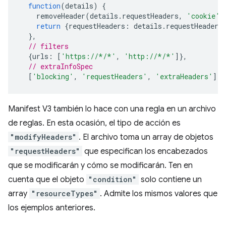
function
(
details
)
{
removeHeader
(
details
.
requestHeaders
,
'cookie'
)
return
{
requestHeaders
:
details
.
requestHeaders
},
// filters
{
urls
:
[
'https://*/*'
,
'http://*/*'
]},
// extraInfoSpec
[
'blocking'
,
'requestHeaders'
,
'extraHeaders'
]);
Manifest V3 también lo hace con una regla en un archivo
de reglas. En esta ocasión, el tipo de acción es
"modifyHeaders"
. El archivo toma un array de objetos
"requestHeaders"
que especifican los encabezados
que se modificarán y cómo se modificarán. Ten en
cuenta que el objeto
"condition"
solo contiene un
array
"resourceTypes"
. Admite los mismos valores que
los ejemplos anteriores.