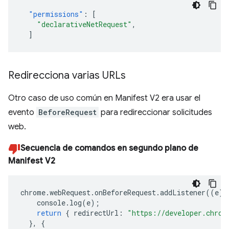
"permissions"
:
[
"declarativeNetRequest"
,
]
Redirecciona varias URLs
Otro caso de uso común en Manifest V2 era usar el
evento
BeforeRequest
para redireccionar solicitudes
web.
Secuencia de comandos en segundo plano de
Manifest V2
chrome
.
webRequest
.
onBeforeRequest
.
addListener
((
e
)
console
.
log
(
e
);
return
{
redirectUrl
:
"https://developer.chrom
},
{