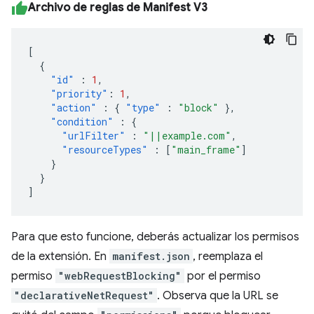
Archivo de reglas de Manifest V3
[
{
"id"
:
1
,
"priority"
:
1
,
"action"
:
{
"type"
:
"block"
},
"condition"
:
{
"urlFilter"
:
"||example.com"
,
"resourceTypes"
:
[
"main_frame"
]
}
}
]
Para que esto funcione, deberás actualizar los permisos
de la extensión. En
manifest.json
, reemplaza el
permiso
"webRequestBlocking"
por el permiso
"declarativeNetRequest"
. Observa que la URL se