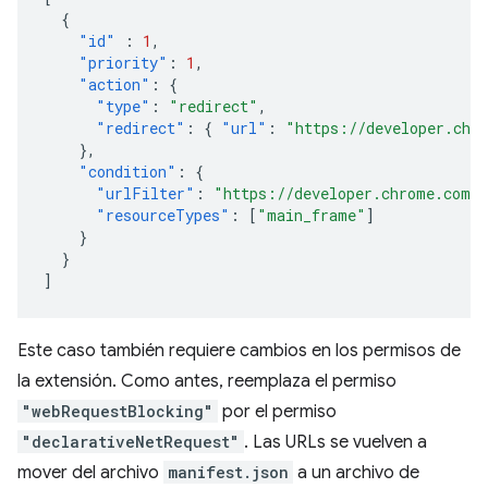
{
"id"
:
1
,
"priority"
:
1
,
"action"
:
{
"type"
:
"redirect"
,
"redirect"
:
{
"url"
:
"https://developer.chr
},
"condition"
:
{
"urlFilter"
:
"https://developer.chrome.com/d
"resourceTypes"
:
[
"main_frame"
]
}
}
]
Este caso también requiere cambios en los permisos de
la extensión. Como antes, reemplaza el permiso
"webRequestBlocking"
por el permiso
"declarativeNetRequest"
. Las URLs se vuelven a
mover del archivo
manifest.json
a un archivo de