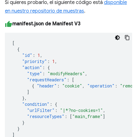
Si quieres probarlo, el siguiente código está
disponible
en nuestro repositorio de muestras
.
manifest.json de Manifest V3
[
{
"id"
:
1
,
"priority"
:
1
,
"action"
:
{
"type"
:
"modifyHeaders"
,
"requestHeaders"
:
[
{
"header"
:
"cookie"
,
"operation"
:
"remov
]
},
"condition"
:
{
"urlFilter"
:
"|*?no-cookies=1"
,
"resourceTypes"
:
[
"main_frame"
]
}
}
]