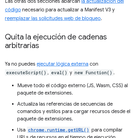
Las otras dos secciones abarcan
la actualización del
código
necesario para actualizar a Manifest V3 y
reemplazar las solicitudes web de bloqueo
.
Quita la ejecución de cadenas
arbitrarias
Ya no puedes
ejecutar lógica externa
con
executeScript()
,
eval()
y
new Function()
.
Mueve todo el código externo (JS, Wasm, CSS) al
paquete de extensiones.
Actualiza las referencias de secuencias de
comandos y estilos para cargar recursos desde el
paquete de extensiones.
Usa
chrome.runtime.getURL()
para compilar
URLs de recursos en el tiempo de ejecución.