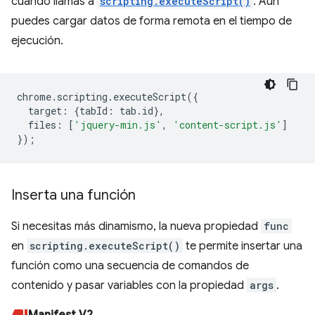
cuando llamas a
scripting.executeScript()
. Aún
puedes cargar datos de forma remota en el tiempo de
ejecución.
chrome
.
scripting
.
executeScript
({
target
:
{
tabId
:
tab
.
id
},
files
:
[
'jquery-min.js'
,
'content-script.js'
]
});
Inserta una función
Si necesitas más dinamismo, la nueva propiedad
func
en
scripting.executeScript()
te permite insertar una
función como una secuencia de comandos de
contenido y pasar variables con la propiedad
args
.