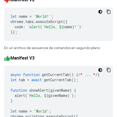
Manifest V2
let
name
=
'World!'
;
chrome
.
tabs
.
executeScript
({
code
:
`alert('Hello, 
${
name
}
!')`
});
En un archivo de secuencia de comandos en segundo plano
Manifest V3
async
function
getCurrentTab
()
{
/* ... */
}
let
tab
=
await
getCurrentTab
();
function
showAlert
(
givenName
)
{
alert
(
`Hello, 
${
givenName
}
`
);
}
let
name
=
'World'
;
chrome
.
scripting
.
executeScript
({