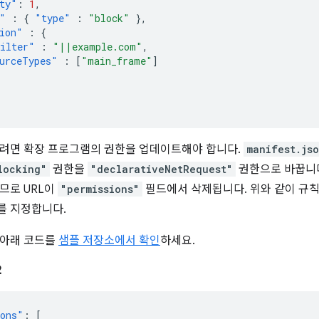
ty"
:
1
,
"
:
{
"type"
:
"block"
},
ion"
:
{
ilter"
:
"||example.com"
,
urceTypes"
:
[
"main_frame"
]
려면 확장 프로그램의 권한을 업데이트해야 합니다.
manifest.js
locking"
권한을
"declarativeNetRequest"
권한으로 바꿉니다
므로 URL이
"permissions"
필드에서 삭제됩니다. 위와 같이 규
를 지정합니다.
 아래 코드를
샘플 저장소에서 확인
하세요.
2
ions"
:
[