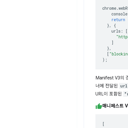
chrome
.
webR
console
return
},
{
urls
:
[
"http
]
},
[
"blockin
);
Manifest V3의
너에 전달된
url
URL이 포함된
"
매니페스트 V
[