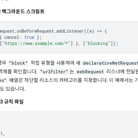
 V2 백그라운드 스크립트
equest
.
onBeforeRequest
.
addListener
((
e
)
=>
{
{
cancel
:
true
};
[
"https://www.example.com/*"
]
},
[
"blocking"
]);
 경우
"block"
작업 유형을 사용하여 새
declarativeNetReques
객체를 확인합니다.
"urlFilter"
는
webRequest
리스너에 전달
es"
배열은 차단할 리소스의 카테고리를 지정합니다. 이 예에서는 기
도 있습니다.
3 규칙 파일
1
,