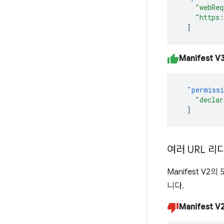
"webReq
"https:
]
Manifest V
"permiss
"declar
]
여러 URL 리
Manifest V
니다.
Manifest