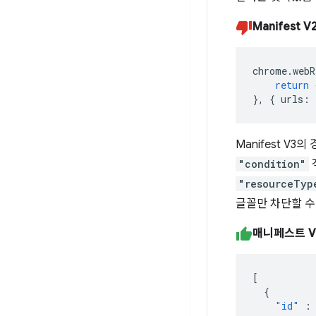
Manifest
chrome
.
webR
return
},
{
urls
:
Manifest V3의
"condition"
"resourceTyp
글꼴만 차단할 수
매니페스트 V
[
{
"id"
: