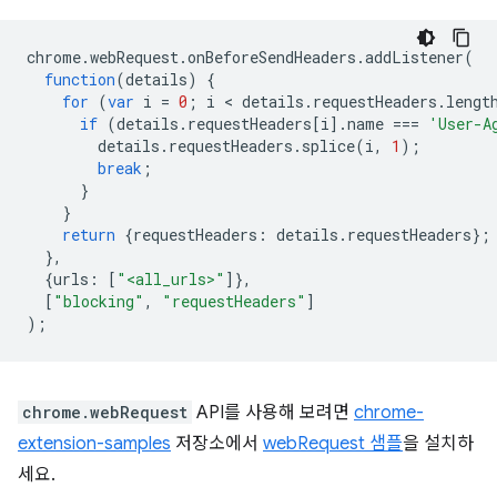
chrome
.
webRequest
.
onBeforeSendHeaders
.
addListener
(
function
(
details
)
{
for
(
var
i
=
0
;
i
 < 
details
.
requestHeaders
.
lengt
if
(
details
.
requestHeaders
[
i
].
name
===
'User-A
details
.
requestHeaders
.
splice
(
i
,
1
);
break
;
}
}
return
{
requestHeaders
:
details
.
requestHeaders
};
},
{
urls
:
[
"<all_urls>"
]},
[
"blocking"
,
"requestHeaders"
]
);
chrome.webRequest
API를 사용해 보려면
chrome-
extension-samples
저장소에서
webRequest 샘플
을 설치하
세요.