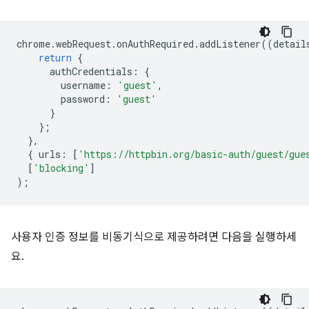
chrome
.
webRequest
.
onAuthRequired
.
addListener
((
detail
return
{
authCredentials
:
{
username
:
'guest'
,
password
:
'guest'
}
};
},
{
urls
:
[
'https://httpbin.org/basic-auth/guest/gue
[
'blocking'
]
);
사용자 인증 정보를 비동기식으로 제공하려면 다음을 실행하세
요.