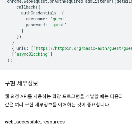
chrome
.
webRequest
.
onAuthRequired
.
addListener
((
detail
callback
({
authCredentials
:
{
username
:
'guest'
,
password
:
'guest'
}
});
},
{
urls
:
[
'https://httpbin.org/basic-auth/guest/gue
[
'asyncBlocking'
]
);
구현 세부정보
웹 요청 API를 사용하는 확장 프로그램을 개발할 때는 다음과
같은 여러 구현 세부정보를 이해하는 것이 중요합니다.
web
_
accessible
_
resources