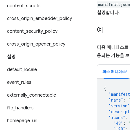
manifest.jso
content
_
scripts
설명합니다.
cross
_
origin
_
embedder
_
policy
예
content
_
security
_
policy
cross
_
origin
_
opener
_
policy
다음 매니페스트 
용되는 기능을 보
설명
default
_
locale
최소 매니페스트
event
_
rules
{
"manifest
externally
_
connectable
"name"
:
"version"
file
_
handlers
"descript
"icons"
:
homepage
_
url
"48"
:
"128"
: