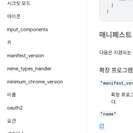
시크릿 모드
}
}
아이콘
input
_
components
매니페스트
키
다음은 지원되는 
manifest
_
version
mime
_
types
_
handler
확장 프로그램
minimum
_
chrome
_
version
"manifest_ve
이름
확장 프로
다.
oauth2
"name"
요건