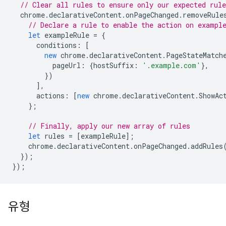
// Clear all rules to ensure only our expected rule
chrome
.
declarativeContent
.
onPageChanged
.
removeRule
// Declare a rule to enable the action on exampl
let
exampleRule
=
{
conditions
:
[
new
chrome
.
declarativeContent
.
PageStateMatch
pageUrl
:
{
hostSuffix
:
'.example.com'
},
})
],
actions
:
[
new
chrome
.
declarativeContent
.
ShowAc
};
// Finally, apply our new array of rules
let
rules
=
[
exampleRule
];
chrome
.
declarativeContent
.
onPageChanged
.
addRules
});
});
유형