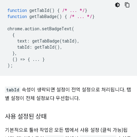
function
getTabId
()
{
/* ... */
}
function
getTabBadge
()
{
/* ... */
}
chrome
.
action
.
setBadgeText
(
{
text
:
getTabBadge
(
tabId
),
tabId
:
getTabId
(),
},
()
=
>
{
...
}
);
tabId
속성이 생략되면 설정이 전역 설정으로 처리됩니다. 탭
별 설정이 전체 설정보다 우선합니다.
사용 설정된 상태
기본적으로 툴바 작업은 모든 탭에서 사용 설정 (클릭 가능)됩