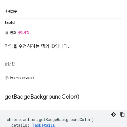
매개변수
tabId
번호
선택사항
작업을 수정하려는 탭의 ID입니다.
반환 값
Promise<void>
get
Badge
Background
Color(
)
chrome
.
action
.
getBadgeBackgroundColor
(
details
:
TabDetails
,