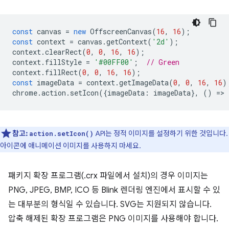
const
canvas
=
new
OffscreenCanvas
(
16
,
16
);
const
context
=
canvas
.
getContext
(
'2d'
);
context
.
clearRect
(
0
,
0
,
16
,
16
);
context
.
fillStyle
=
'#00FF00'
;
// Green
context
.
fillRect
(
0
,
0
,
16
,
16
);
const
imageData
=
context
.
getImageData
(
0
,
0
,
16
,
16
)
chrome
.
action
.
setIcon
({
imageData
:
imageData
},
()
=
>
참고:
API는 정적 이미지를 설정하기 위한 것입니다.
action.setIcon()
아이콘에 애니메이션 이미지를 사용하지 마세요.
패키지 확장 프로그램(.crx 파일에서 설치)의 경우 이미지는
PNG, JPEG, BMP, ICO 등 Blink 렌더링 엔진에서 표시할 수 있
는 대부분의 형식일 수 있습니다. SVG는 지원되지 않습니다.
압축 해제된 확장 프로그램은 PNG 이미지를 사용해야 합니다.