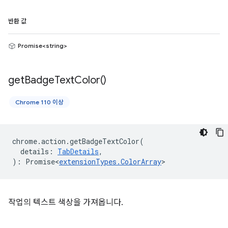
반환 값
Promise<string>
get
Badge
Text
Color(
)
Chrome 110 이상
chrome
.
action
.
getBadgeTextColor
(
details
:
TabDetails
,
)
:
Promise<
extensionTypes
.
ColorArray
>
작업의 텍스트 색상을 가져옵니다.