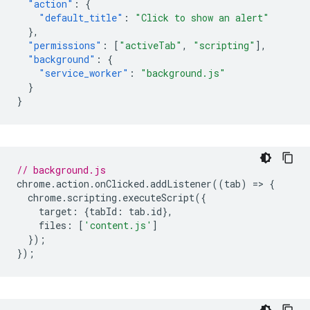
"action"
:
{
"default_title"
:
"Click to show an alert"
},
"permissions"
:
[
"activeTab"
,
"scripting"
],
"background"
:
{
"service_worker"
:
"background.js"
}
}
// background.js
chrome
.
action
.
onClicked
.
addListener
((
tab
)
=
>
{
chrome
.
scripting
.
executeScript
({
target
:
{
tabId
:
tab
.
id
},
files
:
[
'content.js'
]
});
});