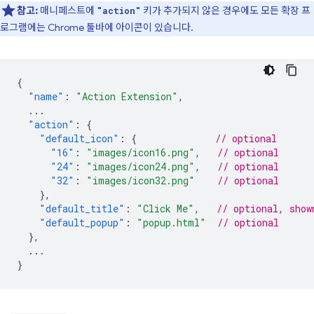
참고:
매니페스트에
키가 추가되지 않은 경우에도 모든 확장 프
"action"
로그램에는 Chrome 툴바에 아이콘이 있습니다.
{
"name"
:
"Action Extension"
,
...
"action"
:
{
"default_icon"
:
{
// optional
"16"
:
"images/icon16.png"
,
// optional
"24"
:
"images/icon24.png"
,
// optional
"32"
:
"images/icon32.png"
// optional
},
"default_title"
:
"Click Me"
,
// optional, show
"default_popup"
:
"popup.html"
// optional
},
...
}