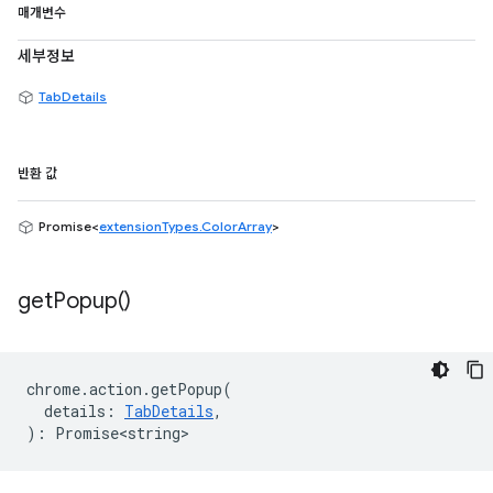
매개변수
세부정보
TabDetails
반환 값
Promise<
extensionTypes.ColorArray
>
get
Popup(
)
chrome
.
action
.
getPopup
(
details
:
TabDetails
,
)
:
Promise<string>