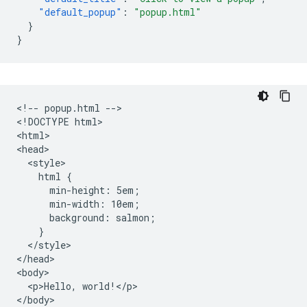
"default_popup"
:
"popup.html"
}
}
<!-- popup.html -->

<!DOCTYPE html>

<html>

<head>

  <style>

    html {

      min-height: 5em;

      min-width: 10em;

      background: salmon;

    }

  </style>

</head>

<body>

  <p>Hello, world!</p>

</body>
