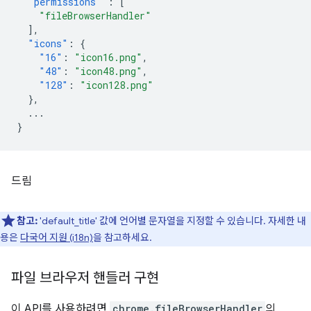
"permissions"
:
[
"fileBrowserHandler"
],
"icons"
:
{
"16"
:
"icon16.png"
,
"48"
:
"icon48.png"
,
"128"
:
"icon128.png"
},
...
}
드림
참고:
'default_title' 값에 언어별 문자열을 지정할 수 있습니다. 자세한 내
용은
다국어 지원 (i18n)
을 참고하세요.
파일 브라우저 핸들러 구현
이 API를 사용하려면
chrome.fileBrowserHandler
의