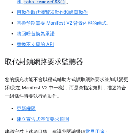
和
tabs.removeCSS()
。
用動作取代瀏覽器動作和網頁動作
替換預期需要 Manifest V2 背景內容的函式
。
將回呼替換為承諾
替換不支援的 API
取代封鎖網路要求監聽器
您的擴充功能不會以程式輔助方式讀取網路要求並加以變更
(和您在 Manifest V2 中一樣)，而是會指定規則，描述符合
一組條件時要執行的動作。
更新權限
建立宣告式淨值要求規則
建議完成上述項目後，建議您閱讀幾項
常見用途
：